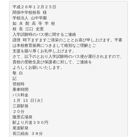
平成２６年１２月２５日
関係中学校校長 様
学校法人 山中学園
如 水 館 高 等 学 校
校 長 江口 史憲
入学試験時のバス便に関するご連絡
謹啓 時下ますますご清栄のこととお喜び申し上げます。平素
は本校教育振興につきまして格別なご理解とご
支援を賜り厚くお礼申し上げます。
さて、以下のとおり入学試験時のバス便が運行されますので、
貴校の受験生及び保護者に対して、ご連絡を
よろしくお願いいたします。
敬 白
記
登校時
乗車時間
バス料金
１月 13 日(火)
三原駅発
２０分
隆景広場発
駅より片道３９０円
尾道駅発
長江経由 ３８分