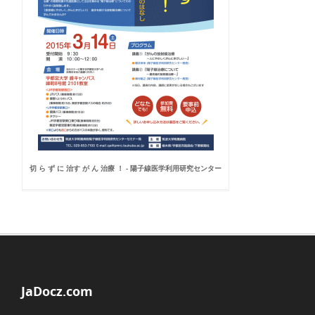
切 ら ず に 治す が ん 治療 ！ - 陽子線医学利用研究センター
JaDocz.com