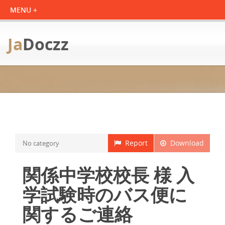
Ja
Doczz
Report
Download
No category
関係中学校校長 様 入
学試験時のバス便に
関するご連絡