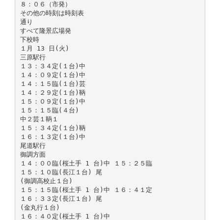
８：０６（市発）
その他の時刻は時刻表
通り
すべて隆景広場発
下校時
１月 13 日(火)
三原駅行
１３：３４定(１台)中
１４：０９定(１台)中
１４：１５臨(１台)芸
１４：２９定(１台)鞆
１５：０９定(１台)中
１５：１５臨(４台)
中２芸１鞆１
１５：３４定(１台)鞆
１６：１３定(１台)中
尾道駅行
御調方面
１４：００臨(桜土手 1 台)中 １５：２５臨
１５：１０臨(長江１台) 尾
(御調高校止１台)
１５：１５臨(桜土手 1 台)中 １６：４１定
１６：３３定(長江１台) 尾
(金丸行１台)
１６：４０定(桜土手 1 台)中