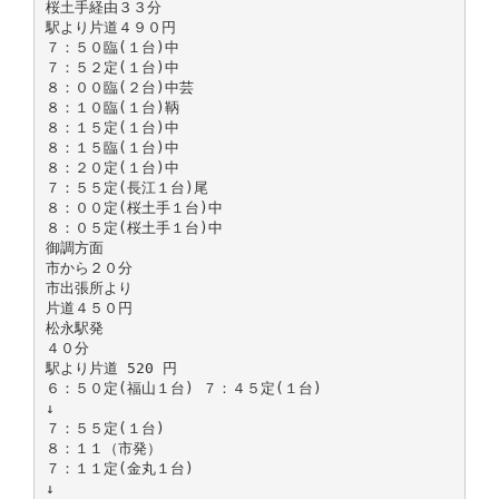
桜土手経由３３分
駅より片道４９０円
７：５０臨(１台)中
７：５２定(１台)中
８：００臨(２台)中芸
８：１０臨(１台)鞆
８：１５定(１台)中
８：１５臨(１台)中
８：２０定(１台)中
７：５５定(長江１台)尾
８：００定(桜土手１台)中
８：０５定(桜土手１台)中
御調方面
市から２０分
市出張所より
片道４５０円
松永駅発
４０分
駅より片道 520 円
６：５０定(福山１台) ７：４５定(１台)
↓
７：５５定(１台)
８：１１（市発）
７：１１定(金丸１台)
↓