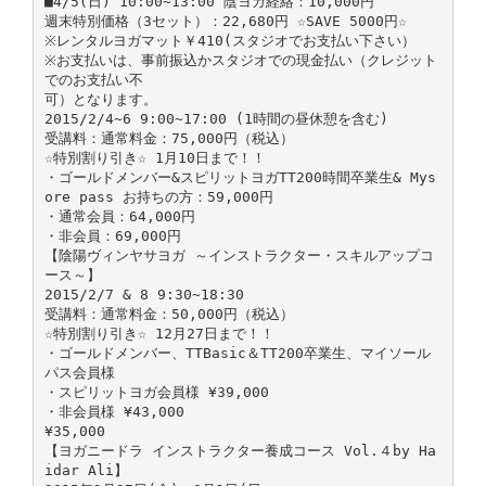
■4/5(日) 10:00~13:00 陰ヨガ経絡：10,000円
週末特別価格（3セット）：22,680円 ☆SAVE 5000円☆
※レンタルヨガマット￥410(スタジオでお支払い下さい）
※お支払いは、事前振込かスタジオでの現金払い（クレジット
でのお支払い不
可）となります。
2015/2/4~6 9:00~17:00 (1時間の昼休憩を含む)
受講料：通常料金：75,000円（税込）
☆特別割り引き☆ 1月10日まで！！
・ゴールドメンバー&スピリットヨガTT200時間卒業生& Mys
ore pass お持ちの方：59,000円
・通常会員：64,000円
・非会員：69,000円
【陰陽ヴィンヤサヨガ ～インストラクター・スキルアップコ
ース～】
2015/2/7 & 8 9:30~18:30
受講料：通常料金：50,000円（税込）
☆特別割り引き☆ 12月27日まで！！
・ゴールドメンバー、TTBasic＆TT200卒業生、マイソール
パス会員様
・スピリットヨガ会員様 ¥39,000
・非会員様 ¥43,000
¥35,000
【ヨガニードラ インストラクター養成コース Vol.４by Ha
idar Ali】