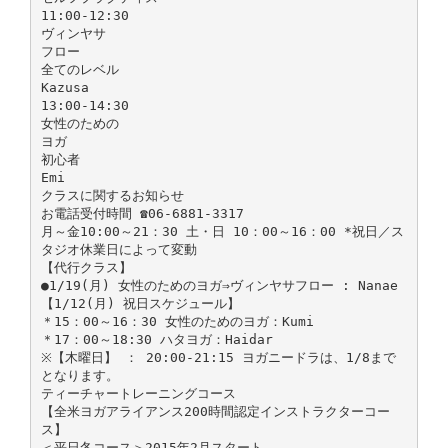
11:00-12:30
ヴィンヤサ
フロー
全てのレベル
Kazusa
13:00-14:30
女性のための
ヨガ
初心者
Emi
クラスに関するお知らせ
お電話受付時間 ☎06-6881-3317
月～金10:00～21：30 土・日 10：00～16：00 *祝日／ス
タジオ休業日によって変動
【代行クラス】
●1/19(月) 女性のためのヨガ⇒ヴィンヤサフロー : Nanae
【1/12(月) 祝日スケジュール】
＊15：00～16：30 女性のためのヨガ：Kumi
＊17：00～18:30 ハタヨガ：Haidar
※【木曜日】 ： 20:00-21:15 ヨガニードラは、1/8まで
となります。
ティーチャートレーニングコース
【全米ヨガアライアンス200時間認定インストラクターコー
ス】
＜平日冬コース＞2015年2月スタート