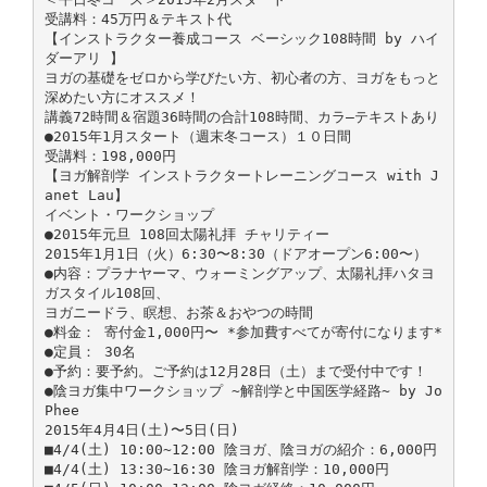
受講料：45万円＆テキスト代
【インストラクター養成コース ベーシック108時間 by ハイ
ダーアリ 】
ヨガの基礎をゼロから学びたい方、初心者の方、ヨガをもっと
深めたい方にオススメ！
講義72時間＆宿題36時間の合計108時間、カラ―テキストあり
●2015年1月スタート（週末冬コース）１０日間
受講料：198,000円
【ヨガ解剖学 インストラクタートレーニングコース with J
anet Lau】
イベント・ワークショップ
●2015年元旦 108回太陽礼拝 チャリティー
2015年1月1日（火）6:30〜8:30（ドアオープン6:00〜）
●内容：プラナヤーマ、ウォーミングアップ、太陽礼拝ハタヨ
ガスタイル108回、
ヨガニードラ、瞑想、お茶＆おやつの時間
●料金： 寄付金1,000円〜 *参加費すべてが寄付になります*
●定員： 30名
●予約：要予約。ご予約は12月28日（土）まで受付中です！
●陰ヨガ集中ワークショップ ~解剖学と中国医学経路~ by Jo
Phee
2015年4月4日(土)〜5日(日)
■4/4(土) 10:00~12:00 陰ヨガ、陰ヨガの紹介：6,000円
■4/4(土) 13:30~16:30 陰ヨガ解剖学：10,000円