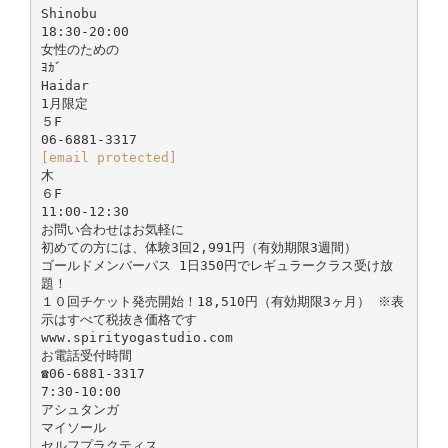
Shinobu
18:30-20:00
女性のための
ﾖｶﾞ
Haidar
1月限定
５F
[email protected]
木
６F
11:00-12:30
お問い合わせはお気軽に
初めての方には、体験3回2,991円（有効期限3週間）
ゴールドメンバーパス 1日350円でレギュラークラス受け放
題！
１０回チケット発売開始！18,510円（有効期限3ヶ月） ※表
示はすべて税抜き価格です
www.spirityogastudio.com
お電話受付時間
☎06-6881-3317
7:30-10:00
アシュタンガ
マイソール
セルフプラクティス