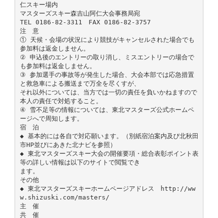
仁スキー場内
マスターズスキー森吉山阿仁大会事務局宛
TEL 0186-82-3311 FAX 0186-82-3757
注 意
① 天候・会場の状況により競技がキャンセルされた場合でも
参加料は返金しません。
② 申込後のエントリーの取り消し、ミスエントリーの場合で
も参加料は返金しません。
③ 参加選手の事故等が発生した場合、大会本部では応急措置
と救急車による搬送まで万全を尽くすが、
それ以外については、当方では一切の責任を負いかねますので
本人の責任で対処すること。
④ 雪不足等の情報については、東北マスターズ公式ホームペ
ージへで周知します。
宿 泊
◆ 基本的には各自で対応願います。（別紙宿泊案内及び北秋田
市HP並びにあきた北ナビを参照）
◆ 東北マスターズスキー大会の開催要項・総合表彰ポイント表
等の詳しい情報は以下のサイトで閲覧でき
ます。
その他
◆ 東北マスターズスキーホームページアドレス http://ww
w.shizuski.com/masters/
主 催
共 催