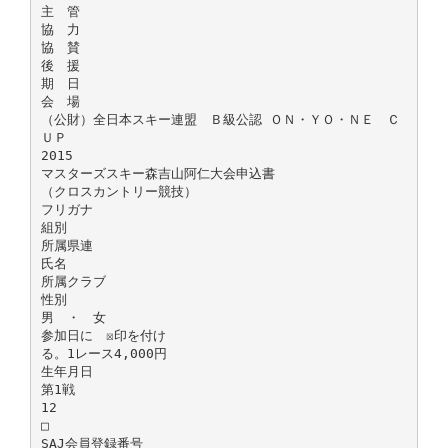
主 管
協 力
協 賛
後 援
期 日
会 場
（公財）全日本スキー連盟 Ｂ級公認 ＯＮ・ＹＯ・ＮＥ Ｃ
ＵＰ
2015
マスターズスキー森吉山阿仁大会申込書
（クロスカントリー競技）
フリガナ
組別
所属県連
氏名
所属クラブ
性別
男 ・ 女
参加日に ☒印を付け
る。1レース4,000円
生年月日
第1戦
12
□
SAJ会員登録番号