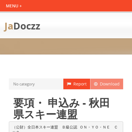
Ja
Doczz
Report
Download
No category
要項・ 申込み - 秋田
県スキー連盟
（公財）全日本スキー連盟 Ｂ級公認 ＯＮ・ＹＯ・ＮＥ Ｃ