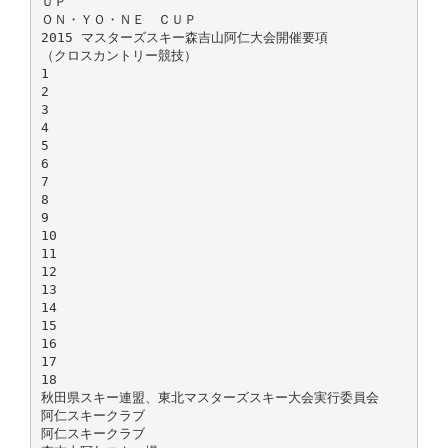
ＵＰ
ＯＮ・ＹＯ・ＮＥ ＣＵＰ
2015 マスターズスキー森吉山阿仁大会開催要項
（クロスカントリー競技）
1
2
3
4
5
6
7
8
9
10
11
12
13
14
15
16
17
18
秋田県スキー連盟、東北マスターズスキー大会実行委員会
阿仁スキークラブ
阿仁スキークラブ