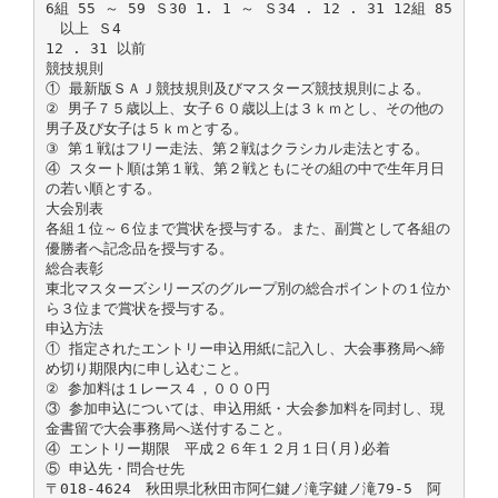
6組 55 ～ 59 Ｓ30 1. 1 ～ Ｓ34 . 12 . 31 12組 85
以上 Ｓ4
12 . 31 以前
競技規則
① 最新版ＳＡＪ競技規則及びマスターズ競技規則による。
② 男子７５歳以上、女子６０歳以上は３ｋｍとし、その他の
男子及び女子は５ｋｍとする。
③ 第１戦はフリー走法、第２戦はクラシカル走法とする。
④ スタート順は第１戦、第２戦ともにその組の中で生年月日
の若い順とする。
大会別表
各組１位～６位まで賞状を授与する。また、副賞として各組の
優勝者へ記念品を授与する。
総合表彰
東北マスターズシリーズのグループ別の総合ポイントの１位か
ら３位まで賞状を授与する。
申込方法
① 指定されたエントリー申込用紙に記入し、大会事務局へ締
め切り期限内に申し込むこと。
② 参加料は１レース４，０００円
③ 参加申込については、申込用紙・大会参加料を同封し、現
金書留で大会事務局へ送付すること。
④ エントリー期限 平成２６年１２月１日(月)必着
⑤ 申込先・問合せ先
〒018-4624 秋田県北秋田市阿仁鍵ノ滝字鍵ノ滝79-5 阿