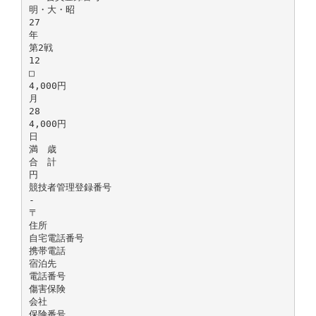
明・大・昭
27
年
第2戦
12
□
4,000円
月
28
4,000円
日
満 歳
合 計
円
競技者管理登録番号
-
〒
住所
自宅電話番号
携帯電話
宿泊先
電話番号
傷害保険
会社
保険番号