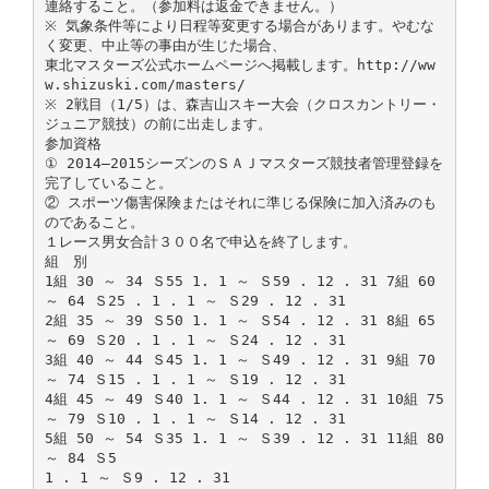
連絡すること。（参加料は返金できません。）
※ 気象条件等により日程等変更する場合があります。やむな
く変更、中止等の事由が生じた場合、
東北マスターズ公式ホームページへ掲載します。http://ww
w.shizuski.com/masters/
※ 2戦目（1/5）は、森吉山スキー大会（クロスカントリー・
ジュニア競技）の前に出走します。
参加資格
① 2014―2015シーズンのＳＡＪマスターズ競技者管理登録を
完了していること。
② スポーツ傷害保険またはそれに準じる保険に加入済みのも
のであること。
１レース男女合計３００名で申込を終了します。
組 別
1組 30 ～ 34 Ｓ55 1. 1 ～ Ｓ59 . 12 . 31 7組 60
～ 64 Ｓ25 . 1 . 1 ～ Ｓ29 . 12 . 31
2組 35 ～ 39 Ｓ50 1. 1 ～ Ｓ54 . 12 . 31 8組 65
～ 69 Ｓ20 . 1 . 1 ～ Ｓ24 . 12 . 31
3組 40 ～ 44 Ｓ45 1. 1 ～ Ｓ49 . 12 . 31 9組 70
～ 74 Ｓ15 . 1 . 1 ～ Ｓ19 . 12 . 31
4組 45 ～ 49 Ｓ40 1. 1 ～ Ｓ44 . 12 . 31 10組 75
～ 79 Ｓ10 . 1 . 1 ～ Ｓ14 . 12 . 31
5組 50 ～ 54 Ｓ35 1. 1 ～ Ｓ39 . 12 . 31 11組 80
～ 84 Ｓ5
1 . 1 ～ Ｓ9 . 12 . 31