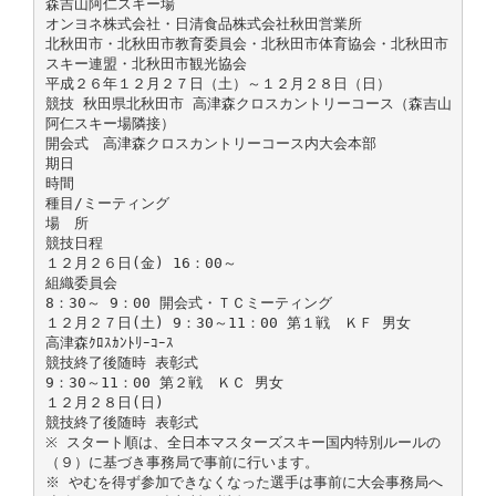
森吉山阿仁スキー場
オンヨネ株式会社・日清食品株式会社秋田営業所
北秋田市・北秋田市教育委員会・北秋田市体育協会・北秋田市
スキー連盟・北秋田市観光協会
平成２６年１２月２７日（土）～１２月２８日（日）
競技 秋田県北秋田市 高津森クロスカントリーコース（森吉山
阿仁スキー場隣接）
開会式 高津森クロスカントリーコース内大会本部
期日
時間
種目/ミーティング
場 所
競技日程
１２月２６日(金) 16：00～
組織委員会
8：30～ 9：00 開会式・ＴＣミーティング
１２月２７日(土) 9：30～11：00 第１戦 ＫＦ 男女
高津森ｸﾛｽｶﾝﾄﾘｰｺｰｽ
競技終了後随時 表彰式
9：30～11：00 第２戦 ＫＣ 男女
１２月２８日(日)
競技終了後随時 表彰式
※ スタート順は、全日本マスターズスキー国内特別ルールの
（９）に基づき事務局で事前に行います。
※ やむを得ず参加できなくなった選手は事前に大会事務局へ