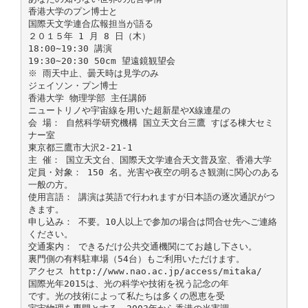
香港大学のプン博士と
国際天文学連合広報担当が語る
２０１５年 1 月 8 日（木）
18:00∼19:30 講演
19:30∼20:30 50cm 望遠鏡観望会
※ 雨天中止、曇天時は見学のみ
ジェイソン・プン博士
香港大学 物理学部 主任講師
ニュートリノや宇宙線を用いた超新星やX線連星の
会 場： 自然科学研究機構 国立天文台三鷹 すばる棟大セミ
ナー室
東京都三鷹市大沢2-21-1
主 催： 国立天文台、国際天文学連合天文普及室、香港大学
定員・対象： 150 名。光害や夜空の明るさ観測に関心のある
一般の方。
使用言語： 講演は英語で行われますが日本語の逐次通訳がつ
きます。
申し込み： 不要。10人以上で参加の場合は問合せ先へご連絡
ください。
交通案内： できるだけ公共交通機関にてお越し下さい。
裏門側の有料駐車場（54台）もご利用いただけます。
アクセス http://www.nao.ac.jp/access/mitaka/
国際光年2015は、光の科学や技術を祝う記念の年
です。光の技術によって私たちは多くの恩恵を受