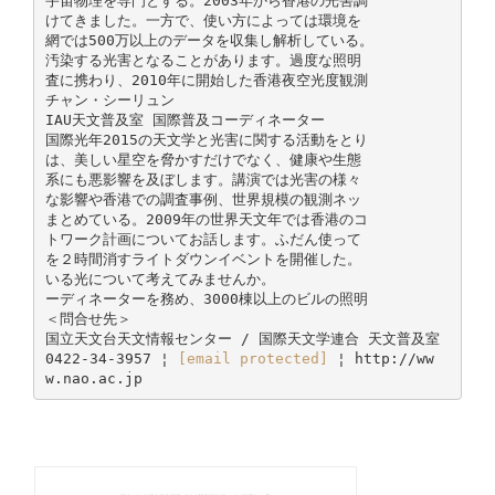
宇宙物理を専門とする。2003年から香港の光害調
けてきました。一方で、使い方によっては環境を
網では500万以上のデータを収集し解析している。
汚染する光害となることがあります。過度な照明
査に携わり、2010年に開始した香港夜空光度観測
チャン・シーリュン
IAU天文普及室 国際普及コーディネーター
国際光年2015の天文学と光害に関する活動をとり
は、美しい星空を脅かすだけでなく、健康や生態
系にも悪影響を及ぼします。講演では光害の様々
な影響や香港での調査事例、世界規模の観測ネッ
まとめている。2009年の世界天文年では香港のコ
トワーク計画についてお話します。ふだん使って
を２時間消すライトダウンイベントを開催した。
いる光について考えてみませんか。
ーディネーターを務め、3000棟以上のビルの照明
＜問合せ先＞
国立天文台天文情報センター / 国際天文学連合 天文普及室
0422-34-3957 ¦
[email protected]
¦ http://ww
w.nao.ac.jp