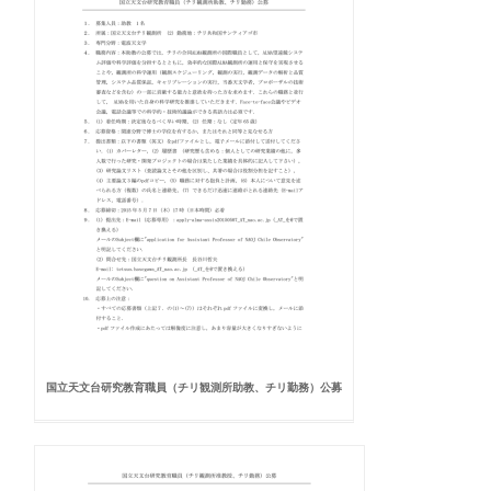
国立天文台研究教育職員（チリ観測所助教、チリ勤務）公募