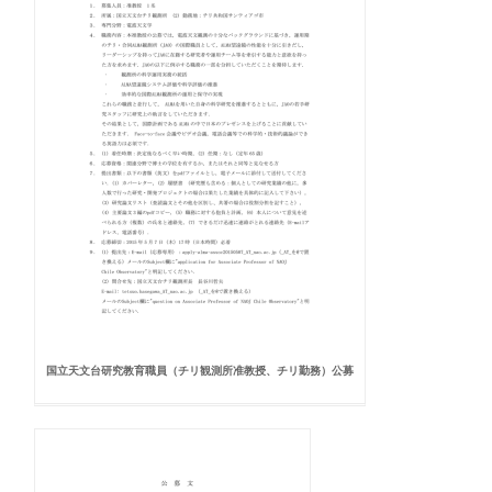
国立天文台研究教育職員（チリ観測所准教授、チリ勤務）公募