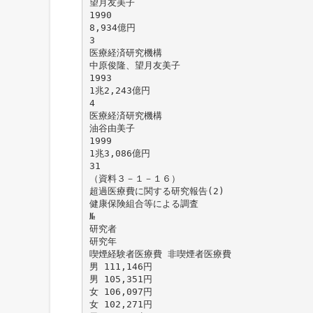
望月友美子
1990
8,934億円
3
医療経済研究機構
中原俊隆、望月友美子
1993
1兆2,243億円
4
医療経済研究機構
油谷由美子
1999
1兆3,086億円
31
（資料３－１－１６）
超過医療費に関する研究報告(2)
健康保険組合等による調査
№
研究者
研究年
喫煙経験者医療費 非喫煙者医療費
男 111,146円
男 105,351円
女 106,097円
女 102,271円