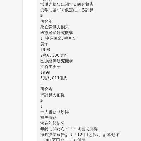
労働力損失に関する研究報告
疫学に基づく仮定による試算
№
研究年
死亡労働力損失
医療経済研究機構
1 中原俊隆､望月友
美子
1993
2兆6,306億円
医療経済研究機構
油谷由美子
1999
5兆3,811億円
2
研究者
※計算の前提
№
1
一人当たり所得
損失寿命
潜在的節約分
年齢に関わらず「平均国民所得
海外疫学報告より「12年｣と仮定 計算せず
（301万円/年）｣と仮定