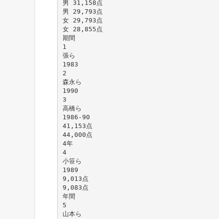
男 31,158点
男 29,793点
女 29,793点
女 28,855点
期間
1
張ら
1983
2
森永ら
1990
3
高橋ら
1986-90
41,153点
44,000点
4年
4
小笹ら
1989
9,013点
9,083点
年間
5
山本ら