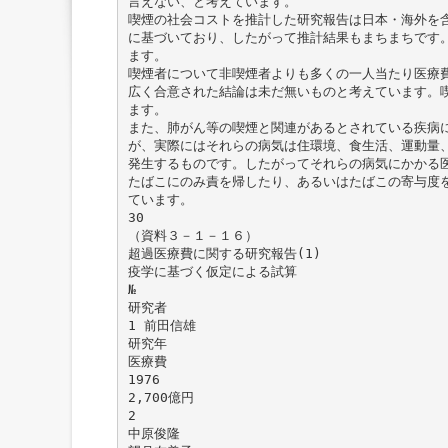
言えない、と考えています。
喫煙の社会コストを推計した研究報告は日本・海外を
に基づいており、したがって推計結果もまちまちです
ます。
喫煙者について非喫煙者よりも多くの一人当たり医療
広く合意された結論は未だ無いものと考えています。
ます。
また、肺がん等の喫煙と関連があるとされている疾病
が、実際にはそれらの病気は住環境、食生活、運動量
発生するものです。したがってそれらの病気にかかる
たばこにのみ責を帰したり、あるいはたばこの寄与度
ています。
30
（資料３－１－１６）
超過医療費に関する研究報告(1)
疫学に基づく仮定による試算
№
研究者
1 前田信雄
研究年
医療費
1976
2,700億円
2
中原俊隆