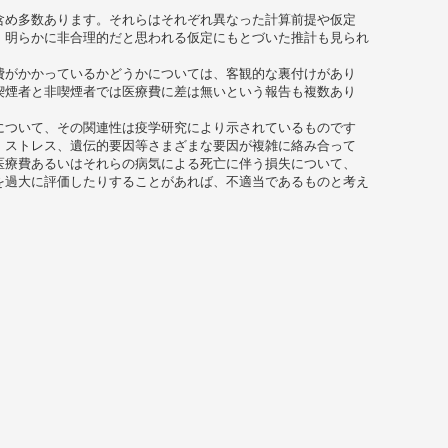
含め多数あります。それらはそれぞれ異なった計算前提や仮定
。明らかに非合理的だと思われる仮定にもとづいた推計も見られ
費がかかっているかどうかについては、客観的な裏付けがあり
喫煙者と非喫煙者では医療費に差は無いという報告も複数あり
について、その関連性は疫学研究により示されているものです
、ストレス、遺伝的要因等さまざまな要因が複雑に絡み合って
医療費あるいはそれらの病気による死亡に伴う損失について、
を過大に評価したりすることがあれば、不適当であるものと考え