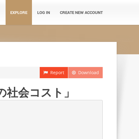
EXPLORE
LOG IN
CREATE NEW ACCOUNT
Report
Download
煙の社会コスト」