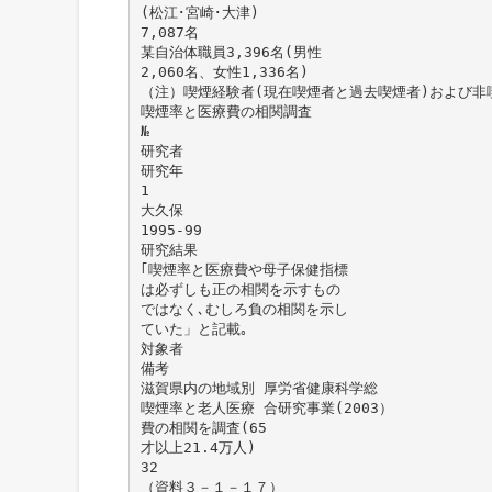
(松江･宮崎･大津)
7,087名
某自治体職員3,396名(男性
2,060名、女性1,336名)
（注）喫煙経験者(現在喫煙者と過去喫煙者)および非
喫煙率と医療費の相関調査
№
研究者
研究年
1
大久保
1995-99
研究結果
｢喫煙率と医療費や母子保健指標
は必ずしも正の相関を示すもの
ではなく､むしろ負の相関を示し
ていた」と記載｡
対象者
備考
滋賀県内の地域別 厚労省健康科学総
喫煙率と老人医療 合研究事業(2003）
費の相関を調査(65
才以上21.4万人)
32
（資料３－１－１７）