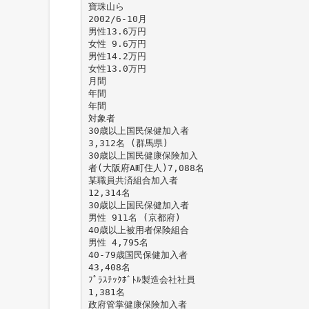
寶珠山ら
2002/6-10月
男性13.6万円
女性 9.6万円
男性14.2万円
女性13.0万円
月間
年間
年間
対象者
30歳以上国民保健加入者
3,312名 (群馬県)
30歳以上国民健康保険加入
者(大阪府A町住人)7,088名
某職員共済組合加入者
12,314名
30歳以上国民保健加入者
男性 911名 (京都府)
40歳以上被用者保険組合
男性 4,795名
40-79歳国民保健加入者
43,408名
ﾌﾟﾗｽﾁｯｸﾎﾞﾄﾙ製造会社社員
1,381名
政府管掌健康保険加入者