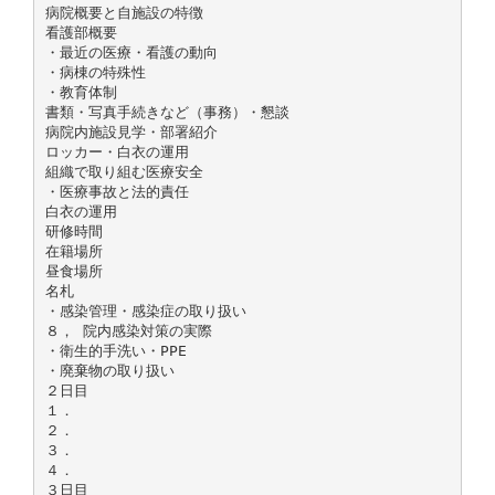
病院概要と自施設の特徴
看護部概要
・最近の医療・看護の動向
・病棟の特殊性
・教育体制
書類・写真手続きなど（事務）・懇談
病院内施設見学・部署紹介
ロッカー・白衣の運用
組織で取り組む医療安全
・医療事故と法的責任
白衣の運用
研修時間
在籍場所
昼食場所
名札
・感染管理・感染症の取り扱い
８， 院内感染対策の実際
・衛生的手洗い・PPE
・廃棄物の取り扱い
２日目
１．
２．
３．
４．
３日目