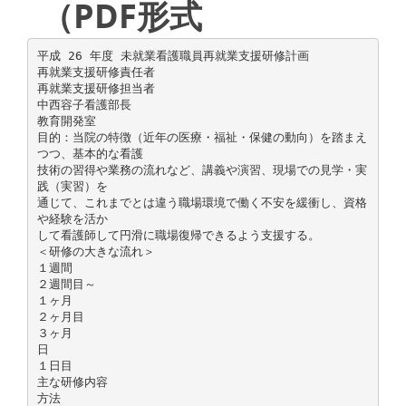
（PDF形式
平成 26 年度 未就業看護職員再就業支援研修計画
再就業支援研修責任者
再就業支援研修担当者
中西容子看護部長
教育開発室
目的：当院の特徴（近年の医療・福祉・保健の動向）を踏まえ
つつ、基本的な看護
技術の習得や業務の流れなど、講義や演習、現場での見学・実
践（実習）を
通じて、これまでとは違う職場環境で働く不安を緩衝し、資格
や経験を活か
して看護師して円滑に職場復帰できるよう支援する。
＜研修の大きな流れ＞
１週間
２週間目～
１ヶ月
２ヶ月目
３ヶ月
日
１日目
主な研修内容
方法