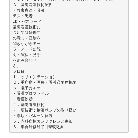
３．基礎看護技術演習
・酸素療法・吸引
テスト患者
ID・パスワード
基礎看護技術に
ついては研修生
の意向・経験を
聞きながらテー
ラーメードに説
明・演習・見学
を組み合わせ
る。
５日目
１．オリエンテーション
２．重症度・医療・看護必要度概要
３．電子カルテ
・看護プロファイル
・看護診断
４．基礎看護技術
・与薬技術：輸液ポンプの取り扱い
・導尿・バルーン留置
５．内科病棟カンファレンス参加