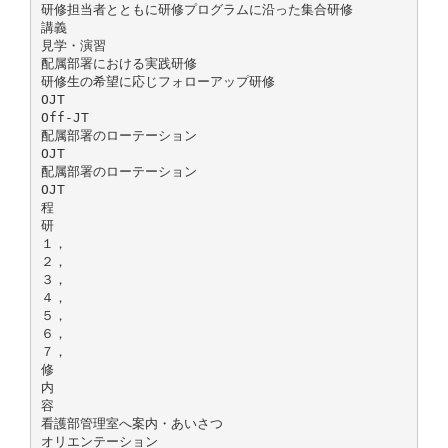
研修担当者とともに研修プログラムに沿った集合研修
講義
見学・演習
配属部署における実践研修
研修生の希望に応じフォローアップ研修
OJT
Off-JT
配属部署のローテーション
OJT
配属部署のローテーション
OJT
程
研
１，
２，
３，
４，
５，
６，
７，
修
内
容
看護部管理室へ案内・あいさつ
オリエンテーション