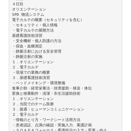
４日目
オリエンテーション
SPD 物流システム
電子カルテの概要（セキュリティを含む）
・セキュリティ・個人情報
・電子カルテの展開方法
基礎看護技術演習
・安全機材・個人防護の方法
・採血・血糖測定
・静脈注射における安全管理
・静脈注射の実施
１．オリエンテーション
２．電子カルテ
・現場での業務の概要
３．基礎看護技術演習
・ベッドメイキング・環境整備
食事介助・経管栄養法・排泄援助・移送・体位
変換と移乗動作・清潔・衣生活援助技術
１．オリエンテーション
２．当院でのチーム医療
３．接遇・ヒューマンコミュニケーション
２．電子カルテ
・情報のとり方・ワークシート活用方法
・患者認証、点滴の確認・実施入力、看護計画
・ＳＯＡＰ＆フォーカス・看護指示の入力・変更・中止