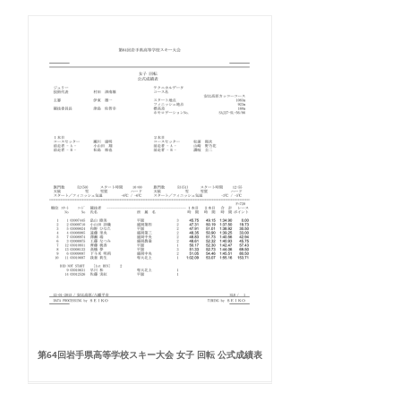
第64回岩手県高等学校スキー大会 女子 回転 公式成績表