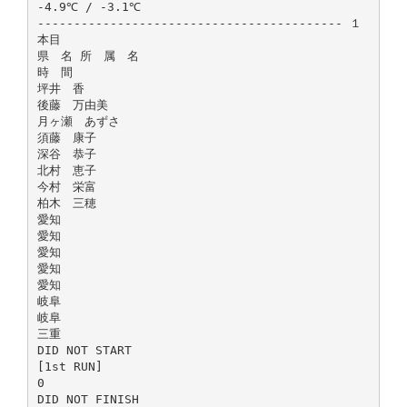
-4.9℃ / -3.1℃
------------------------------------------ １
本目
県 名 所 属 名
時 間
坪井 香
後藤 万由美
月ヶ瀬 あずさ
須藤 康子
深谷 恭子
北村 恵子
今村 栄富
柏木 三穂
愛知
愛知
愛知
愛知
愛知
岐阜
岐阜
三重
DID NOT START
[1st RUN]
0
DID NOT FINISH