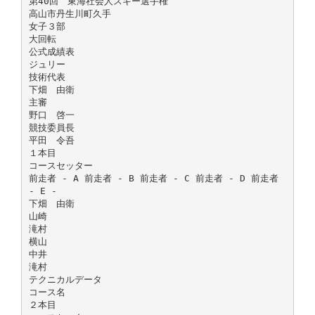
第40回 東海社会人スキー選手権
高山市丹生川町久手
女子３部
大回転
公式成績表
ジュリー
技術代表
下畑 由衛
主審
野口 啓一
競技委員長
平田 令吾
１本目
コースセッター
前走者 - A 前走者 - B 前走者 - C 前走者 - D 前走者
- E -
下畑 由衛
山崎
滝村
横山
中井
滝村
テクニカルデータ
コース名
２本目