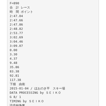
F=890
合 計 レース
時 間 ポイント
2:47.04
2:47.66
2:47.86
2:48.82
2:53.77
3:02.69
3:04.46
3:09.07
0.00
3.30
4.37
9.48
35.86
83.38
92.81
117.38
下畑 由衛
2015-01-04 / ほおのき平 スキー場
DATA PROCESSING by ＳＥＩＫＯ
G 8/ 1
TIMING by ＳＥＩＫＯ
読売杯争奪