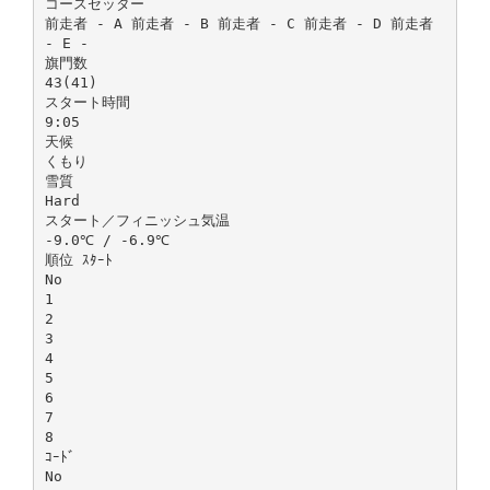
コースセッター
前走者 - A 前走者 - B 前走者 - C 前走者 - D 前走者
- E -
旗門数
43(41)
スタート時間
9:05
天候
くもり
雪質
Hard
スタート／フィニッシュ気温
-9.0℃ / -6.9℃
順位 ｽﾀｰﾄ
No
1
2
3
4
5
6
7
8
ｺｰﾄﾞ
No