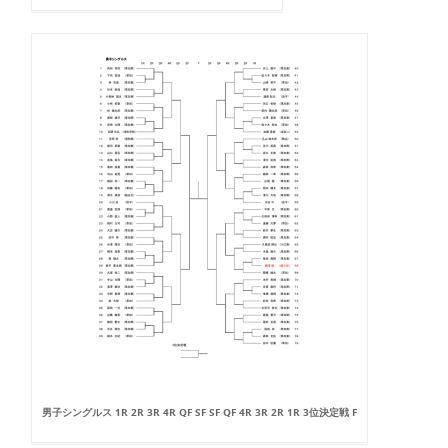
男子シングルス 1R 2R 3R 4R QF SF SF QF 4R 3R 2R 1R 3位決定戦 F