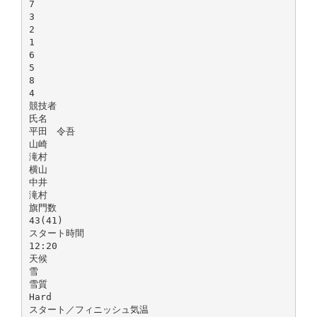
7
3
2
1
6
5
8
4
競技者
氏名
平田 令吾
山崎
滝村
横山
中井
滝村
旗門数
43(41)
スタート時間
12:20
天候
雪
雪質
Hard
スタート／フィニッシュ気温