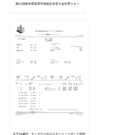
第62回岐阜県高等学校総合体育大会冬季スキー
女子40歳代 - モンデウス位山スキースノーボード学校