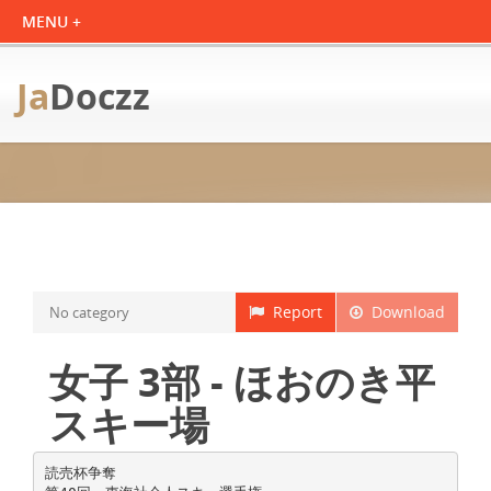
Ja
Doczz
Report
Download
No category
女子 3部 - ほおのき平
スキー場
読売杯争奪