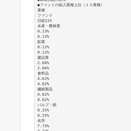
●ファンドの組入業種上位（１０業種）
業種
ファンド
日経225
水産・農林業
0.13%
0.13%
鉱業
0.12%
0.12%
建設業
2.66%
2.66%
食料品
4.62%
4.62%
繊維製品
0.62%
0.62%
パルプ・紙
0.25%
0.25%
化学
7.73%