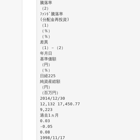
騰落率
（2）
ﾌｧﾝﾄﾞ騰落率
(分配金再投資)
（1）
（％）
（％）
差異
（1）－（2）
年月日
基準価額
（円）
（％）
日経225
純資産総額
（円）
（百万円）
2014/12/30
12,132 17,450.77
9,223
過去1ヵ月
0.03
-0.05
0.08
1998/11/17