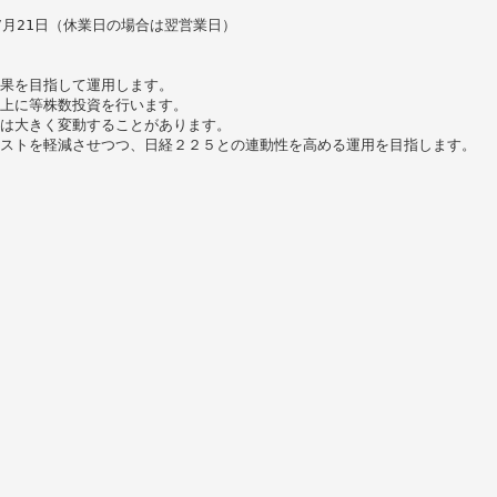
：7月21日（休業日の場合は翌営業日）
成果を目指して運用します。
以上に等株数投資を行います。
額は大きく変動することがあります。
コストを軽減させつつ、日経２２５との連動性を高める運用を目指します。