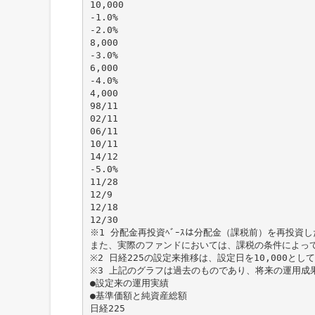
10,000
-1.0%
-2.0%
8,000
-3.0%
6,000
-4.0%
4,000
98/11
02/11
06/11
10/11
14/12
-5.0%
11/28
12/9
12/18
12/30
※1 分配金再投資ﾍﾞｰｽは分配金（課税前）を再投
また、実際のファンドにおいては、課税の条件によっ
※2 日経225の設定来推移は、設定日を10,000と
※3 上記のグラフは過去のものであり、将来の運用成
●設定来の運用実績
●基準価額と純資産総額
日経225