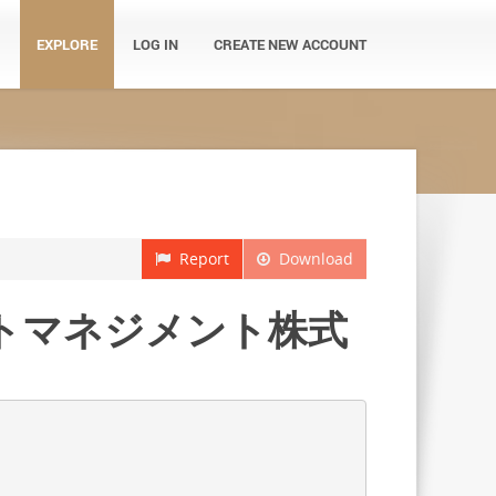
EXPLORE
LOG IN
CREATE NEW ACCOUNT
Report
Download
ットマネジメント株式