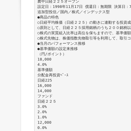
農中日経２２５オープン
設定日：1998年11月17日 償還日：無期限 決算日
追加型投信／国内／株式／インデックス型
●商品の特色
○日経平均株価（日経２２５）の動きに連動する投資
○原則として、日経２２５採用銘柄のうち２００銘柄
○株式の実質組入比率は高位を保ちますので、基準価
○株式先物は、株価指数先物取引等を利用して、取引
●当月のパフォーマンス推移
●基準価額の設定来推移
（円/ポイント）
18,000
4.0%
基準価額
分配金再投資ﾍﾞｰｽ
日経225
16,000
14,000
ファンド
日経２２５
3.0%
2.0%
1.0%
12,000
0.0%