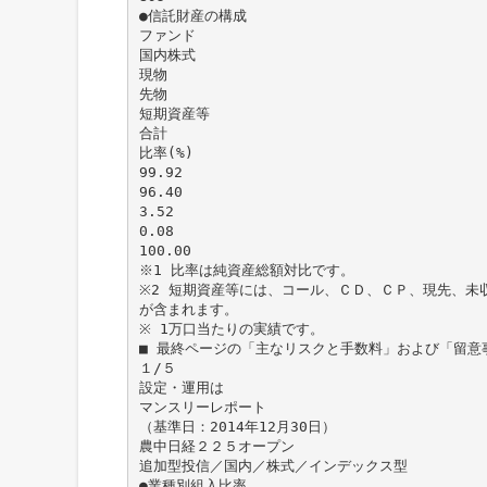
●信託財産の構成
ファンド
国内株式
現物
先物
短期資産等
合計
比率(%)
99.92
96.40
3.52
0.08
100.00
※1 比率は純資産総額対比です。
※2 短期資産等には、コール、ＣＤ、ＣＰ、現先、未
が含まれます。
※ 1万口当たりの実績です。
■ 最終ページの「主なリスクと手数料」および「留意
１/５
設定・運用は
マンスリーレポート
（基準日：2014年12月30日）
農中日経２２５オープン
追加型投信／国内／株式／インデックス型
●業種別組入比率