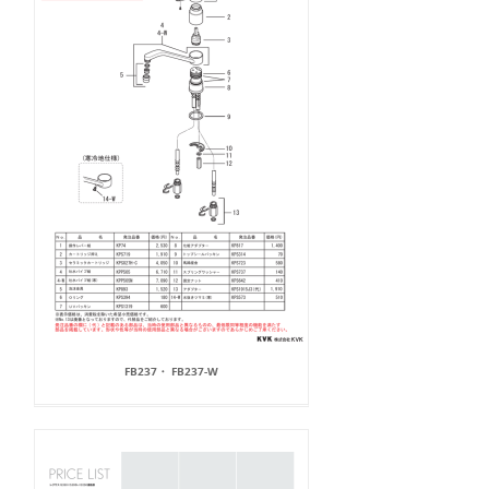
FB237・ FB237-W