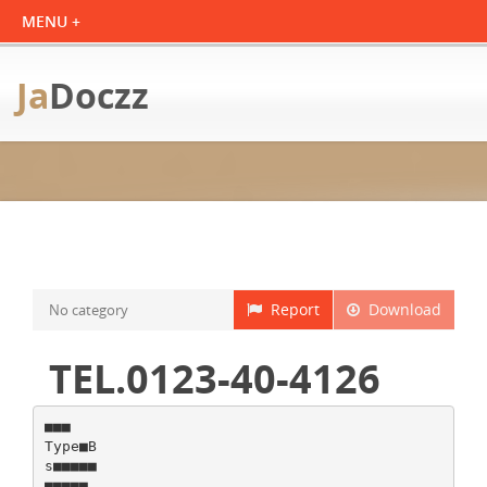
Ja
Doczz
Report
Download
No category
TEL.0123-40-4126
■■■
Type■B
s■■■■■
■■■■■