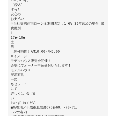
102,919円
〔税込〕
ずっと
安心の
お支払い
※当社提携住宅ローン全期間固定：1.6% 35年返済の場合 諸
費用別
1
17●-18●
土
日
〔開催時間〕AM10:00-PM5:00
※イメージ
モデルハウス販売会開催！
会場にてオーナー申込受付いたします！
モデルハウス
展示家具
一式
もセット！
にて
詳しくは 会 場
い
おたず ねくださ
■所在地／千歳市北信濃675番69、-70-71、
-72の各内