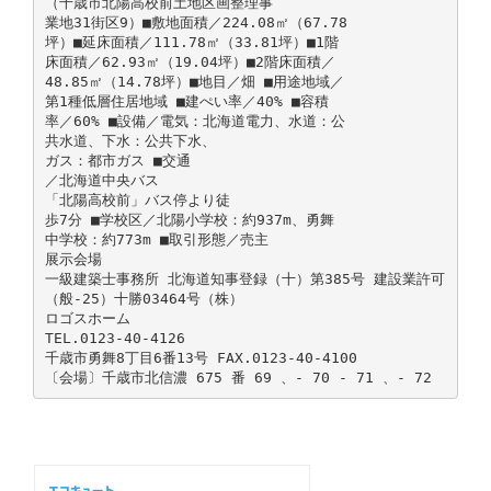
（千歳市北陽高校前土地区画整理事
業地31街区9）■敷地面積／224.08㎡（67.78
坪）■延床面積／111.78㎡（33.81坪）■1階
床面積／62.93㎡（19.04坪）■2階床面積／
48.85㎡（14.78坪）■地目／畑 ■用途地域／
第1種低層住居地域 ■建ぺい率／40% ■容積
率／60% ■設備／電気：北海道電力、水道：公
共水道、下水：公共下水、
ガス：都市ガス ■交通
／北海道中央バス
「北陽高校前」バス停より徒
歩7分 ■学校区／北陽小学校：約937m、勇舞
中学校：約773m ■取引形態／売主
展示会場
一級建築士事務所 北海道知事登録（十）第385号 建設業許可
（般-25）十勝03464号（株）
ロゴスホーム
TEL.0123-40-4126
千歳市勇舞8丁目6番13号 FAX.0123-40-4100