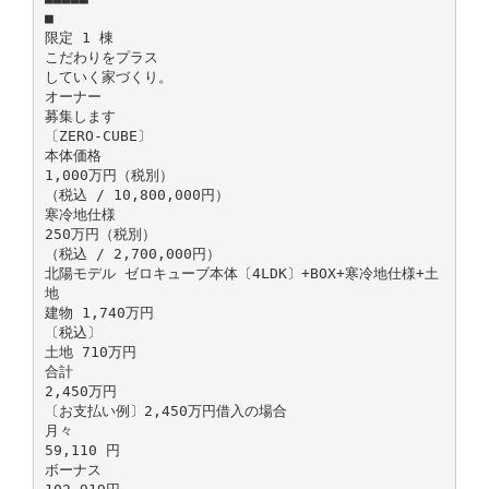
■
限定 1 棟
こだわりをプラス
していく家づくり。
オーナー
募集します
〔ZERO-CUBE〕
本体価格
1,000万円（税別）
（税込 / 10,800,000円）
寒冷地仕様
250万円（税別）
（税込 / 2,700,000円）
北陽モデル ゼロキューブ本体〔4LDK〕+BOX+寒冷地仕様+土
地
建物 1,740万円
〔税込〕
土地 710万円
合計
2,450万円
〔お支払い例〕2,450万円借入の場合
月々
59,110 円
ボーナス