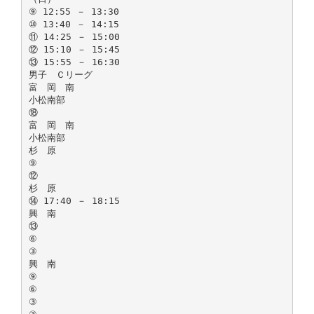
⑨ 12:55 － 13:30
⑩ 13:40 － 14:15
⑪ 14:25 － 15:00
⑫ 15:10 － 15:45
⑬ 15:55 － 16:30
男子 Ｃリーグ
富 岡 南
小松南部
⑱
富 岡 南
小松南部
杉 原
⑨
⑫
杉 原
⑭ 17:40 － 18:15
興 南
⑬
⑥
③
興 南
⑨
⑥
③