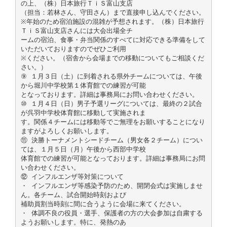
の上、（株）日本旅行ＴｉＳ富山支店
（担当：若林さん、守田さん）まで直接申し込んでください。
※年始のため宿泊施設の混雑が予想されます。（株）日本旅行
ＴｉＳ富山支店さんには大会出場全チ
ームの宿泊、食事・弁当関係のすべてに対応できる準備をして
いただいておりますのでぜひご利用
※ください。（宿舎から会場までの移動についてもご相談くだ
さい。）
⑨ １月３日（土）に到着される県外チームについては、午後
から堀川中学校第１体育館での練習が可能
となっております。詳細は事務局にお問い合わせください。
⑩ １月４日（日）男子予選リーグについては、最終の２試合
が呉羽中学校体育館に移動して実施されま
す。関係４チームには移動等でご無理をお願いすることになり
ますがよろしくお願いします。
⑪ 決勝トーナメントシードチーム（男女各２チーム）につい
ては、１月５日（月）午後から西部中学校
体育館での練習が可能となっております。詳細は事務局にお問
い合わせください。
⑫ インフルエンザ等対策について
・ インフルエンザ等感染予防のため、開閉会式は実施しませ
ん。各チーム、試合開始時刻および
補助員割当時刻に間に合うように会場に来てください。
・ 体調不良の役員・選手、保護者の方の大会参加は自粛する
ようお願いします。特に、発熱のあ