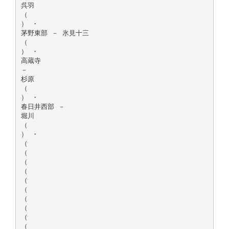
呉羽
（
） ・
茅野東部 － 氷見十三
（
） ・
高蔵寺
－
杉原
（
） ・
春日井西部 －
堀川
（
） ・
（
（
（
（
（
（
（
（
（
（