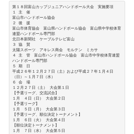
第１８回富山カップジュニアハンドボール大会 実施要項
１ 主 催
富山市ハンドボール協会
２ 後 援
富山市体育協会 富山県ハンドボール協会 富山県中学校体育
連盟ハンドボール専門部
北日本新聞社 ケーブルテレビ富山
３ 協 賛
太陽スポーツ アキレス商会 モルテン ミカサ
４ 主 管 富山市ハンドボール協会 富山市中学校体育連盟
ハンドボール専門部
５ 期 日
平成２６年１２月２７日（土）および平成２７年１月４日
（日）～１月７日（水）
６ 会 場
１２月２７日（土） 大会第１日
【予選リーグ、交流試合】
１月 ４日（日） 大会第２日
【予選リーグ】
１月 ５日（月） 大会第３日
【予選リーグ、順位決定トーナメント】
１月 ６日（火） 大会第４日
【順位決定トーナメント】
１月 ７日（水） 大会第５日