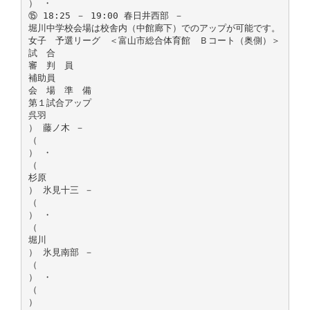
） ・
⑮ 18:25 － 19:00 春日井西部 －
堀川中学校会場は校舎内（中館廊下）でのアップが可能です。
女子 予選リーグ ＜富山市総合体育館 Ｂコート（奥側）＞
試 合
審 判 員
補助員
会 場 準 備
第１試合アップ
呉羽
） 藤ノ木 －
（
） ・
（
杉原
） 氷見十三 －
（
） ・
（
堀川
） 氷見南部 －
（
） ・
（
）