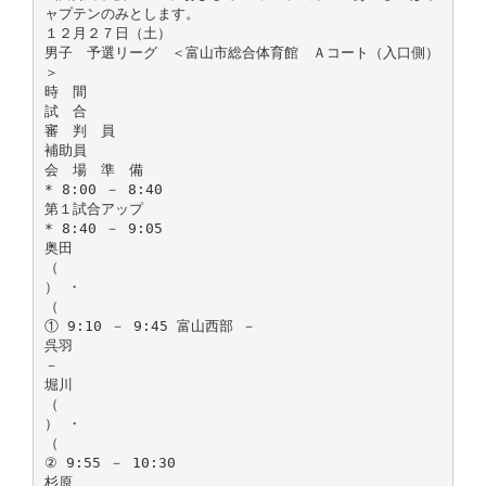
ャプテンのみとします。
１２月２７日（土）
男子 予選リーグ ＜富山市総合体育館 Ａコート（入口側）
＞
時 間
試 合
審 判 員
補助員
会 場 準 備
* 8:00 － 8:40
第１試合アップ
* 8:40 － 9:05
奥田
（
） ・
（
① 9:10 － 9:45 富山西部 －
呉羽
－
堀川
（
） ・
（
② 9:55 － 10:30
杉原