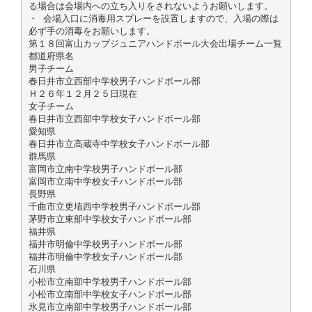
る場合は会場内への立ち入りをされないようお願いします。
・ 会場入口に消毒用スプレーを設置しますので、入場の際は
必ず手の消毒をお願いします。
第１８回富山カップジュニアハンドボール大会出場チーム一覧
都道府県名
男子チーム
春日井市立西部中学校男子ハンドボール部
Ｈ２６年１２月２５日現在
女子チーム
春日井市立西部中学校女子ハンドボール部
愛知県
春日井市立高蔵寺中学校女子ハンドボール部
群馬県
富岡市立南中学校男子ハンドボール部
富岡市立南中学校女子ハンドボール部
長野県
千曲市立更埴西中学校男子ハンドボール部
茅野市立東部中学校女子ハンドボール部
福井県
福井市明倫中学校男子ハンドボール部
福井市明倫中学校女子ハンドボール部
石川県
小松市立南部中学校男子ハンドボール部
小松市立南部中学校女子ハンドボール部
氷見市立南部中学校男子ハンドボール部