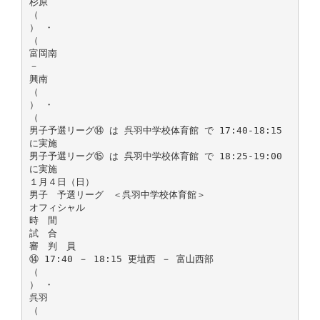
杉原
（
） ・
（
富岡南
－
興南
（
） ・
（
男子予選リーグ⑭ は 呉羽中学校体育館 で 17:40-18:15
に実施
男子予選リーグ⑮ は 呉羽中学校体育館 で 18:25-19:00
に実施
１月４日（日）
男子 予選リーグ ＜呉羽中学校体育館＞
オフィシャル
時 間
試 合
審 判 員
⑭ 17:40 － 18:15 更埴西 － 富山西部
（
） ・
呉羽
（