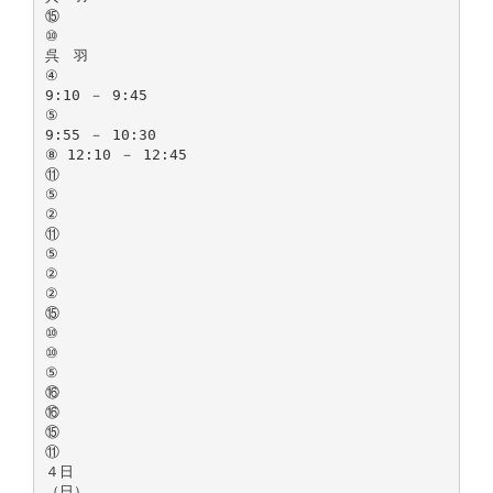
⑮
⑩
呉 羽
④
9:10 － 9:45
⑤
9:55 － 10:30
⑧ 12:10 － 12:45
⑪
⑤
②
⑪
⑤
②
②
⑮
⑩
⑩
⑤
⑯
⑯
⑮
⑪
４日
（日）