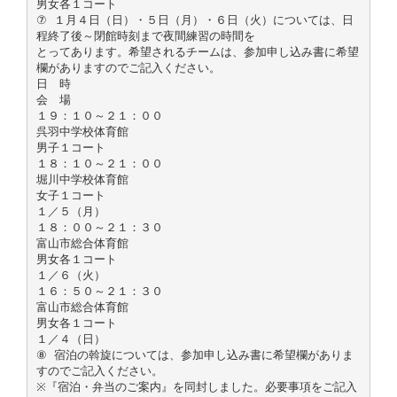
男女各１コート
⑦ １月４日（日）・５日（月）・６日（火）については、日
程終了後～閉館時刻まで夜間練習の時間を
とってあります。希望されるチームは、参加申し込み書に希望
欄がありますのでご記入ください。
日 時
会 場
１９：１０～２１：００
呉羽中学校体育館
男子１コート
１８：１０～２１：００
堀川中学校体育館
女子１コート
１／５（月）
１８：００～２１：３０
富山市総合体育館
男女各１コート
１／６（火）
１６：５０～２１：３０
富山市総合体育館
男女各１コート
１／４（日）
⑧ 宿泊の斡旋については、参加申し込み書に希望欄がありま
すのでご記入ください。
※『宿泊・弁当のご案内』を同封しました。必要事項をご記入