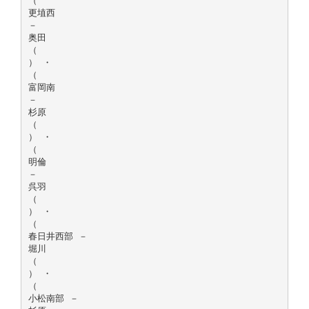
（
更埴西
－
奥田
（
） ・
（
富岡南
－
杉原
（
） ・
（
明倫
－
呉羽
（
） ・
（
春日井西部 －
堀川
（
） ・
（
小松南部 －