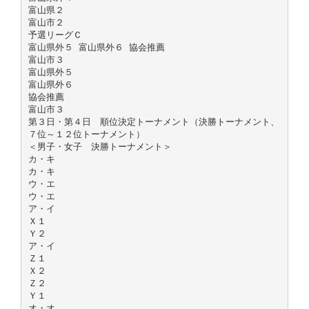
富山県２
富山市２
予選リーグＣ
富山県外５ 富山県外６ 協会推薦
富山市３
富山県外５
富山県外６
協会推薦
富山市３
第３日・第４日 順位決定トーナメント（決勝トーナメント、
７位～１２位トーナメント）
＜男子・女子 決勝トーナメント＞
カ・キ
カ・キ
ウ・エ
ウ・エ
ア・イ
Ｘ１
Ｙ２
ア・イ
Ｚ１
Ｘ２
Ｚ２
Ｙ１
オ・オ