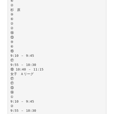
⑥
②
杉 原
⑨
⑥
②
②
⑭
⑬
⑨
⑥
⑯
9:10 － 9:45
⑰
9:55 － 10:30
⑱ 10:40 － 11:15
女子 Ａリーグ
⑰
⑰
⑬
⑭
①
9:10 － 9:45
②
9:55 － 10:30