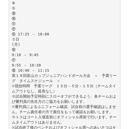
⑧
⑤
⑯
⑯
⑪
⑫
⑮ 17:25 － 18:00
５日
(月)
⑯
9:10 － 9:45
⑰
9:55 － 10:30
⑱ 10:40 － 11:15
第１８回富山カップジュニアハンドボール大会 ＜ 予選リー
グ タイムスケジュール ＞
※競技時間 予選リーグ １５分－５分－１５分（チームタイ
ムアウトなし、延長なし）
※試合開始予定時刻にスローオフができるよう、各チームおよ
び審判員の先生方のご協力をお願いします。
※審判員によるユニフォーム確認、試合前の選手確認はしませ
ん。チーム責任者の方で責任をもって確認をお願いします。
※トスはコート入場直前にオフィシャル席前で行います。チー
ムタイムアウトはありません。
※試合終了後のベンチおよびオフィシャル席へのあいさつはキ