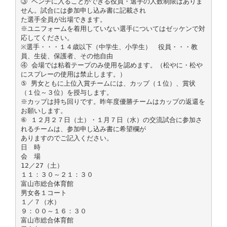
③ ベンチに入ることができる役員・選手の人数制限はありま
せん。試合には参加申し込み書に記載され
た選手全員が出場できます。
※ユニフォームを着用していない選手についてはゼッケンで対
応してください。
※選手・・・１４歳以下（中学生、小学生） 役員・・・教
員、生徒、保護者、その他自由
④ 会場では粘着テープのみ使用を認めます。（松やに・松や
にスプレーの使用は禁止します。）
⑤ 男女ともに上位入賞チームには、カップ（１位）、賞状
（１位～３位）を授与します。
※カップは持ち回りです。昨年度優勝チームはカップの返還を
お願いします。
⑥ １２月２７日（土）・１月７日（水）の交流試合に参加さ
れるチームは、参加申し込み書に希望欄が
ありますのでご記入ください。
日 時
会 場
12／27（土）
１１：３０～２１：３０
富山市総合体育館
男女各１コート
１／７（水）
９：００～１６：３０
富山市総合体育館