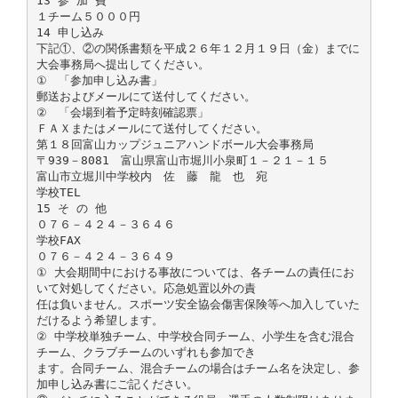
13 参 加 費
１チーム５０００円
14 申し込み
下記①、②の関係書類を平成２６年１２月１９日（金）までに
大会事務局へ提出してください。
① 「参加申し込み書」
郵送およびメールにて送付してください。
② 「会場到着予定時刻確認票」
ＦＡＸまたはメールにて送付してください。
第１８回富山カップジュニアハンドボール大会事務局
〒939－8081 富山県富山市堀川小泉町１－２１－１５
富山市立堀川中学校内 佐 藤 龍 也 宛
学校TEL
15 そ の 他
０７６－４２４－３６４６
学校FAX
０７６－４２４－３６４９
① 大会期間中における事故については、各チームの責任にお
いて対処してください。応急処置以外の責
任は負いません。スポーツ安全協会傷害保険等へ加入していた
だけるよう希望します。
② 中学校単独チーム、中学校合同チーム、小学生を含む混合
チーム、クラブチームのいずれも参加でき
ます。合同チーム、混合チームの場合はチーム名を決定し、参
加申し込み書にご記ください。