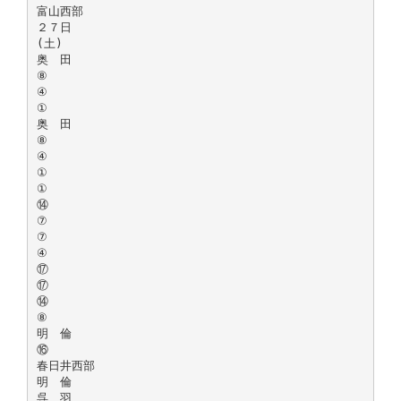
富山西部
２７日
(土)
奥 田
⑧
④
①
奥 田
⑧
④
①
①
⑭
⑦
⑦
④
⑰
⑰
⑭
⑧
明 倫
⑯
春日井西部
明 倫
呉 羽