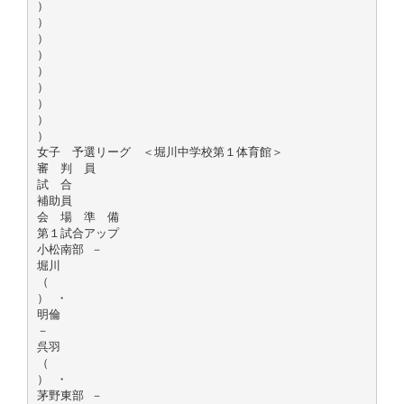
）
）
）
）
）
）
）
）
）
女子 予選リーグ ＜堀川中学校第１体育館＞
審 判 員
試 合
補助員
会 場 準 備
第１試合アップ
小松南部 －
堀川
（
） ・
明倫
－
呉羽
（
） ・
茅野東部 －