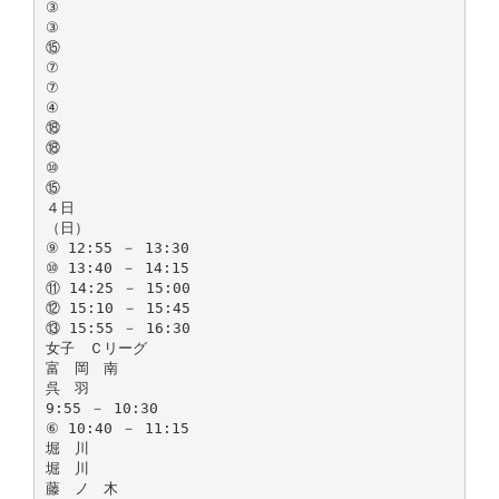
③
③
⑮
⑦
⑦
④
⑱
⑱
⑩
⑮
４日
（日）
⑨ 12:55 － 13:30
⑩ 13:40 － 14:15
⑪ 14:25 － 15:00
⑫ 15:10 － 15:45
⑬ 15:55 － 16:30
女子 Ｃリーグ
富 岡 南
呉 羽
9:55 － 10:30
⑥ 10:40 － 11:15
堀 川
堀 川
藤 ノ 木