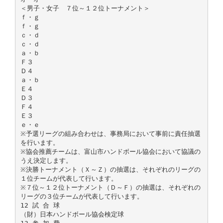
＜男子・女子 ７位～１２位トーナメント＞
ｆ・ｇ
ｆ・ｇ
ｃ・ｄ
ｃ・ｄ
ａ・ｂ
Ｆ３
Ｄ４
ａ・ｂ
Ｅ４
Ｄ３
Ｆ４
Ｅ３
ｅ・ｅ
※予選リーグの組み合わせは、事務局において事前に責任抽選
を行います。
※協会推薦チームは、富山市ハンドボール協会において協議の
うえ決定します。
※決勝トーナメント（Ｘ～Ｚ）の抽選は、それぞれのリーグの
１位チームが代表して行います。
※７位～１２位トーナメント（Ｄ～Ｆ）の抽選は、それぞれの
リーグの３位チームが代表して行います。
12 試 合 球
（財）日本ハンドボール協会検定球