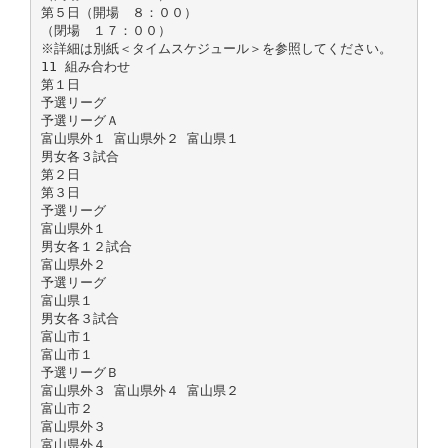
第５日（開場 ８：００）
（閉場 １７：００）
※詳細は別紙＜タイムスケジュール＞を参照してください。
11 組み合わせ
第１日
予選リーグ
予選リーグＡ
富山県外１ 富山県外２ 富山県１
男女各３試合
第２日
第３日
予選リーグ
富山県外１
男女各１２試合
富山県外２
予選リーグ
富山県１
男女各３試合
富山市１
富山市１
予選リーグＢ
富山県外３ 富山県外４ 富山県２
富山市２
富山県外３
富山県外４