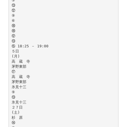
③
⑬
⑫
⑨
⑥
⑱
⑱
⑫
⑬
⑮ 18:25 － 19:00
５日
(月)
高 蔵 寺
茅野東部
⑰
高 蔵 寺
茅野東部
氷見十三
⑨
⑬
氷見十三
２７日
(土)
杉 原
⑭