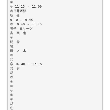
②
⑦ 11:25 － 12:00
春日井西部
明 倫
9:10 － 9:45
③ 10:40 － 11:15
男子 Ｂリーグ
富 岡 南
①
明 倫
⑯
藤 ノ 木
⑧
⑪
⑭ 16:40 － 17:15
呉 羽
⑫
⑤
①
⑧
⑤
①
①
⑫
⑪