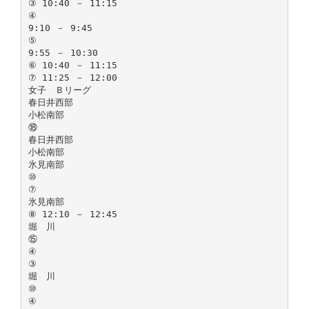
③ 10:40 － 11:15
④
9:10 － 9:45
⑤
9:55 － 10:30
⑥ 10:40 － 11:15
⑦ 11:25 － 12:00
女子 Ｂリーグ
春日井西部
小松南部
⑱
春日井西部
小松南部
氷見南部
⑩
⑦
氷見南部
⑧ 12:10 － 12:45
堀 川
⑮
④
③
堀 川
⑩
④