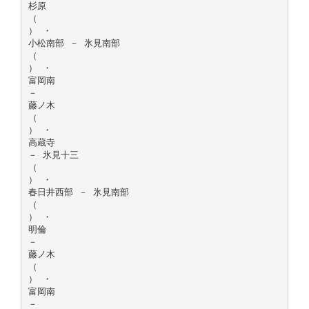
杉原
（
） ・
小松南部 － 氷見南部
（
） ・
富岡南
－
藤ノ木
（
） ・
高蔵寺
－ 氷見十三
（
） ・
春日井西部 － 氷見南部
（
） ・
明倫
－
藤ノ木
（
） ・
富岡南
－