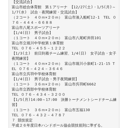
【交流試合】
富山市総合体育館 第１アリーナ 【12/27(土)・1/5(月)～
1/7(水) 試合・夜間練習・交流試合】
（２コート ４０ｍ×２０ｍ） 富山市湊入船町12-1 TEL ０
７６－４４４－６６８８
富山市八尾スポーツアリーナ
【1/4(日) 男子試合】
（１コート ４０ｍ×２０ｍ） 富山市八尾町井田101
富山市立堀川中学校第１体育館
TEL ０７６－４５５－１２２２
【1/3(土) 前日到着チーム練習、1/4(日) 女子試合・女子
夜間練習】
（１コート ４０ｍ×２０ｍ） 富山市堀川小泉町1-21-15 T
EL ０７６－４２４－３６４６
富山市立呉羽中学校体育館
【1/4(日) 男子試合・男子夜間練習】
（１コート ３６ｍ×２０ｍ） 富山市呉羽町6662
富山市立西部中学校体育館
TEL ０７６－４３４－３２００
【1/5(月)14:00～17:00 決勝トーナメントシードチーム練
習】
（１コート ３６ｍ×２０ｍ） 富山市五福130
TEL ０７６－４３２－４７８７
７ 競技規定
平成２６年度日本ハンドボール協会競技規則に準ずる。