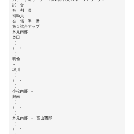
試 合
審 判 員
補助員
会 場 準 備
第１試合アップ
氷見南部 －
奥田
（
） ・
（
明倫
－
堀川
（
） ・
（
小松南部 －
興南
（
） ・
（
氷見南部 － 富山西部
（
） ・