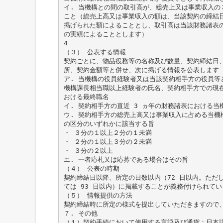
イ. 当機構との間の取引高が、総売上又は事業収入の
こと（総売上高又は事業収入の額は、当該契約の締結
掲げられた額によることとし、取引高は当該財務諸表
の実績によることとします）
4
（３） 公表する情報
契約ごとに、物品役務等の名称及び数量、契約締結日
所、契約金額等と併せ、次に掲げる情報を公表します 
ア. 当機構の役員経験者又は当該契約相手方の役員等
機構課長相当職以上経験者の氏名、契約相手方での現
おける最終職名
イ. 契約相手方の直近 3 ヵ年の財務諸表における当
ウ. 契約相手方の総売上高又は事業収入に占める当機
の区分のいずれかに該当する旨
・ ３分の１以上２分の１未満
・ ２分の１以上３分の２未満
・ ３分の２以上
エ. 一者応札又は応募である場合はその旨
（４） 公表の時期
契約締結日以降、所定の日数以内（72 日以内。ただ
ては 93 日以内）に掲載することが義務付けられてい
（５） 情報提供の方法
契約締結時に所定の様式を提出していただきますので
７. その他
（１）契約手続において使用する言語及び通貨：日本