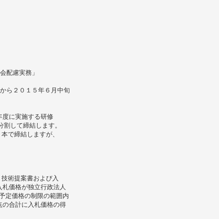
社会配慮実務」
旬から２０１５年６月中旬
年度に実施する研修
分割して締結します。
 本で締結しますが、
、技術提案書および入
入札価格が独立行政法人
た予定価格の制限の範囲内
点の合計に入札価格の得