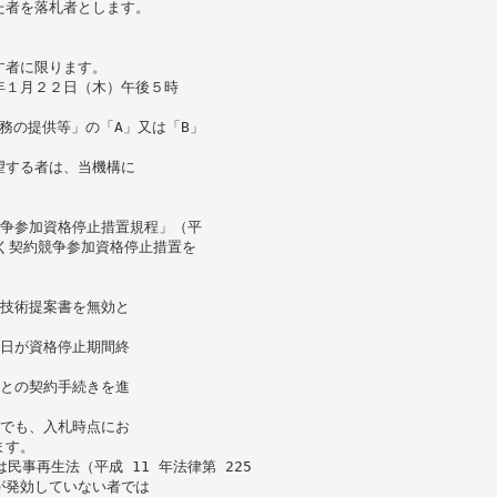
た者を落札者とします。
す者に限ります。
年１月２２日（木）午後５時
役務の提供等」の「A」又は「B」
望する者は、当機構に
競争参加資格停止措置規程」（平
基づく契約競争参加資格停止措置を
、技術提案書を無効と
切日が資格停止期間終
者との契約手続きを進
合でも、入札時点にお
ます。
は民事再生法（平成 11 年法律第 225
が発効していない者では