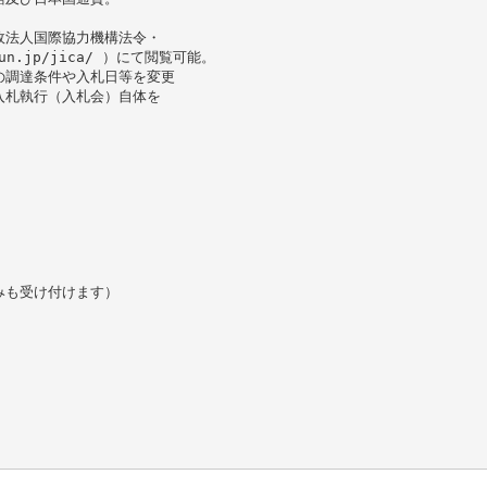
政法人国際協力機構法令・
ikun.jp/jica/ ）にて閲覧可能。
の調達条件や入札日等を変更
入札執行（入札会）自体を
みも受け付けます）