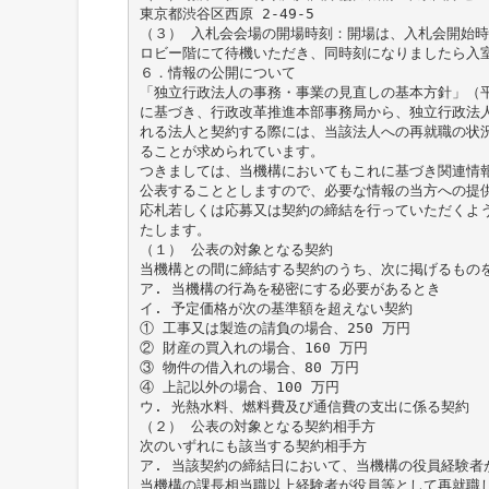
東京都渋谷区西原 2-49-5
（３） 入札会会場の開場時刻：開場は、入札会開始時
ロビー階にて待機いただき、同時刻になりましたら入
６．情報の公開について
「独立行政法人の事務・事業の見直しの基本方針」（平成 
に基づき、行政改革推進本部事務局から、独立行政法
れる法人と契約する際には、当該法人への再就職の状
ることが求められています。
つきましては、当機構においてもこれに基づき関連情
公表することとしますので、必要な情報の当方への提
応札若しくは応募又は契約の締結を行っていただくよ
たします。
（１） 公表の対象となる契約
当機構との間に締結する契約のうち、次に掲げるもの
ア. 当機構の行為を秘密にする必要があるとき
イ. 予定価格が次の基準額を超えない契約
① 工事又は製造の請負の場合、250 万円
② 財産の買入れの場合、160 万円
③ 物件の借入れの場合、80 万円
④ 上記以外の場合、100 万円
ウ. 光熱水料、燃料費及び通信費の支出に係る契約
（２） 公表の対象となる契約相手方
次のいずれにも該当する契約相手方
ア. 当該契約の締結日において、当機構の役員経験者
当機構の課長相当職以上経験者が役員等として再就職