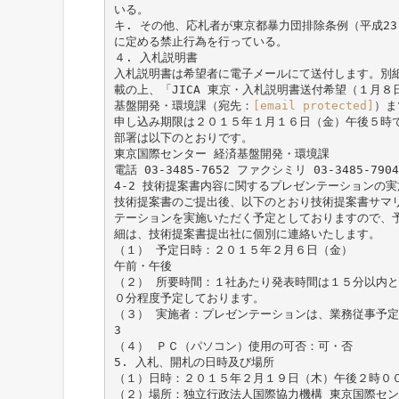
いる。
キ. その他、応札者が東京都暴力団排除条例（平成23
に定める禁止行為を行っている。
４. 入札説明書
入札説明書は希望者に電子メールにて送付します。別
載の上、「JICA 東京・入札説明書送付希望（１月
基盤開発・環境課（宛先：
[email protected]
）ま
申し込み期限は２０１５年１月１６日（金）午後５時
部署は以下のとおりです。
東京国際センター 経済基盤開発・環境課
電話 03-3485-7652 ファクシミリ 03-3485-7904
4-2 技術提案書内容に関するプレゼンテーションの実
技術提案書のご提出後、以下のとおり技術提案書サマ
テーションを実施いただく予定としておりますので、
細は、技術提案書提出社に個別に連絡いたします。
（１） 予定日時：２０１５年２月６日（金）
午前・午後
（２） 所要時間：１社あたり発表時間は１５分以内
０分程度予定しております。
（３） 実施者：プレゼンテーションは、業務従事予
3
（４） ＰＣ（パソコン）使用の可否：可・否
5. 入札、開札の日時及び場所
（１）日時：２０１５年２月１９日（木）午後２時０
（２）場所：独立行政法人国際協力機構 東京国際センタ