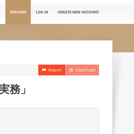
EXPLORE
LOG IN
CREATE NEW ACCOUNT
Report
Download
実務」