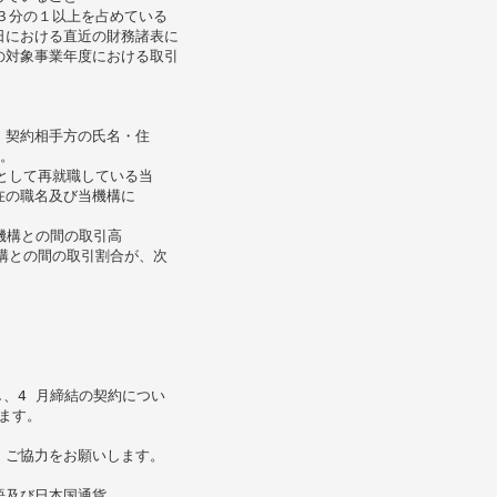
３分の１以上を占めている
日における直近の財務諸表に
の対象事業年度における取引
、契約相手方の氏名・住
。
として再就職している当
在の職名及び当機構に
機構との間の取引高
構との間の取引割合が、次
し、4 月締結の契約につい
ます。
、ご協力をお願いします。
語及び日本国通貨。