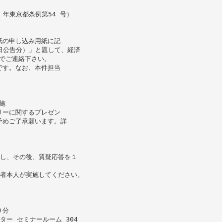
 年東京都条例第54 号）
紙の申し込み用紙に記
８日公告分）」と題して、経済
でご連絡下さい。
です。なお、本件担当
施
リーに関するプレゼン
予めご了承願います。詳
とし、その後、質疑応答を１
定者本人が実施してください。
０分
ー セミナールーム 304