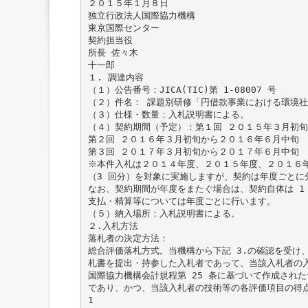
２０１５年１月８日
独立行政法人国際協力機構
東京国際センター
契約担当役
所長 佐々木
十一郎
１. 調達内容
（１）公告番号：JICA(TIC)第 1-08007 号
（２）件名： 課題別研修「円借款事業における環境
（３）仕様・数量：入札説明書による。
（４）契約期間（予定）：第１回 ２０１５年３月初
第２回 ２０１６年３月初旬から２０１６年６月中旬
第３回 ２０１７年３月初旬から２０１７年６月中旬
※本件入札は２０１４年度、２０１５年度、２０１６
（3 回分）を対象に実施しますが、契約は年度ごとに
なお、契約期間が年度をまたぐ場合は、契約自体は 1
支払・精算等については年度ごとに行います。
（５）納入場所：入札説明書による。
２.入札方法
落札者の決定方法：
総合評価落札方式。当機構から下記 3.の確認を受け
札書を提出・持参した入札者であって、当該入札者の
国際協力機構会計規程第 25 条に基づいて作成され
であり、かつ、当該入札者の技術等の各評価項目の得
1