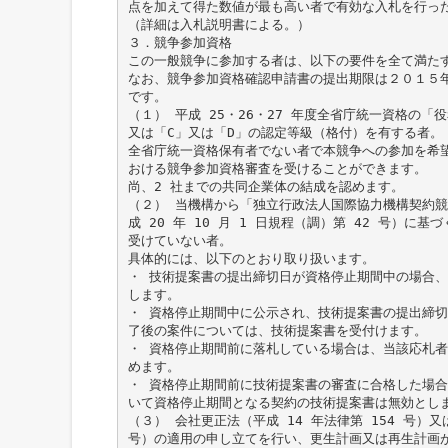
点を加えて得た数値が最も高い者で有効な入札を行っ
（詳細は入札説明書による。）
３．競争参加資格
この一般競争に参加する者は、以下の要件を全て満た
なお、競争参加資格確認申請書の提出期限は２０１５
です。
（１） 平成 25・26・27 年度全省庁統一資格の「
又は「C」又は「D」の認定等級（格付）を有する者。
全省庁統一資格保有者でない者で本競争への参加を希
おける競争参加資格審査を受けることができます。
尚、2 社までの共同企業体の結成を認めます。
（２） 当機構から「独立行政法人国際協力機構契約
成 20 年 10 月 1 日規程（調）第 42 号）に
受けていない者。
具体的には、以下のとおり取り扱います。
・ 技術提案書の提出締切日が資格停止期間中の場合
します。
・ 資格停止期間中に公示され、技術提案書の提出締
了後の案件については、技術提案書を受付けます。
・ 資格停止期間前に落札している場合は、当該応札
めます。
・ 資格停止期間前に技術提案書の審査に合格した場
いて資格停止期間となる契約の技術提案書は無効とし
（３） 会社更正法（平成 14 年法律第 154 号）又
号）の適用の申し立てを行い、更生計画又は再生計画