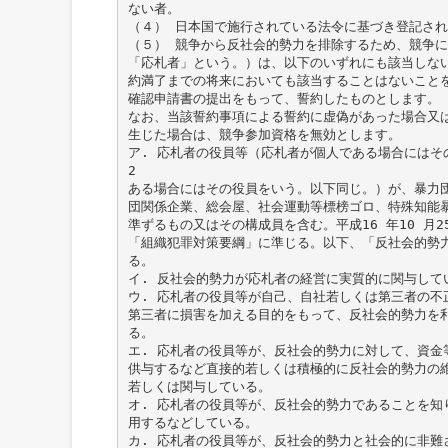
ない者。
（４） 日本国で施行されている法令に基づき登記さ
（５） 競争から反社会的勢力を排除するため、競争
「応札者」という。）は、以下のいずれにも該当しな
約満了までの将来においても該当することはないこと
確認申請書の提出をもって、誓約したものとします。
なお、当該誓約事項による誓約に虚偽があった場合又
生じた場合は、競争参加資格を無効とします。
ア. 応札者の役員等（応札者が個人である場合にはそ
2
ある場合にはその役員をいう。以下同じ。）が、暴力
団関係企業、総会屋、社会運動等標榜ゴロ、特殊知能
準ずるもの又はその構成員を含む。平成16 年10 月2
「組織犯罪対策要綱」に準じる。以下、「反社会的勢
る。
イ. 反社会的勢力が応札者の経営に実質的に関与して
ウ. 応札者の役員等が自己、自社若しくは第三者の不
第三者に損害を加える目的をもって、反社会的勢力を
る。
エ. 応札者の役員等が、反社会的勢力に対して、資金
供与するなど直接的若しくは積極的に反社会的勢力の
若しくは関与している。
オ. 応札者の役員等が、反社会的勢力であることを知
用するなどしている。
カ. 応札者の役員等が、反社会的勢力と社会的に非難