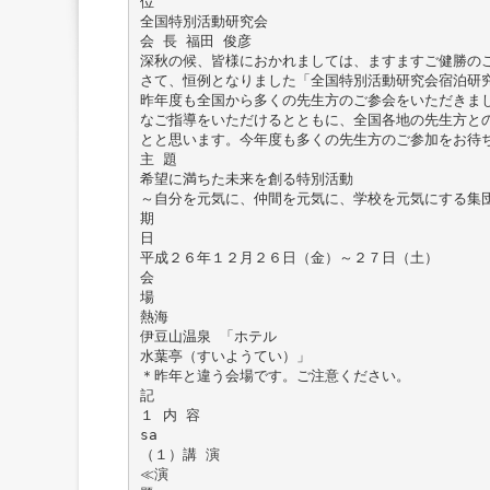
位
全国特別活動研究会
会 長 福田 俊彦
深秋の候、皆様におかれましては、ますますご健勝の
さて、恒例となりました「全国特別活動研究会宿泊研
昨年度も全国から多くの先生方のご参会をいただきま
なご指導をいただけるとともに、全国各地の先生方と
とと思います。今年度も多くの先生方のご参加をお待
主 題
希望に満ちた未来を創る特別活動
～自分を元気に、仲間を元気に、学校を元気にする集
期
日
平成２６年１２月２６日（金）～２７日（土）
会
場
熱海
伊豆山温泉 「ホテル
水葉亭（すいようてい）」
＊昨年と違う会場です。ご注意ください。
記
１ 内 容
sa
（１）講 演
≪演