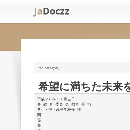
Ja
Doczz
No category
希望に満ちた未来を創
平成２６年１１月吉日
各 教 育 委員 会 教育 長 様
各小・中・高等学校長 様
関
係
各