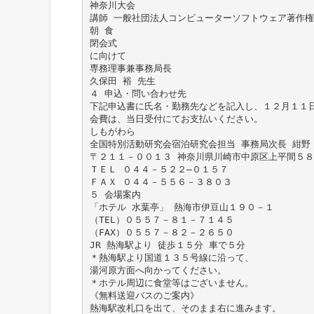
神奈川大会
講師 一般社団法人コンピューターソフトウェア著作権
朝 食
閉会式
に向けて
専務理事兼事務局長
久保田 裕 先生
４ 申込・問い合わせ先
下記申込書に氏名・勤務先などを記入し、１２月１１
会費は、当日受付にてお支払いください。
しもがわら
全国特別活動研究会宿泊研究会担当 事務局次長 紺野
〒２１１－００１３ 神奈川県川崎市中原区上平間５８
ＴＥＬ ０４４－５２２―０１５７
ＦＡＸ ０４４－５５６－３８０３
５ 会場案内
「ホテル 水葉亭」 熱海市伊豆山１９０－１
（TEL）０５５７－８１－７１４５
（FAX）０５５７－８２－２６５０
JR 熱海駅より 徒歩１５分 車で５分
＊熱海駅より国道１３５号線に沿って、
湯河原方面へ向かってください。
＊ホテル周辺に食堂等はございません。
《無料送迎バスのご案内》
熱海駅改札口を出て、そのまま右に進みます。