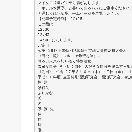
マイクロ送迎バス乗り場があります。
「ホテル水葉亭」と書いてあるバスにご乗車ください
＊詳しくは水葉亭ホームページをご覧ください。
【発車予定時刻】 12:15
この後は
12:30
12:45
14:00 になります。
ご案内
≪第 5９回全国特別活動研究協議大会神奈川大会≫
《研究主題》 ～今こそ希望を胸に～
明るい未来を切り拓く特別活動
素敵な自分 きらめく自分 大好きな自分を発見する集
《期日》 平成 2７年８月６日（木）・７日（金） 
平成２６年度 全国特別活動研究会「宿泊研究会」参
性 別
勤務先
ふりがな
氏
名
勤 務 先
住
自
所
宅