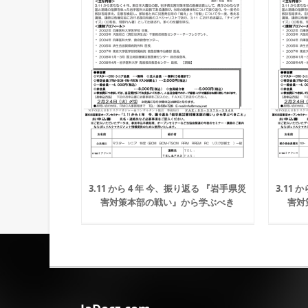
3.11 から 4 年 今、振り返る 『岩手県災
3.11
害対策本部の戦い』から学ぶべき
害対