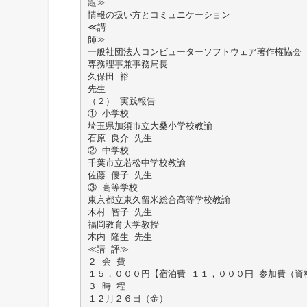
題≫
情報の扱い方とコミュニケーション
≪講
師≫
一般社団法人コンピューターソフトウェア著作権協会
専務理事兼事務局長
久保田 裕
先生
（２） 実践報告
① 小学校
埼玉県加須市立大桑小学校教諭
石原 良介 先生
② 中学校
千葉市立若松中学校教諭
佐藤 優子 先生
③ 高等学校
東京都立東久留米総合高等学校教諭
木村 智子 先生
福岡教育大学教授
木内 隆生 先生
≪講 評≫
２ 会 費
１５，０００円【宿泊費 １１，０００円 参加費（資
３ 時 程
１２月２６日（金）