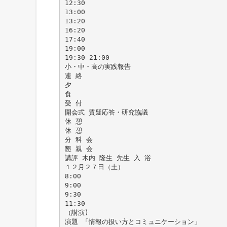
12:30
13:00
13:20
16:20
17:40
19:00
19:30 21:00
小・中・高の実践報告
連 絡
夕
食
受 付
開会式 質疑応答・研究協議
休 憩
休 憩
分 科 会
懇 親 会
講評 木内 隆生 先生 入 浴
１２月２７日（土）
8:00
9:00
9:30
11:30
（講演)
演題 「情報の扱い方とコミュニケーション」