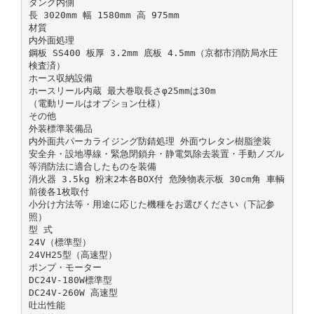
タンク内側
長 3020mm 幅 1580mm 高 975mm
材質
内外面処理
鋼板 SS400 板厚 3.2mm 底板 4.5mm（京都市消防局水圧
検査済）
ホース収納設備
ホースリール内蔵 最大巻取長さφ25mmは30m
（電動リールはオプション仕様）
その他
外装標準装備品
内外面共パーカライジング防錆処理 外面ウレタン樹脂塗装
安全弁・設地導線・緊急閉鎖弁・静電気除去装置・手動ノズル
等消防法に適合したものを装備
消火器 3.5kg 粉末2本各BOX付 危険物表示板 30cm角 車輌
前後各1枚取付
小分け方法等・用途に応じた機種をお選びください（下記参
照）
型 式
24V（標準型）
24VH25型（高速型）
ポンプ・モーター
DC24V-180W標準型
DC24V-260W 高速型
吐出性能