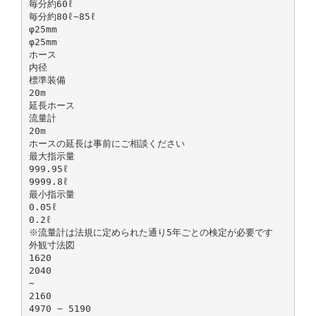
毎分約60ℓ
毎分約80ℓ∼85ℓ
φ25mm
φ25mm
ホース
内径
標準装備
20m
延長ホース
流量計
20m
ホースの延長は事前にご相談ください
最大指示量
999.95ℓ
9999.8ℓ
最小指示量
0.05ℓ
0.2ℓ
※流量計は法規に定められた通り5年ごとの検定が必要です
外観寸法図
1620
2040
∼
2160
4970 ∼ 5190