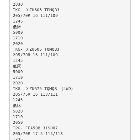
2030
TKG- ＸZU605 TPMQB3
205/70R 16 111/109
1245
低床
5000
1710
2020
TKG- ＸZU605 TQMQB3
205/70R 16 111/109
1245
低床
5000
1710
2020
TKG- ＸZU675 TQMQB （4WD）
205/75R 16 113/111
1245
低床
5020
1710
2050
TPG- FEA50B 31SU07
205/70R 17.5 115/113
1235