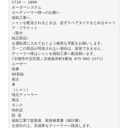
1710 ∼ 1890
オーダーシステム
カーディーラー様へのお願い
福知工業へ、
シャシを配送されるときは、必ずスペアタイヤをとめるキャリ
ア・ブラケット
（取付
純正部品）
を運転席に入れておくよう確実な手配をお願いします。
万一この部品が同送されない場合は、架装できません。
ディーラー様はシャシを福知工業へ配送願います。
(京都市中京区西ノ京南壷井町8番地 075･802･2371)
ユーザー
陸事
88登録
発注
車
（シャシ）
地元ディーラー
発注
タンク
特約店
陸 送
福知工業で架装後、新規検査書（検討書）
を添付の上、完成車をディーラーへ陸送します。