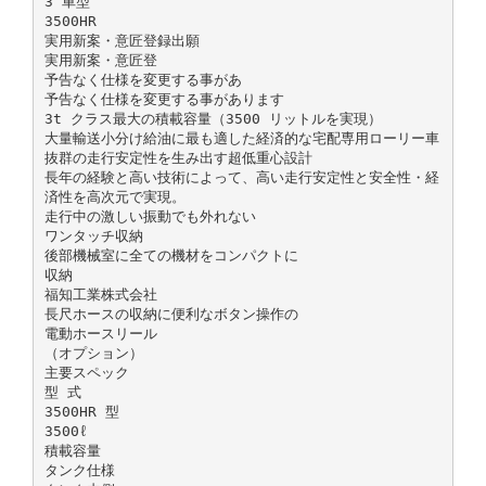
3 車型
3500HR
実用新案・意匠登録出願
実用新案・意匠登
予告なく仕様を変更する事があ
予告なく仕様を変更する事があります
3t クラス最大の積載容量（3500 リットルを実現）
大量輸送小分け給油に最も適した経済的な宅配専用ローリー車
抜群の走行安定性を生み出す超低重心設計
長年の経験と高い技術によって、高い走行安定性と安全性・経
済性を高次元で実現。
走行中の激しい振動でも外れない
ワンタッチ収納
後部機械室に全ての機材をコンパクトに
収納
福知工業株式会社
長尺ホースの収納に便利なボタン操作の
電動ホースリール
（オプション）
主要スペック
型 式
3500HR 型
3500ℓ
積載容量
タンク仕様