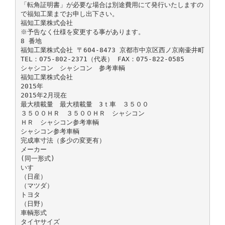
「転角証明書」が必要な場合は別途費用にて発行いたしますの
で福知工業までお申し出下さい。
福知工業株式会社
※予告なく仕様を変更する事があります。
8 番地
福知工業株式会社 〒604-8473 京都市中京区西ノ京南壷井町
TEL：075-802-2371（代表） FAX：075-822-0585
シャシコン シャシコン 参考車輌
福知工業株式会社
2015年
2015年2月現在
最大積載量 最大積載量 3ｔ車 ３５００
３５００ＨＲ ３５００ＨＲ シャシコン
ＨＲ シャシコン参考車輌
シャシコン参考車輌
完成車寸法（多少の変更有）
メーカー
(同一形式)
いすゞ
（日産）
（マツダ）
トヨタ
（日野）
車輌形式
タイヤサイズ