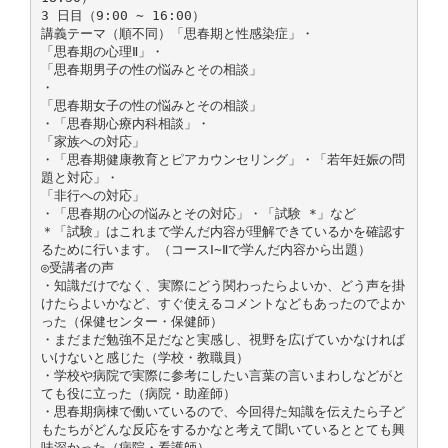
3 日目（9:00 ∼ 16:00）
講義テーマ（順不同）「思春期と性感染症」・
「思春期の心理Ⅱ」・
「思春期男子の性の悩みとその相談」
・
「思春期女子の性の悩みとその相談」
・「思春期心療内科相談」・
「家族への対応」
・「思春期健康教育とピアカウンセリング」・「若年妊娠の問
題と対応」・
「非行への対応」
・「思春期の心の悩みとその対応」・「試験 *」など
＊「試験」はこれまで学んだ内容が理解できているかを確認す
るために行います。（コースⅠ∼Ⅱで学んだ内容から出題）
◎受講者の声
・知識だけでなく、実際にどう関わったらよいか、どう声を掛
けたらよいかなど、すぐ使えるコメントなどもあったのでよか
った（保健センター・保健師）
・まだまだ勉強不足だなと実感し、視野を広げていかなければ
いけないと感じた（学校・教職員）
・学校や病院で実際に参考にしたい言葉の言いまわしなどがと
ても役に立った（病院・助産師）
・思春期病棟で働いているので、今回得た知識を伝えたら子ど
もたちがどんな反応をするかなと考えて聞いているととても興
味深かった（病院・看護師）