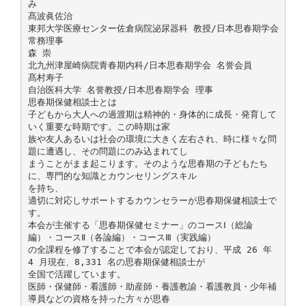
み
髙波眞佐治
東邦大学医療センター佐倉病院泌尿器科 教授/日本思春期学会
常務理事
森 崇
北九州津屋崎病院青春期内科/日本思春期学会 名誉会員
髙村寿子
自治医科大学 名誉教授/日本思春期学会 理事
思春期保健相談士とは
子どもから大人への過渡期は精神的・身体的に成長・発育して
いく重要な時期です。この時期は家
族や友人あるいは社会の環境に大きく左右され、時に様々な問
題に遭遇し、その問題にのみ込まれてし
まうことがまま起こります。そのような思春期の子どもたち
に、専門的な知識とカウンセリングスキル
を持ち、
適切に対応しサポートするカウンセラーが思春期保健相談士で
す。
本会が主催する「思春期保健セミナー」のコースⅠ（総論
編）・コースⅡ（各論編）・コースⅢ（実践編）
の全課程を修了することで本会が認定しており、平成 26 年
4 月現在、8,331 名の思春期保健相談士が
全国で活躍しています。
医師・保健師・看護師・助産師・養護教諭・看護教員・少年補
導員などの資格を持った方々が思春