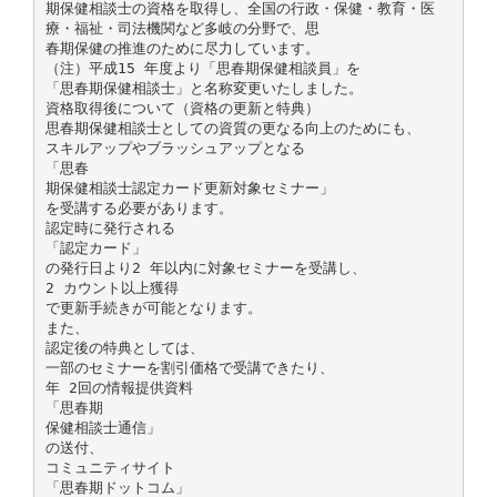
期保健相談士の資格を取得し、全国の行政・保健・教育・医
療・福祉・司法機関など多岐の分野で、思
春期保健の推進のために尽力しています。
（注）平成15 年度より「思春期保健相談員」を
「思春期保健相談士」と名称変更いたしました。
資格取得後について（資格の更新と特典）
思春期保健相談士としての資質の更なる向上のためにも、
スキルアップやブラッシュアップとなる
「思春
期保健相談士認定カード更新対象セミナー」
を受講する必要があります。
認定時に発行される
「認定カード」
の発行日より2 年以内に対象セミナーを受講し、
2 カウント以上獲得
で更新手続きが可能となります。
また、
認定後の特典としては、
一部のセミナーを割引価格で受講できたり、
年 2回の情報提供資料
「思春期
保健相談士通信」
の送付、
コミュニティサイト
「思春期ドットコム」