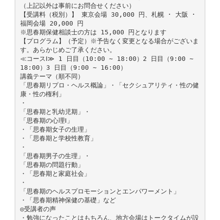
（上記以外は事前にお問合せください）
【受講料（税別）】 東京会場 30,000 円、札幌 ･ 大阪 ･
福岡会場 20,000 円
※思春期保健相談士の方は 15,000 円となります
【プログラム】（予定）※予告なく変更となる場合がございま
す。あらかじめご了承ください。
≪コースⅠ≫ 1 日目（10:00 ∼ 18:00）2 日目（9:00 ∼
18:00）3 日目（9:00 ∼ 16:00）
講義テーマ（順不同）
「思春期リプロ・ヘルス概論」・「セクシュアリティ・性の健
康・性の権利」
・
「思春期と乳幼児期」・
「思春期の心理Ⅰ」
・「思春期女子の生理」
・「思春期と学校性教育」
・
「思春期男子の生理」・
「思春期の問題行動」
・「思春期と家庭社会」
・
「思春期のヘルスプロモーションとエンパワーメント」
・「思春期精神保健の基礎」など
◎受講者の声
・勉強になったことはもちろん、地方会場はトークタイムが設