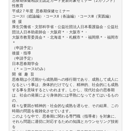
思春期保健相談士認定カード更新対象セミナー（2カウント）
性教育
平成2７年度 思春期保健セミナー
コースⅠ（総論編）･コースⅡ（各論編）･コースⅢ（実践編）
後 援
厚生労働省・文部科学省・公益社団法人日本看護協会・公益社
団法人日本助産師会・大阪府＊・大阪市＊・
大阪市教育委員会＊・北海道＊・札幌市＊・福岡県＊・福岡市
＊
（申請予定）
後援・指導
（申請予定）
日本思春期学会
（＊＝コースⅠのみ）
開 催 趣 旨
思春期は小児期から成熟期への移行期であり、成熟して成人に
なるという事は、身体的だけでなく、精神的、社会的にも成熟
する事を意味するといわれます。しかし、現代社会の思春期
は、社会の発展により身体的には早熟になってきてはいるもの
の、
様々な要因が精神的・社会的な成熟を遅らせ、その結果、この
時期の問題を複雑化させています。
このような中で、思春期に関わる専門職（指導者）を対象に、
それら問題に適切に対応するための知識とカウンセリング技術
を