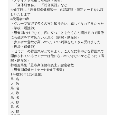
「メディアを活用した相談・実習」
・「全体研修会」・「総合実習」など
※修了時に「思春期保健相談士」の認定証・認定カードをお渡
しいたします
◎受講者の声
・グループ実習で多くの方と知り合い、親しくなれて良かった
（学校・看護師）
・思春期だけでなく、役に立つことをたくさん聞けるので同僚
にも受講をすすめたいと思う（病院・助産師）
・参加者の意欲が高いので、いい刺激をたくさん受けました
（役場・保健師）
・セミナーの雰囲気がとてもよく、こんなに和やかな雰囲気で
開催されているセミナーは他にないのではないかと思った（病
院・助産師）
都道府県別「思春期保健相談士」認定者数
（思春期保健セミナーⅠ∼Ⅲ修了者数）
(平成26年12月現在)
県 名
人 数
県 名
人 数
県 名
人 数
県 名
人 数