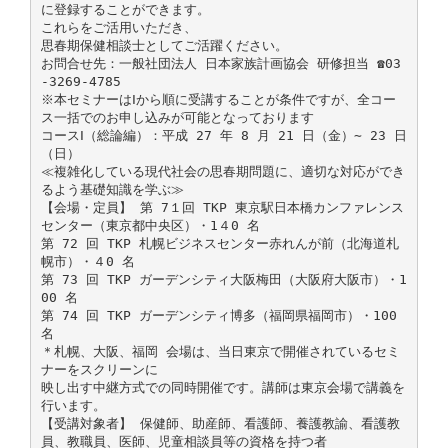
に登録することができます。
これらをご活用いただき、
思春期保健相談士としてご活躍ください。
お問合せ先：一般社団法人 日本家族計画協会 研修担当 ☎03
-3269-4785
※本セミナーはⅠから順に受講することが条件ですが、全コー
ス一括でのお申し込みが可能となっております
コースⅠ（総論編）：平成 27 年 8 月 21 日（金）∼ 23 日
（日）
≪複雑化している現代社会の思春期問題に、適切な対応ができ
るよう基礎知識を学ぶ≫
【会場・定員】 第 7１回 TKP 東京駅日本橋カンファレンス
センター（東京都中央区）・1４0 名
第 72 回 TKP 札幌ビジネスセンター赤れんが前（北海道札
幌市）・４0 名
第 73 回 TKP ガーデンシティ大阪梅田（大阪府大阪市）・1
00 名
第 74 回 TKP ガーデンシティ博多（福岡県福岡市）・100
名
＊札幌、大阪、福岡 会場は、当日東京で開催されているセミ
ナーをスクリーンに
映し出す中継方式での同時開催です。講師は東京会場で講義を
行います。
【受講対象者】 保健師、助産師、看護師、養護教諭、看護教
員、教職員、医師、児童相談員等の資格を持つ者