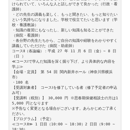
けられていて、いろんな人と話しができて良かった（行政・看
護師）
・どの先生の講義も楽しく、もっと聞きたい、もっと知りたい
という気持ちになりました。学校で役立てたいと思います（学
校・養護教諭）
・知識の復習にもなったし、新しい知識も知ることができた
（病院・看護師）
・各分野の先生たちから、ご自分の知識や経験をわかりやすく
講義していただけた（病院・助産師）
コースⅡ（各論編）：平成 27 年 11 月 6 日（金）∼ 8 日
（日 ）
≪コースⅠで学んだ知識を深く掘り下げ、より具体的な内容を
学ぶ≫
【会場・定員】 第 54 回 関内新井ホール（神奈川県横浜
市）
・180 名
【受講対象者】 コースⅠを修了している者（修了予定者の申込
み可）
【受講料（税別）】 30,000 円 ※思春期保健相談士の方は1
5,000 円となります
※予告なく変更となる場合がございます。あらかじめご了承く
ださい。
【プログラム】（予定）
≪コースⅡ≫ 1 日目（10:00 ∼ 18:30）2 日目（9:00 ∼
18:30）