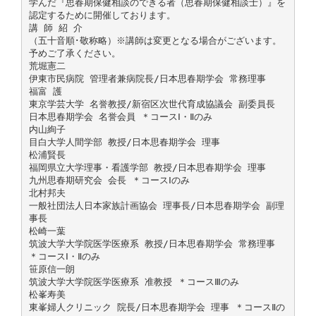
学んだ『思春期保健相談のできる者（思春期保健相談士）』を
認定するために開催しております。
講 師 紹 介
（五十音順･敬称略）※講師は変更となる場合がございます。
予めご了承ください。
荒堀憲二
伊東市民病院 管理者兼病院長/日本思春期学会 常務理事
福富 護
東京学芸大学 名誉教授/新宿区次世代育成協議会 副委員長
日本思春期学会 名誉会員 ＊コースⅠ・Ⅱのみ
内山絢子
目白大学人間学部 教授/日本思春期学会 理事
松浦賢長
福岡県立大学理事・看護学部 教授/日本思春期学会 理事
九州思春期研究会 会長 ＊コースⅠのみ
北村邦夫
一般社団法人日本家族計画協会 理事長/日本思春期学会 副理
事長
松崎一葉
筑波大学大学院医学医療系 教授/日本思春期学会 常務理事
＊コースⅠ・Ⅱのみ
笹原信一朗
筑波大学大学院医学医療系 准教授 ＊コースⅢのみ
松峯寿美
東峯婦人クリニック 院長/日本思春期学会 理事 ＊コースⅡの