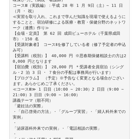
コースⅢ（実践編）：平成 28 年 1 月 9日（土）∼ 11 日
（月 ･ 祝）
≪実習を取り入れ、これまで学んだ知識を現場で使えるように
することと、宿泊研修による医療・教育・保健分野のネットワ
ーク（連携）作り≫
【会場・定員】 第 62 回 成田ビューホテル（千葉県成田
市）・150 名
【受講対象者】 コースⅡを修了している者（修了予定者の申込
み可）
【受講料（税別）】 40,000 円 ※思春期保健相談士の方は2
0,000 円となります
【宿泊費（税別）】 28,000 円 ＊受講者全員宿泊（シング
ル・2 泊 3 日 ･ ７食分の手配は事務局が行います）
【プログラム】 （予定）※予告なく変更となる場合がござい
ます。あらかじめご了承ください。
≪コースⅢ≫ 1 日目（10:00 ∼ 20:30）2 日目（9:00 ∼
21:00）3 日目（9:00 ∼ 16:00）
講義テーマ（順不同）
「避妊法の実際」
・「自己啓発の方法」・「グループ実習」・「婦人科外来での
実例」
・
「泌尿器科外来での実例」・「電話相談の実際」
・