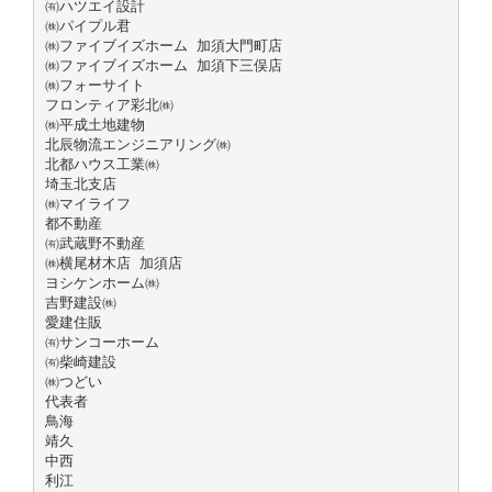
㈲ハツエイ設計
㈱パイプル君
㈱ファイブイズホーム 加須大門町店
㈱ファイブイズホーム 加須下三俣店
㈱フォーサイト
フロンティア彩北㈱
㈱平成土地建物
北辰物流エンジニアリング㈱
北都ハウス工業㈱
埼玉北支店
㈱マイライフ
都不動産
㈲武蔵野不動産
㈱横尾材木店 加須店
ヨシケンホーム㈱
吉野建設㈱
愛建住販
㈲サンコーホーム
㈲柴崎建設
㈱つどい
代表者
鳥海
靖久
中西
利江