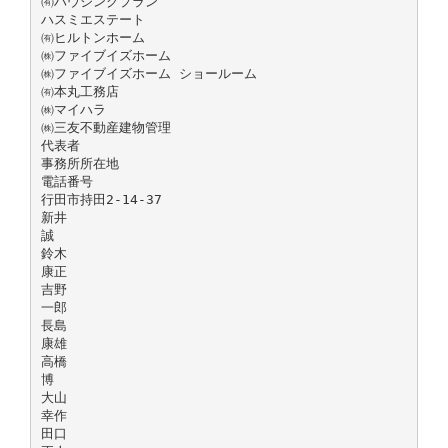
㈲ハウジングプラン
ハスミエステート
㈲ヒルトンホーム
㈱ファイブイズホーム
㈱ファイブイズホーム ショールーム
㈲本丸工務店
㈱マイハラ
㈱三友不動産建物管理
代表者
事務所所在地
電話番号
行田市持田2-14-37
新井
誠
鈴木
康正
吉野
一郎
長島
康雄
高橋
博
大山
幸作
田口