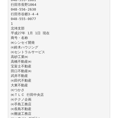
行田市長野1064
048-556-2630
行田市谷郷3-4-4
048-555-0077
1
北埼支部
平成27年 1月 1日 現在
商号・名称
㈱シンセイ開発
㈲鈴木ハウジング
㈲セントラルサービス
高砂工業㈱
高橋不動産㈱
宝富士不動産
田口不動産㈱
武井不動産
㈲田代不動産
大東不動産
㈲つかさ
㈱ＴＬＣ 行田中央店
㈲テクノ企画
㈲手島工務店
㈲長島不動産
㈲難波工務店