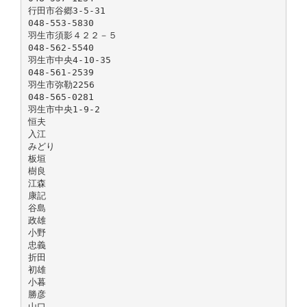
行田市谷郷3-5-31
048-553-5830
羽生市須影４２２－５
048-562-5540
羽生市中央4-10-35
048-561-2539
羽生市弥勒2256
048-565-0281
羽生市中央1-9-2
恒夫
入江
みどり
板垣
樹良
江森
康記
谷島
政雄
小野
忠義
折田
初雄
小暮
勝彦
山口