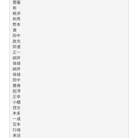
齋藤
裕
根岸
和男
野本
廣
田中
政光
田邊
正一
細井
保雄
細井
保雄
田中
雅偉
舘澤
正幸
小櫃
啓次
本多
一成
宮本
行雄
来須