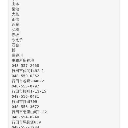
山本
榮治
大島
正信
近藤
弘樹
赤坂
やえ子
石合
博
長谷川
事務所所在地
048-557-2468
行田市佐間1492-1
048-559-0362
行田市谷郷2048-2
048-555-0797
行田市桜町1-13-15
048-556-0431
行田市持田709
048-556-3672
行田市壱里山町1-32
048-554-8240
行田市馬見塚639
048-557-1234