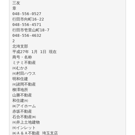
三友
章
048-556-0527
行田市向町16-22
048-556-4571
行田市壱里山町18-7
048-556-4632
2
北埼支部
平成27年 1月 1日 現在
商号・名称
ミナミ不動産
㈲むかさ
㈲村田ハウス
明和住建
㈲諸岡不動産
柳澤地所
山勝不動産
和住建㈲
㈱アイホーム
赤坂不動産
石合不動産㈱
㈲井上土地建物
㈲インレット
㈱Ａ＆Ａ不動産 埼玉支店