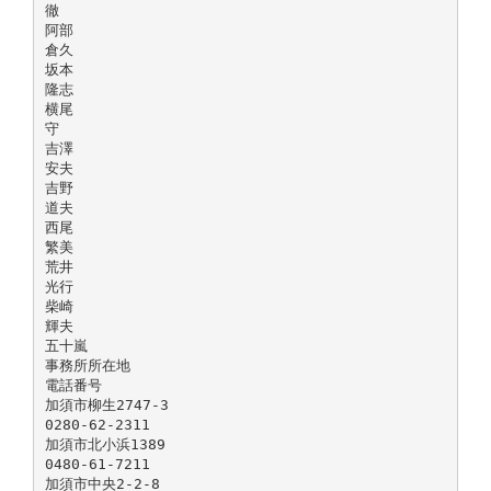
徹
阿部
倉久
坂本
隆志
横尾
守
吉澤
安夫
吉野
道夫
西尾
繁美
荒井
光行
柴崎
輝夫
五十嵐
事務所所在地
電話番号
加須市柳生2747-3
0280-62-2311
加須市北小浜1389
0480-61-7211
加須市中央2-2-8