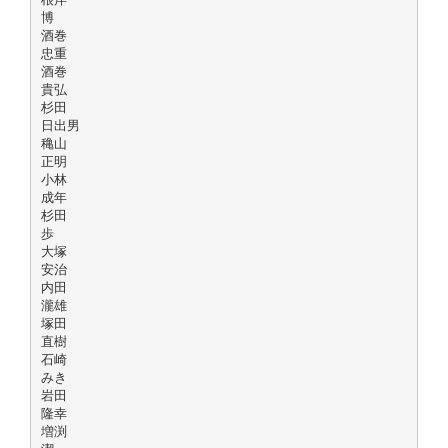
博
酒巻
忠重
酒巻
貴弘
杉田
日出男
穐山
正明
小林
成年
杉田
歩
大塚
安治
内田
瀧雄
塚田
直樹
石崎
みき
岩田
隆幸
増渕