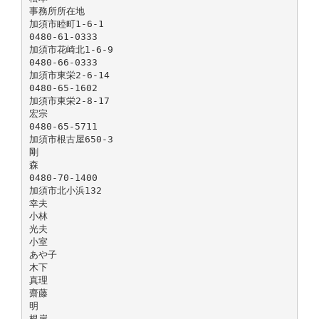
事務所所在地
加須市睦町1-6-1
0480-61-0333
加須市花崎北1-6-9
0480-66-0333
加須市東栄2-6-14
0480-65-1602
加須市東栄2-8-17
宏宗
0480-65-5711
加須市根古屋650-3
剛
森
0480-70-1400
加須市北小浜132
幸夫
小林
光夫
小室
あや子
木下
真理
齋藤
明
根岸