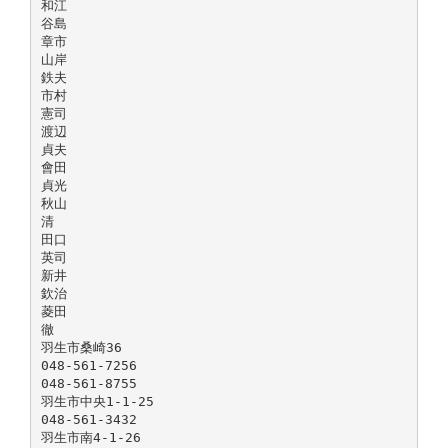
和江
谷島
章市
山岸
鉄夫
市村
憲司
渡辺
貞夫
會田
貞光
秋山
清
田口
英司
新井
欽治
菱田
徹
羽生市桑崎36
048-561-7256
048-561-8755
羽生市中央1-1-25
048-561-3432
羽生市南4-1-26