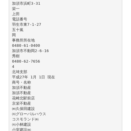
加須市浜町3-31
栄一
上田
電話番号
羽生市東7-1-27
五十嵐
岡
事務所所在地
0480-61-0400
加須市不動岡2-6-16
秀樹
0480-62-7656
4
北埼支部
平成27年 1月 1日 現在
商号・名称
加須不動産
加須不動産
花崎北駅前店
京栄不動産
㈱久保田建設
㈲グローバルハウス
コスモランド㈱
㈲小林建設
小室建設㈱