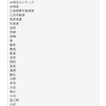
㈱埼玉ロジテック
㈱埼友
三栄商事不動産部
三共不動産
島田美建
代表者
吉田
利雄
高橋
泰
碓井
勝也
梶原
浩司
関田
直美
風間
敏弘
大野
年司
大谷
伸介
小川
貢三郎
小沢