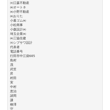
㈲江森不動産
㈱オートネ
㈱小野不動産
㈱おりた
小暮ゴム㈱
小松商事
小森設計㈱
埼玉企業㈱
㈱三協住建
㈲シブサワ設計
代表者
電話番号
行田市中江袋605
島村
茂
武笠
昇
村田
実
中村
恵治
諸岡
謙
柳澤
守