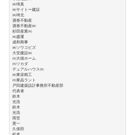
㈱埼真
㈱サイトー建設
㈱埼北
酒巻不動産
酒巻不動産㈱
杉田産業㈲
㈱盛運
成和商事
㈱ソウコビズ
大安建設㈱
㈲大雄ホーム
㈲ツカダ
デュアルハウス㈲
㈱東栄精工
㈲東晶ラント
戸田建築設計事務所不動産部
代表者
鈴木
光浩
鈴木
光浩
雨笠
憲一
久保田
松本