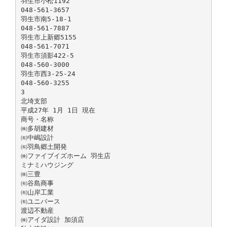
羽生市小松1192
048-561-3657
羽生市南5-18-1
048-561-7887
羽生市上新郷5155
048-561-7071
羽生市須影422-5
048-560-3000
羽生市西3-25-24
048-560-3255
3
北埼支部
平成27年 1月 1日 現在
商号・名称
㈱多胡建材
㈲中嶋設計
㈲羽鳥郷土開発
㈱ファイブイズホーム 羽生店
ミナミハウジング
㈱三豊
㈲谷島商事
㈲山岸工業
㈲ユニバース
渡辺不動産
㈱アイダ設計 加須店