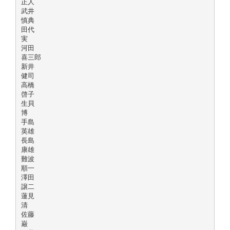
正人
武井
慎典
田代
実
河田
喜三郎
新井
健司
高橋
啓子
生貝
博
手島
英雄
長島
康雄
難波
順一
澤田
譲二
蓮見
清
佐藤
巌