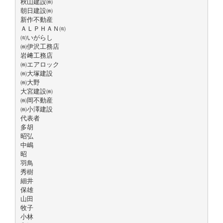
秋山建設㈱
朝日建設㈱
新作不動産
ＡＬＰＨＡＮ㈲
㈲いがらし
㈱伊沢工務店
岩﨑工務店
㈱エアロック
㈱大塚建設
㈱大野
大宮建設㈱
㈱岡不動産
㈱小澤建設
代表者
多胡
昭弘
中嶋
昭
羽鳥
秀樹
細井
保雄
山田
牧子
小林