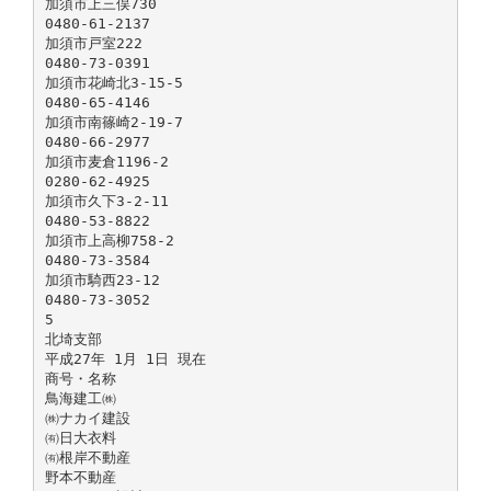
加須市上三俣730
0480-61-2137
加須市戸室222
0480-73-0391
加須市花崎北3-15-5
0480-65-4146
加須市南篠崎2-19-7
0480-66-2977
加須市麦倉1196-2
0280-62-4925
加須市久下3-2-11
0480-53-8822
加須市上高柳758-2
0480-73-3584
加須市騎西23-12
0480-73-3052
5
北埼支部
平成27年 1月 1日 現在
商号・名称
鳥海建工㈱
㈱ナカイ建設
㈲日大衣料
㈲根岸不動産
野本不動産