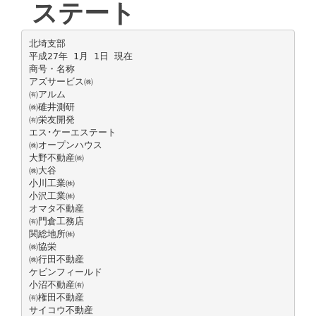
ステート
北埼支部
平成27年 1月 1日 現在
商号・名称
アズサービス㈱
㈲アルム
㈱碓井測研
㈲栄友開発
エス･ケーエステート
㈱オープンハウス
大野不動産㈱
㈱大谷
小川工業㈱
小沢工業㈱
オマタ不動産
㈲門倉工務店
関総地所㈱
㈱協栄
㈱行田不動産
ケビンフィールド
小沼不動産㈲
㈲権田不動産
サイコウ不動産