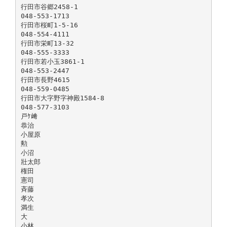
行田市谷郷2458-1
048-553-1713
行田市桜町1-5-16
048-554-4111
行田市栄町13-32
048-555-3333
行田市若小玉3861-1
048-553-2447
行田市長野4615
048-559-0485
行田市大字野字神殿1584-8
048-577-3103
戸ｹ﨑
恭治
小屋原
勲
小沼
壯太郎
権田
憲司
斉藤
孝次
満生
大
小林