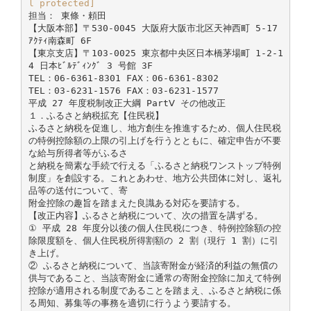
l protected]
担当： 東條・頼田
【大阪本部】〒530-0045 大阪府大阪市北区天神西町 5-17
ｱｸﾃｨ南森町 6F
【東京支店】〒103-0025 東京都中央区日本橋茅場町 1-2-1
4 日本ﾋﾞﾙﾃﾞｨﾝｸﾞ 3 号館 3F
TEL：06-6361-8301 FAX：06-6361-8302
TEL：03-6231-1576 FAX：03-6231-1577
平成 27 年度税制改正大綱 PartⅤ その他改正
１．ふるさと納税拡充【住民税】
ふるさと納税を促進し、地方創生を推進するため、個人住民税
の特例控除額の上限の引上げを行うとともに、確定申告が不要
な給与所得者等がふるさ
と納税を簡素な手続で行える「ふるさと納税ワンストップ特例
制度」を創設する。これとあわせ、地方公共団体に対し、返礼
品等の送付について、寄
附金控除の趣旨を踏まえた良識ある対応を要請する。
【改正内容】ふるさと納税について、次の措置を講ずる。
① 平成 28 年度分以後の個人住民税につき、特例控除額の控
除限度額を、個人住民税所得割額の 2 割（現行 1 割）に引
き上げ。
② ふるさと納税について、当該寄附金が経済的利益の無償の
供与であること、当該寄附金に通常の寄附金控除に加えて特例
控除が適用される制度であることを踏まえ、ふるさと納税に係
る周知、募集等の事務を適切に行うよう要請する。