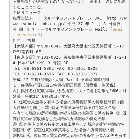
る事務負担が過重なものとならないよう、運用上、適切に配慮
することとする。
ＴＭＢニュース
税理士法人 トータルマネジメントブレーン URL: http://w
ww.tsubota-tmb.co.jp/ 平成 27 年 1 月 8 日発行
有 限 会 社トータルマネジメントブレーン Mail:
[emai
l protected]
担当： 吉川
【大阪本部】〒530-0045 大阪府大阪市北区天神西町 5-17
ｱｸﾃｨ南森町 6F
【東京支店】〒103-0025 東京都中央区日本橋茅場町 1-2-1
4 日本ﾋﾞﾙﾃﾞｨﾝｸﾞ 3 号館 3F
TEL：06-6361-8301 FAX：06-6361-8302
TEL：03-6231-1576 FAX：03-6231-1577
平成 27 年度税制改正大綱 PartⅢ 不動産関連税制
１．住宅取得等に係る特例措置延長案【所得税・住民税】
次に掲げる住宅取得等に係る措置について適用期限を1年6ヶ月
延長し平成31年6月30日とする。
① 住宅借入金等を有する場合の所得税額等の特別控除額（個
人住民税も同じ）② 特定の増改築等に係る住宅借入金等
を有する場合の所得税額の特別控除の控除額に係る特例 ③ 既
存住宅の耐震改修をした場合の所得税額の特別控除
④ 既存住宅に係る特定の改修工事をした場合の所得税額の特
別控除 ⑤ 認定住宅の新築等をした場合の所得税額の特
別控除 ⑥ 東日本大震災の被災者等に係る住宅借入金等を有す