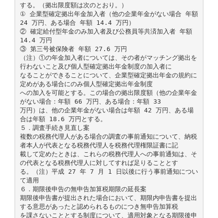
する。（拠出限度額は次のとおり。）
① 企業型確定拠出年金加入者（他の企業年金がない場合 年額
24 万円、ある場合 年額 14.4 万円）
② 確定給付型年金のみ加入者及び公務員等共済加入者 年額
14.4 万円
③ 第三号被保険者 年額 27.6 万円
（注）①の年金加入者については、その者がマッチング拠出を
行わないこと及び個人型確定拠出年金制度の加入者に
なることができることについて、企業型確定拠出年金の規約に
定めがある場合にのみ個人型確定拠出年金制度
への加入を可能とする。この場合の拠出限度額（他の企業年金
がない場合：年額 66 万円、ある場合：年額 33
万円）は、他の企業年金がない場合は年額 42 万円、ある場
合は年額 18.6 万円とする。
５．調査手続き見直し案
複数の税務代理人がある場合の調査の事前通知について、納税
者本人が代表となる税務代理人を税務代理権限証書に記
載して定めたときは、これらの税務代理人への事前通知は、そ
の代表となる税務代理人に対してすれば足りることとす
る。（注）平成 27 年 7 月 1 日以後に行う事前通知につい
て適用
６．期限後申告の無申告加算税期限の延長案
期限後申告書が提出された場合において、期限内申告書を提出
する意思があったと認められるものにつき無申告加算税
を課さないこととする制度について、適用対象となる期限後申