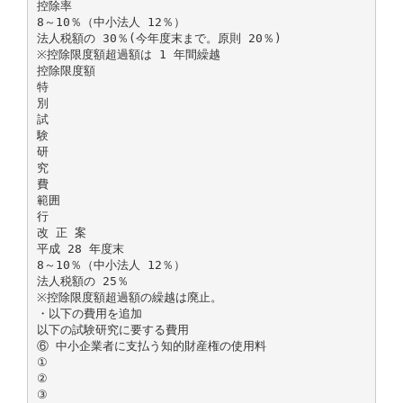
控除率
8～10％（中小法人 12％）
法人税額の 30％(今年度末まで。原則 20％)
※控除限度額超過額は 1 年間繰越
控除限度額
特
別
試
験
研
究
費
範囲
行
改 正 案
平成 28 年度末
8～10％（中小法人 12％）
法人税額の 25％
※控除限度額超過額の繰越は廃止。
・以下の費用を追加
以下の試験研究に要する費用
⑥ 中小企業者に支払う知的財産権の使用料
①
②
③