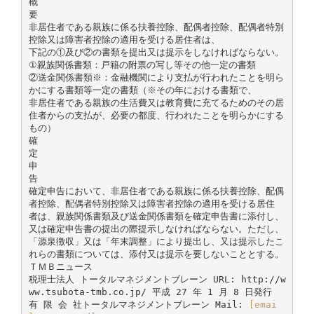
概
要
非居住者である親族に係る扶養控除、配偶者控除、配偶者特別
控除又は障害者控除の適用を受ける居住者は、
下記の①及び②の書類を提出又は提示をしなければならない。
①親族関係書類：戸籍の附票の写し等その他一定の書類
②送金関係書類※：金融機関により支払が行われたことを明ら
かにする書類等一定の書類（※その年における書類で、
非居住者である親族の生活費又は教育費に充てるためのその居
住者からの支払が、必要の都度、行われたことを明らかにする
もの）
確
定
申
告
確定申告において、非居住者である親族に係る扶養控除、配偶
者控除、配偶者特別控除又は障害者控除の適用を受ける居住
者は、親族関係書類及び送金関係書類を確定申告書に添付し、
又は確定申告書の提出の際提示しなければならない。ただし、
「源泉徴収」又は「年末調整」により提出し、又は提示したこ
れらの書類については、添付又は提示を要しないこととする。
ＴＭＢニュース
税理士法人 トータルマネジメントブレーン URL: http://w
ww.tsubota-tmb.co.jp/ 平成 27 年 1 月 8 日発行
有 限 会 社トータルマネジメントブレーン Mail:
[emai