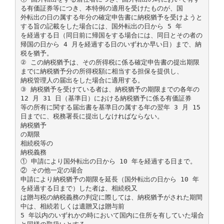
る有価証券等につき、本特例の適用を受けたものが、国
外転出の日の属する年分の確定申告書に納税猶予を受けようと
する旨の記載をした場合には、国外転出の日から 5 年
を経過する日（同日前に帰国をする場合には、同日とその者の
帰国の日から 4 月を経過する日のいずれか早い日）まで、納
税を猶予。
② この納税猶予は、その所得税に係る確定申告書の提出期限
までに納税猶予分の所得税額に相当する担保を提供し、
納税管理人の届出をした場合に適用する。
③ 納税猶予を受けている者は、納税猶予の期限までの各年の
12 月 31 日（基準日）における納税猶予に係る有価証券
等の所有に関する届出書を基準日の属する年の翌年 3 月 15
日までに、税務署長に提出しなければならない。
納税猶予
の期限
相続税等の
納税義務
① 申請により国外転出の日から 10 年を経過する日まで。
② その他一定の場合
申請により納税猶予の期限を延長（国外転出の日から 10 年
を経過する日まで）した者は、相続税又
は贈与税の納税義務の判定に際しては、納税猶予がされた期間
中は、相続若しくは遺贈又は贈与前
5 年以内のいずれかの時において国内に住所を有していた場合