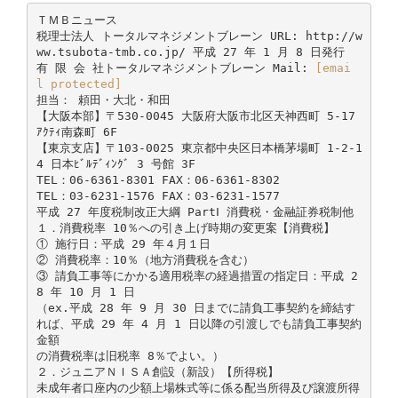
ＴＭＢニュース
税理士法人 トータルマネジメントブレーン URL: http://w
ww.tsubota-tmb.co.jp/ 平成 27 年 1 月 8 日発行
有 限 会 社トータルマネジメントブレーン Mail:
[emai
l protected]
担当： 頼田・大北・和田
【大阪本部】〒530-0045 大阪府大阪市北区天神西町 5-17
ｱｸﾃｨ南森町 6F
【東京支店】〒103-0025 東京都中央区日本橋茅場町 1-2-1
4 日本ﾋﾞﾙﾃﾞｨﾝｸﾞ 3 号館 3F
TEL：06-6361-8301 FAX：06-6361-8302
TEL：03-6231-1576 FAX：03-6231-1577
平成 27 年度税制改正大綱 PartⅠ 消費税・金融証券税制他
１．消費税率 10％への引き上げ時期の変更案【消費税】
① 施行日：平成 29 年４月１日
② 消費税率：10％（地方消費税を含む）
③ 請負工事等にかかる適用税率の経過措置の指定日：平成 2
8 年 10 月 1 日
（ex.平成 28 年 9 月 30 日までに請負工事契約を締結す
れば、平成 29 年 4 月 1 日以降の引渡しでも請負工事契約
金額
の消費税率は旧税率 8％でよい。）
２．ジュニアＮＩＳＡ創設（新設）【所得税】
未成年者口座内の少額上場株式等に係る配当所得及び譲渡所得