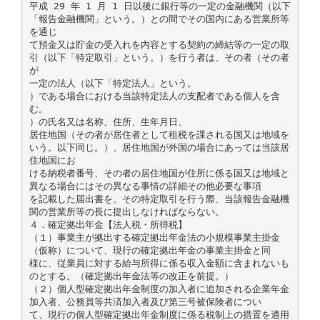
平成 29 年 1 月 1 日以後に銀行等の一定の金融機関（以下
「報告金融機関」という。）との間でその国内にある営業所等
を通じ
て預金又は貯金の受入れを内容とする契約の締結等の一定の取
引（以下「特定取引」という。）を行う者は、その者（その者
が
一定の法人（以下「特定法人」という。
）である場合における当該特定法人の支配者である個人を含
む。
）の氏名又は名称、住所、生年月日、
居住地国（その者が居住者として租税を課される国又は地域を
いう。以下同じ。）、居住地国が外国の場合にあっては当該居
住地国にお
ける納税者番号、その者の居住地国が住所に係る国又は地域と
異なる場合にはその異なる事情の詳細その他必要な事項
を記載した届出書を、その特定取引を行う際、当該報告金融機
関の営業所等の長に提出しなければならない。
４．確定拠出年金【法人税・所得税】
（１）事業主が拠出する確定拠出年金法の小規模事業主掛金
（仮称）について、現行の確定拠出年金の事業主掛金と同
様に、従業員に対する給与所得に係る収入金額に含まれないも
のとする。（確定拠出年金法等の改正を前提。）
（２）個人型確定拠出年金制度の加入者に追加される企業年金
加入者、公務員等共済加入者及び第三号被保険者につい
て、現行の個人型確定拠出年金制度に係る税制上の措置を適用