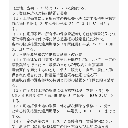
・
（土地）当初 3 年間は 1/12 を減額する。
５．登録免許税の特例措置延長案
（１）土地売買による所有権の移転登記等に対する税率軽減措
置の適用期限を 2 年延長し平成 29 年 3 月 31 日とす
る。
（２）住宅用家屋の所有権の保存登記若しくは移転登記又は住
宅取得資金の貸付け等に係る抵当権の設定登記に対する
税率の軽減措置の適用期限を２年間延長し平成 29 年 3 月
31 日とする。
６．不動産取得税の特例措置延長・改正案
（１）宅地建物取引業者が取得した既存住宅について、一定の
増改築等を行った上、取得の日から2年以内に耐震基準
適合要件を満たすものとして個人に販売し、自己の居住の用に
供された場合には、耐震基準適合既存住宅に係る不
動産取得税の課税標準の特例と同様の措置を2年間に限り講ず
る。
（２）住宅及び土地の取得に係る標準税率（本則 4％）を
3％とする特例措置の適用期限を 3 年延長し H30.3.31 と
する。
（３）宅地評価土地の取得に係る課税標準を価格の 2 分の 1
とする特例措置の適用期限を 3 年延長し H30.3.31 までと
する。
（４）一定の新築のサービス付き高齢者向け賃貸住宅につい
て、新築住宅に係る課税標準の特例措置及び土地に係る減