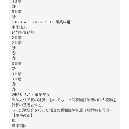
4％増
㉘
5％増
㉙
※H28.4.1～H29.3.31 事業年度
中小法人
給与等支給額
2％増
2％増
㉔
㉕
㉖
3％増
㉗
3％増
3％増
㉘
㉙
※H28.4.1～事業年度
※法人住民税の計算においても、上記税額控除後の法人税額を
計算の基礎とする。
５．試験研究を行った場合の税額控除制度（所得税も同様）
【要件改正】
現
適用期限