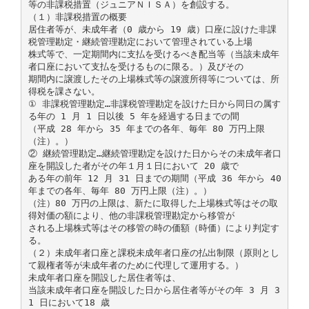
等の非課税措置（ジュニアＮＩＳＡ）を創設する。
（１）非課税措置の概要
居住者等が、未成年者（0 歳から 19 歳）口座に設けた非課
税管理勘定・継続管理勘定において管理されている上場
株式等で、一定期間内に支払を受けるべき配当等（当該未成年
者口座において支払を受けるものに限る。）及びその
期間内に譲渡したその上場株式等の譲渡所得等については、所
得税を課さない。
① 非課税管理勘定…非課税管理勘定を設けた日から同日の属す
る年の 1 月 1 日以後 5 年を経過する日までの間
（平成 28 年から 35 年までの各年、毎年 80 万円上限
（注）。）
② 継続管理勘定…継続管理勘定を設けた日からその未成年者口
座を開設した者がその年１月１日において 20 歳で
ある年の前年 12 月 31 日までの期間（平成 36 年から 40
年までの各年、毎年 80 万円上限（注）。）
（注）80 万円の上限は、新たに取得した上場株式等はその取
得対価の額により、他の非課税管理勘定から移管が
される上場株式等はその移管の時の価額（時価）により判定す
る。
（２）未成年者口座と課税未成年者口座の払出制限（原則とし
て親権者等が未成年者のために代理して運用する。）
未成年者口座を開設した居住者等は、
当該未成年者口座を開設した日から居住者等がその年 3 月 3
1 日において18 歳