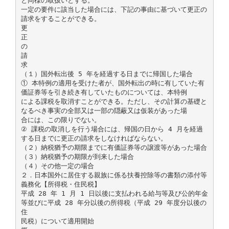
と同様の取扱いとする。
一定の要件に該当した場合には、下記の事由に基づいて更正の
請求をすることができる。
更
正
の
請
求
（１）国外転出後 5 年を経過する日までに帰国した場合
① 本特例の適用を受けた者が、国外転出の時に有していた有
価証券等を引き続き有していたものについては、本特例
による課税を取消すことができる。ただし、その計算の基礎と
なるべき事実の全部又は一部の隠蔽又は仮装があった場
合には、この限りでない。
② 課税の取消しを行う場合には、帰国の日から 4 月を経過
する日までに更正の請求をしなければならない。
（２）納税猶予の期限までに有価証券等の譲渡等があった場合
（３）納税猶予の期限が到来した場合
（４）その他一定の場合
２．日本国外に居住する親族に係る扶養控除等の書類の添付等
義務化【所得税・住民税】
平成 28 年 1 月 1 日以後に支払われる給与等及び公的年金
等並びに平成 28 年分以後の所得税（平成 29 年度分以後の
住
民税）について適用開始