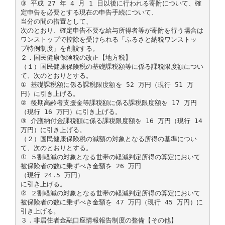
③ 平成 27 年 4 月 1 日以後に行われる寄附について、確
定申告を必要とする現在の申告手続について、
当分の間の措置として、
次のとおり、確定申告不要な給与所得者等が寄附を行う場合は
ワンストップで控除を受けられる「ふるさと納税ワンストッ
プ特例制度」を創設する。
２．国民健康保険税の改正【地方税】
（１）国民健康保険税の基礎課税額等に係る課税限度額につい
て、次のとおりとする。
① 基礎課税額に係る課税限度額を 52 万円（現行 51 万
円）に引き上げる。
② 後期高齢者支援金等課税額に係る課税限度額を 17 万円
（現行 16 万円）に引き上げる。
③ 介護納付金課税額に係る課税限度額を 16 万円（現行 14
万円）に引き上げる。
（２）国民健康保険税の減額の対象となる所得の基準につい
て、次のとおりとする。
① ５割軽減の対象となる世帯の軽減判定所得の算定において
被保険者の数に乗ずべき金額を 26 万円
（現行 24.5 万円）
に引き上げる。
② ２割軽減の対象となる世帯の軽減判定所得の算定において
被保険者の数に乗ずべき金額を 47 万円（現行 45 万円）に
引き上げる。
３．非居住者金融口座情報報告制度の整備【その他】