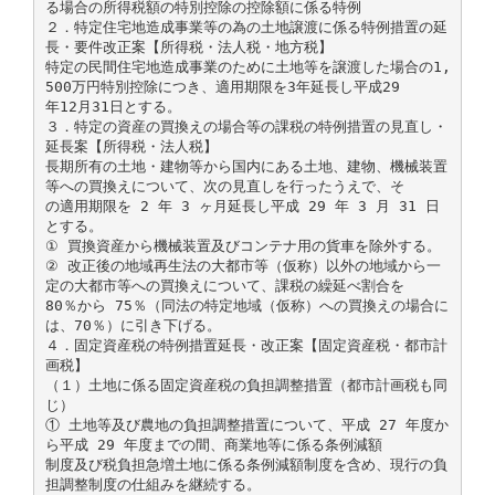
る場合の所得税額の特別控除の控除額に係る特例
２．特定住宅地造成事業等の為の土地譲渡に係る特例措置の延
長・要件改正案【所得税・法人税・地方税】
特定の民間住宅地造成事業のために土地等を譲渡した場合の1,
500万円特別控除につき、適用期限を3年延長し平成29
年12月31日とする。
３．特定の資産の買換えの場合等の課税の特例措置の見直し・
延長案【所得税・法人税】
長期所有の土地・建物等から国内にある土地、建物、機械装置
等への買換えについて、次の見直しを行ったうえで、そ
の適用期限を 2 年 3 ヶ月延長し平成 29 年 3 月 31 日
とする。
① 買換資産から機械装置及びコンテナ用の貨車を除外する。
② 改正後の地域再生法の大都市等（仮称）以外の地域から一
定の大都市等への買換えについて、課税の繰延べ割合を
80％から 75％（同法の特定地域（仮称）への買換えの場合に
は、70％）に引き下げる。
４．固定資産税の特例措置延長・改正案【固定資産税・都市計
画税】
（１）土地に係る固定資産税の負担調整措置（都市計画税も同
じ）
① 土地等及び農地の負担調整措置について、平成 27 年度か
ら平成 29 年度までの間、商業地等に係る条例減額
制度及び税負担急増土地に係る条例減額制度を含め、現行の負
担調整制度の仕組みを継続する。