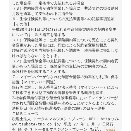
した場合等、一定条件で支払われる共済金
（３）共同経営者が独立開業した場合に、共済契約の掛金納付
月数を通算して支払われる共済金等
６．生命保険契約等についての支払調書等への記載事項追加
【その他】
平成30年1月1日以後に行われる生命保険契約等の契約者変更
については、次の措置を講ずる。
（１）保険会社等は、生命保険契約等について死亡による契約
者変更があった場合には、死亡による契約者変更情報及
び解約返戻金相当額等を記載した調書を、税務署長に提出しな
ければならないこととする。
（２）生命保険金等の支払調書について、保険契約の契約者変
更があった場合には、保険金等の支払時の契約者の払込
保険料等を記載することとする。
７．マイナンバーが付された預貯金情報の効率的な利用に係る
措置【マイナンバー関連】
銀行等に対し、個人番号及び法人番号（マイナンバー）によっ
て検索できる状態で預貯金情報を管理する義務を課す。
※社会保障給付事務や預金保険事務等においてマイナンバーが
付された預貯金情報の提供を求めることができるようになる。
適用期日 個人情報保護法改正法案の施行の日から適用
ＴＭＢニュース
税理士法人 トータルマネジメントブレーン URL: http://w
ww.tsubota-tmb.co.jp/ 平成 27 年 1 月 8 日発行
有 限 会 社トータルマネジメントブレーン Mail:
[emai