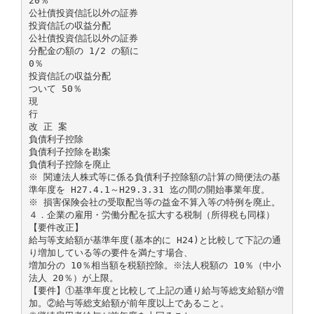
20％
公社債投資信託以外の証券
投資信託の収益分配
公社債投資信託以外の証券
分配金の額の 1/2 の額に
0％
投資信託の収益分配
ついて 50％
現
行
改 正 案
負債利子控除
負債利子控除を勘案
負債利子控除を廃止
※ 関連法人株式等に係る負債利子控除額の計算の簡便法の基
準年度を H27.4.1～H29.3.31 迄の間の開始事業年度。
※ 損害保険会社の受取配当等の益金不算入等の特例を廃止。
４．企業の雇用・労働分配を拡大する税制（所得税も同様）
【要件改正】
給与等支給額が基準年度(基本的に H24)と比較して下記の通
り増加している等の要件を満たす場合、
増加分の 10％相当額を税額控除。※法人税額の 10％（中小
法人 20％）が上限。
【要件】①基準年度と比較して上記の通り給与等総支給額が増
加。②給与等総支給額が前年度以上であること。