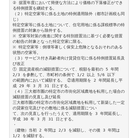
② 据置年度において簡便な方法により価格の下落修正ができ
る特例措置を継続する。
（２）特定空家等に係る土地の特例適用除外（都市計画税も同
じ）
特定空家等に係る土地について、住宅用地に係る課税標準の特
例措置の対象から除外する。
※ 空家等対策の推進に関する特別措置法に基づく必要な措置
の勧告の対象となった特定空家に限る。
※ 特定空家等：倒壊等著しく保安上危険となるおそれのある
状態の空家等。
（３）サービス付き高齢者向け賃貸住宅に係る特例措置延長及
び改正
① 固定資産税の減額措置について、税額を最初の 5 年間
2/3 を参酌して、市町村の条例で 1/2 以上 5/6 以下
の範囲内において減額する。 ②適用期限を 2 年間延長し平
成 29 年 3 月 31 日とする。
（４）三大都市圏の特定市の市街化区域農地を転用した場合の
減額措置の見直し及び延長
三大都市圏の特定市の市街化区域農地を転用して新築した一定
の貸家住宅及びその敷地に係る減額措置につい
て、次の見直しを行ったうえで、適用期限を 3 年間延長し、
平成 30 年 3 月 31 日とする。
・
（建物）当初 2 年間は 2/3 を減額し、その後 3 年間は
1/2 を減額する。