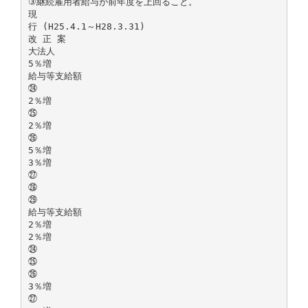
③継続雇用者給与が前年度を上回ること。
現
行 (H25.4.1～H28.3.31)
改 正 案
大法人
5％増
給与等支給額
㉔
2％増
㉕
2％増
㉖
5％増
3％増
㉗
㉘
㉙
給与等支給額
2％増
2％増
㉔
㉕
㉖
3％増
㉗