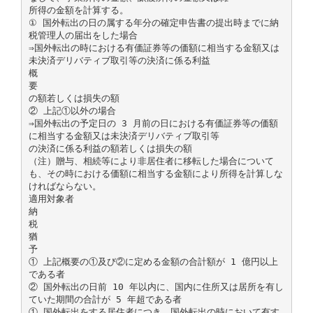
所得の金額を計算する。
① 国外転出の日の属する年分の確定申告書の提出時までに納
税管理人の届出をした場合
⇒国外転出の時における有価証券等の価額に相当する金額又は
未決済デリバティブ取引等の決済に係る利益
概
要
の額若しくは損失の額
② 上記①以外の場合
⇒国外転出の予定日の 3 月前の日における有価証券等の価額
に相当する金額又は未決済デリバティブ取引等
の決済に係る利益の額若しくは損失の額
（注）贈与、相続等により非居住者に移転した場合について
も、その時における価額に相当する金額により所得を計算しな
ければならない。
適用対象者
納
税
猶
予
① 上記概要の①及び②に定める金額の合計額が 1 億円以上
である者
② 国外転出の日前 10 年以内に、国内に住所又は居所を有し
ていた期間の合計が 5 年超である者
① 国外転出をする居住者につき、国外転出の時において有す