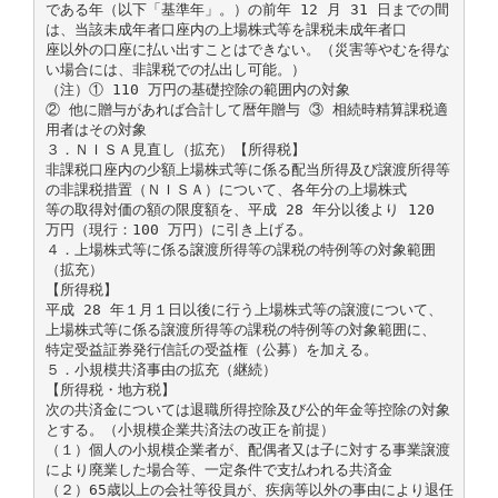
である年（以下「基準年」。）の前年 12 月 31 日までの間
は、当該未成年者口座内の上場株式等を課税未成年者口
座以外の口座に払い出すことはできない。（災害等やむを得な
い場合には、非課税での払出し可能。）
（注）① 110 万円の基礎控除の範囲内の対象
② 他に贈与があれば合計して暦年贈与 ③ 相続時精算課税適
用者はその対象
３．ＮＩＳＡ見直し（拡充）【所得税】
非課税口座内の少額上場株式等に係る配当所得及び譲渡所得等
の非課税措置（ＮＩＳＡ）について、各年分の上場株式
等の取得対価の額の限度額を、平成 28 年分以後より 120
万円（現行：100 万円）に引き上げる。
４．上場株式等に係る譲渡所得等の課税の特例等の対象範囲
（拡充）
【所得税】
平成 28 年１月１日以後に行う上場株式等の譲渡について、
上場株式等に係る譲渡所得等の課税の特例等の対象範囲に、
特定受益証券発行信託の受益権（公募）を加える。
５．小規模共済事由の拡充（継続）
【所得税・地方税】
次の共済金については退職所得控除及び公的年金等控除の対象
とする。（小規模企業共済法の改正を前提）
（１）個人の小規模企業者が、配偶者又は子に対する事業譲渡
により廃業した場合等、一定条件で支払われる共済金
（２）65歳以上の会社等役員が、疾病等以外の事由により退任