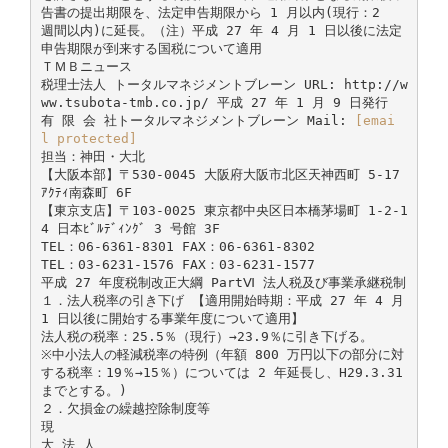
告書の提出期限を、法定申告期限から 1 月以内(現行：2
週間以内)に延長。（注）平成 27 年 4 月 1 日以後に法定
申告期限が到来する国税について適用
ＴＭＢニュース
税理士法人 トータルマネジメントブレーン URL: http://w
ww.tsubota-tmb.co.jp/ 平成 27 年 1 月 9 日発行
有 限 会 社トータルマネジメントブレーン Mail:
[emai
l protected]
担当：神田・大北
【大阪本部】〒530-0045 大阪府大阪市北区天神西町 5-17
ｱｸﾃｨ南森町 6F
【東京支店】〒103-0025 東京都中央区日本橋茅場町 1-2-1
4 日本ﾋﾞﾙﾃﾞｨﾝｸﾞ 3 号館 3F
TEL：06-6361-8301 FAX：06-6361-8302
TEL：03-6231-1576 FAX：03-6231-1577
平成 27 年度税制改正大綱 PartⅥ 法人税及び事業承継税制
１．法人税率の引き下げ 【適用開始時期：平成 27 年 4 月
1 日以後に開始する事業年度について適用】
法人税の税率：25.5％（現行）→23.9％に引き下げる。
※中小法人の軽減税率の特例（年額 800 万円以下の部分に対
する税率：19％→15％）については 2 年延長し、H29.3.31
までとする。)
２．欠損金の繰越控除制度等
現
大 法 人