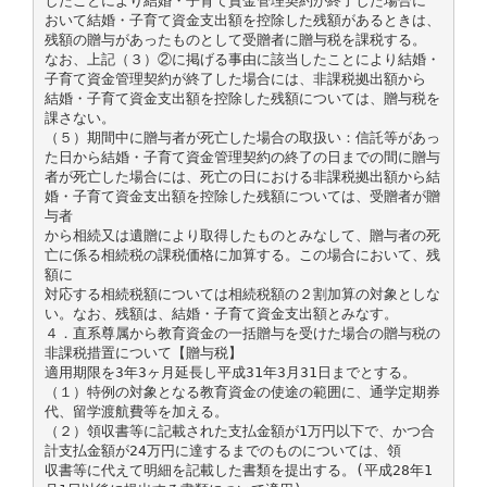
したことにより結婚・子育て資金管理契約が終了した場合に
おいて結婚・子育て資金支出額を控除した残額があるときは、
残額の贈与があったものとして受贈者に贈与税を課税する。
なお、上記（３）②に掲げる事由に該当したことにより結婚・
子育て資金管理契約が終了した場合には、非課税拠出額から
結婚・子育て資金支出額を控除した残額については、贈与税を
課さない。
（５）期間中に贈与者が死亡した場合の取扱い：信託等があっ
た日から結婚・子育て資金管理契約の終了の日までの間に贈与
者が死亡した場合には、死亡の日における非課税拠出額から結
婚・子育て資金支出額を控除した残額については、受贈者が贈
与者
から相続又は遺贈により取得したものとみなして、贈与者の死
亡に係る相続税の課税価格に加算する。この場合において、残
額に
対応する相続税額については相続税額の２割加算の対象としな
い。なお、残額は、結婚・子育て資金支出額とみなす。
４．直系尊属から教育資金の一括贈与を受けた場合の贈与税の
非課税措置について【贈与税】
適用期限を3年3ヶ月延長し平成31年3月31日までとする。
（１）特例の対象となる教育資金の使途の範囲に、通学定期券
代、留学渡航費等を加える。
（２）領収書等に記載された支払金額が1万円以下で、かつ合
計支払金額が24万円に達するまでのものについては、領
収書等に代えて明細を記載した書類を提出する。(平成28年1