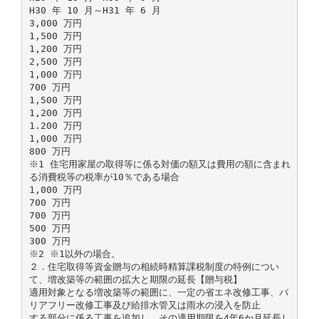
H30 年 10 月～H31 年 6 月
3,000 万円
1,500 万円
1,200 万円
2,500 万円
1,000 万円
700 万円
1,500 万円
1,200 万円
1.200 万円
1,000 万円
800 万円
※1 住宅用家屋の取得等に係る対価の額又は費用の額に含まれ
る消費税等の税率が10％である場合
1,000 万円
700 万円
700 万円
500 万円
300 万円
※2 ※1以外の場合。
２．住宅取得等資金贈与の相続時精算課税制度の特例につい
て、増改築等の範囲の拡大と期限の延長【贈与税】
適用対象となる増改築等の範囲に、一定の省エネ改修工事、バ
リアフリー改修工事及び給排水管又は雨水の浸入を防止
する部分に係る工事を追加し、その適用期限を4年6か月延長し