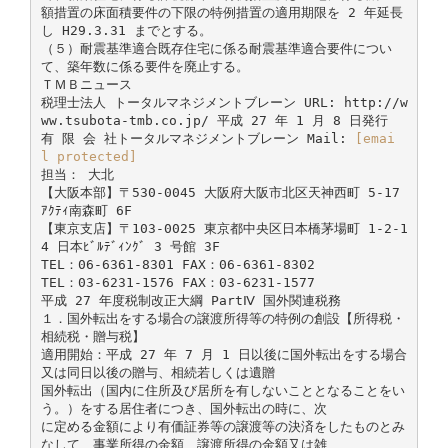
額措置の床面積要件の下限の特例措置の適用期限を 2 年延長
し H29.3.31 までとする。
（５）耐震基準適合既存住宅に係る耐震基準適合要件につい
て、築年数に係る要件を廃止する。
ＴＭＢニュース
税理士法人 トータルマネジメントブレーン URL: http://w
ww.tsubota-tmb.co.jp/ 平成 27 年 1 月 8 日発行
有 限 会 社トータルマネジメントブレーン Mail:
[emai
l protected]
担当： 大北
【大阪本部】〒530-0045 大阪府大阪市北区天神西町 5-17
ｱｸﾃｨ南森町 6F
【東京支店】〒103-0025 東京都中央区日本橋茅場町 1-2-1
4 日本ﾋﾞﾙﾃﾞｨﾝｸﾞ 3 号館 3F
TEL：06-6361-8301 FAX：06-6361-8302
TEL：03-6231-1576 FAX：03-6231-1577
平成 27 年度税制改正大綱 PartⅣ 国外関連税務
１．国外転出をする場合の譲渡所得等の特例の創設【所得税・
相続税・贈与税】
適用開始：平成 27 年 7 月 1 日以後に国外転出をする場合
又は同日以後の贈与、相続若しくは遺贈
国外転出（国内に住所及び居所を有しないこととなることをい
う。）をする居住者につき、国外転出の時に、次
に定める金額により有価証券等の譲渡等の決済をしたものとみ
なして、事業所得の金額、譲渡所得の金額又は雑