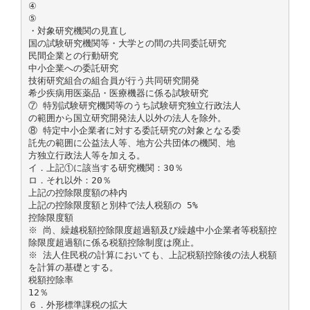
④
⑤
・対象研究機関の見直し
国の試験研究機関等・大学との間の共同委託研究
民間企業との行動研究
中小企業への委託研究
技術研究組合の組合員が行う共同研究開発
希少疾病用医薬品・医療機器に係る試験研究
⑦ 特別試験研究機関等のうち試験研究独立行政法人
の範囲から国立研究開発法人以外の法人を除外。
⑧ 特定中小企業者に対する委託研究の対象となる委
託先の範囲に公益法人等、地方公共団体の機関、地
方独立行政法人等を加える。
イ．上記①に該当する研究機関：30％
ロ．それ以外：20％
上記の控除限度額の枠内
上記の控除限度額と別枠で法人税額の 5%
控除限度額
※ 尚、繰越税額控除限度超過額及び繰越中小企業者等税額控
除限度超過額に係る税額控除制度は廃止。
※ 法人住民税の計算においても、上記税額控除後の法人税額
を計算の基礎とする。
税額控除率
12％
６．外形標準課税の拡大