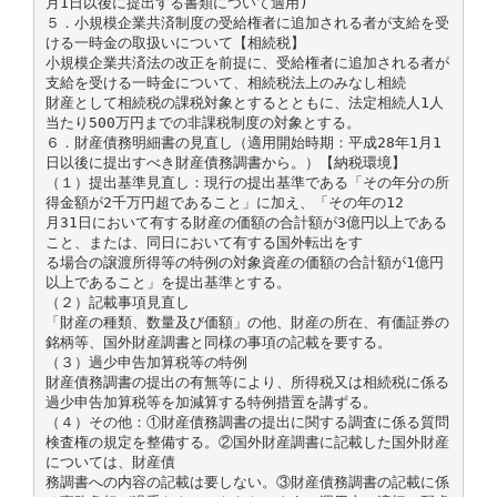
月1日以後に提出する書類について適用)
５．小規模企業共済制度の受給権者に追加される者が支給を受
ける一時金の取扱いについて【相続税】
小規模企業共済法の改正を前提に、受給権者に追加される者が
支給を受ける一時金について、相続税法上のみなし相続
財産として相続税の課税対象とするとともに、法定相続人1人
当たり500万円までの非課税制度の対象とする。
６．財産債務明細書の見直し（適用開始時期：平成28年1月1
日以後に提出すべき財産債務調書から。）【納税環境】
（１）提出基準見直し：現行の提出基準である「その年分の所
得金額が2千万円超であること」に加え、「その年の12
月31日において有する財産の価額の合計額が3億円以上である
こと、または、同日において有する国外転出をす
る場合の譲渡所得等の特例の対象資産の価額の合計額が1億円
以上であること」を提出基準とする。
（２）記載事項見直し
「財産の種類、数量及び価額」の他、財産の所在、有価証券の
銘柄等、国外財産調書と同様の事項の記載を要する。
（３）過少申告加算税等の特例
財産債務調書の提出の有無等により、所得税又は相続税に係る
過少申告加算税等を加減算する特例措置を講ずる。
（４）その他：①財産債務調書の提出に関する調査に係る質問
検査権の規定を整備する。②国外財産調書に記載した国外財産
については、財産債
務調書への内容の記載は要しない。③財産債務調書の記載に係