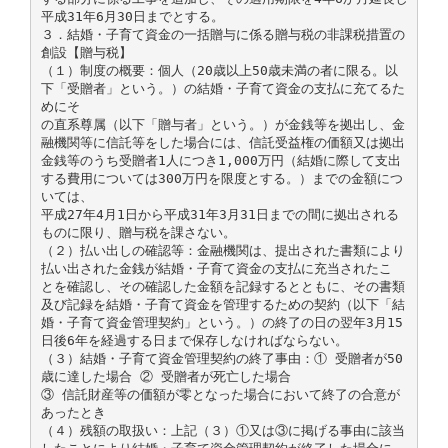
平成31年6月30日までとする。
３．結婚・子育て資金の一括贈与に係る贈与税の非課税措置の
創設【贈与税】
（１）制度の概要：個人（20歳以上50歳未満の者に限る。以
下「受贈者」という。）の結婚・子育て資金の支払に充てるた
めにそ
の直系尊属（以下「贈与者」という。）が金銭等を拠出し、金
融機関等に信託等をした場合には、信託受益権の価額又は拠出
金銭等のうち受贈者1人につき1,000万円（結婚に際して支出
する費用については300万円を限度とする。）までの金額につ
いては、
平成27年4月1日から平成31年3月31日までの間に拠出される
ものに限り、贈与税を課さない。
（２）払い出しの確認等：金融機関は、提出された書類により
払い出された金銭が結婚・子育て資金の支払に充当されたこ
とを確認し、その確認した金額を記録するとともに、その書類
及び記録を結婚・子育て資金を管理するための契約（以下「結
婚・子育て資金管理契約」という。）の終了の日の翌年3月15
日後6年を経過する日まで保存しなければならない。
（３）結婚・子育て資金管理契約の終了事由：① 受贈者が50
歳に達した場合 ② 受贈者が死亡した場合
③ 信託財産等の価額が零となった場合において終了の合意が
あったとき
（４）残額の取扱い：上記（３）①又は③に掲げる事由に該当