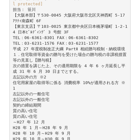
l protected]
担当： 笹川
【大阪本部】〒530-0045 大阪府大阪市北区天神西町 5-17
ｱｸﾃｨ南森町 6F
【東京支店】〒103-0025 東京都中央区日本橋茅場町 1-2-1
4 日本ﾋﾞﾙﾃﾞｨﾝｸﾞ 3 号館 3F
TEL：06-6361-8301 FAX：06-6361-8302
TEL：03-6231-1576 FAX：03-6231-1577
平成 27 年度税制改正大綱 PartⅡ 相続贈与税制・納税環境
１．住宅取得等資金の贈与を受けた場合の贈与税の非課税措置
等の見直し【贈与税】
次の措置を講じた上、その適用期限を 4 年 6 ヶ月延長し平
成 31 年 6 月 30 日までとする。
左記以外の方 ※2
住宅用家屋の取得等に係る 消費税率 10%が適用される方 ※
1
左記以外の一般住宅
左記以外の一般住宅
契約の締結期間
質の高い住宅
質の高い住宅
～H27 年 12 月
H28 年 1 月～H28 年 9 月
H28 年 10 月～H29 年 9 月
H29 年 10 月～H30 年 9 月