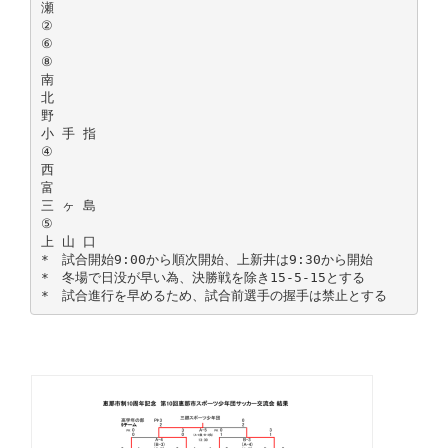
瀬
②
⑥
⑧
南
北
野
小 手 指
④
西
富
三 ヶ 島
⑤
上 山 口
* 試合開始9:00から順次開始、上新井は9:30から開始
* 冬場で日没が早い為、決勝戦を除き15-5-15とする