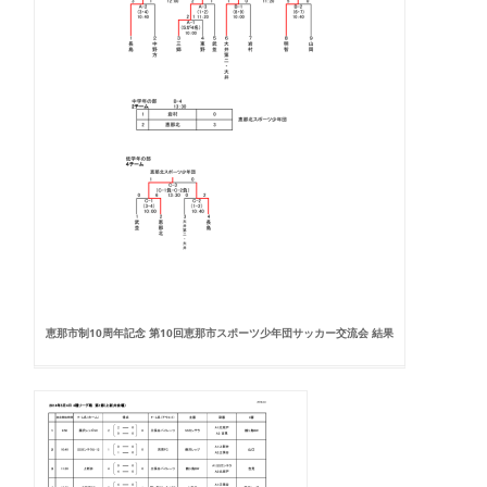
恵那市制10周年記念 第10回恵那市スポーツ少年団サッカー交流会 結果