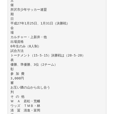
主
催
所沢市少年サッカー連盟
期
日
平成27年1月25日、1月31日（決勝戦）
会
場
カルチャー・上新井・他
出場資格
6年生のみ（8人制）
試合方法
トーナメント（15-5-15）決勝戦は（20-5-20）
表
優勝、準優勝、3位（2チーム）
彰
参 加 費
3,000円
審
お互い隣の山から出し合う
判
そ の 他
Ｗ Ａ 若松・荒幡
ウッズ ＴＭＢ・林
清 冨 清進・富岡