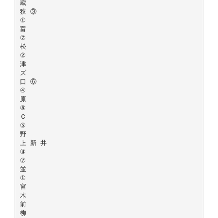
蔵
狭 ③
①
富
⑦
松
②
津
ズ
口 ⑥
④
原
⑧
Ｃ
⑤
野
上 新 井
③
⑦
並
①
宮
木
前
柳