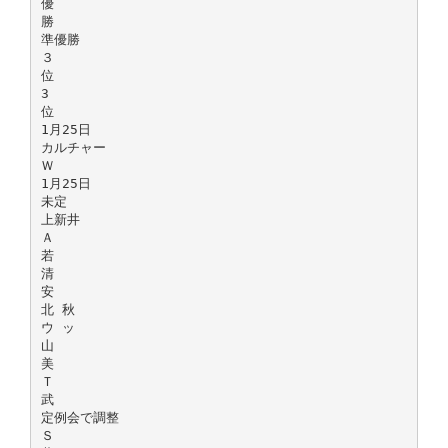
優
勝
準優勝
３
位
3
位
1月25日
カルチャー
Ｗ
1月25日
未定
上新井
Ａ
若
清
安
北 秋
ウ ッ
山
美
Ｔ
武
定例会で調整
Ｓ