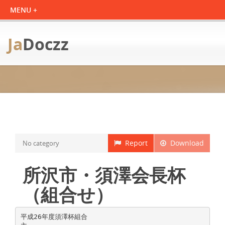
Ja
Doczz
Report
Download
No category
所沢市・須澤会長杯
（組合せ）
平成26年度須澤杯組合