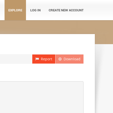
EXPLORE
LOG IN
CREATE NEW ACCOUNT
Report
Download
）