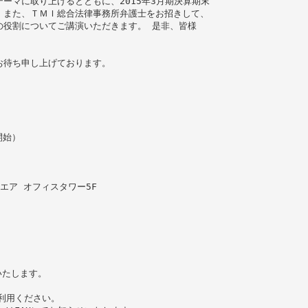
ーマに取り上げるとともに、2015年3月期決算期末
。また、ＴＭＩ総合法律事務所弁護士をお招きして、
の役割についてご講演いただきます。 是非、皆様
お待ち申し上げております。
開始）
エア オフィスタワー5F
）
いたします。
ご利用ください。