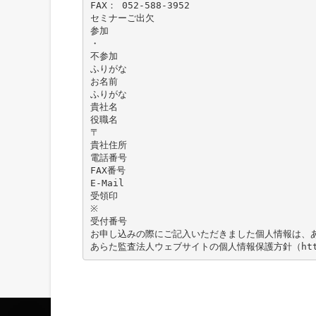
FAX： 052-588-3952
セミナーご出欠
参加
・
不参加
ふりがな
お名前
ふりがな
貴社名
役職名
〒
貴社住所
電話番号
FAX番号
E-Mail
受領印
※
受付番号
お申し込みの際にご記入いただきました個人情報は、