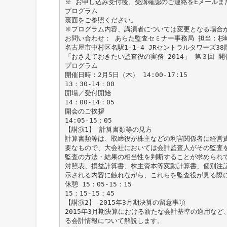
※ お申し込み受付後、受講確認のご連絡をEメールま
プログラム
裏面をご参照ください。
※プログラム内容、講演者については変更となる場合
お問い合わせ： あらた監査セミナー事務局 担当：杉崎・田中
名古屋市中村区名駅1-1-4 JRセントラルタワーズ38
「おさえておきたい監査役の実務 2014」 第３回 
プログラム
開催日時：2月5日（木） 14:00-17:15
13：30-14：00
開場／受付開始
14：00-14：05
開会のご挨拶
14:05-15：05
【講演1】 計算書類等の見方
計算書類等は、取締役が株主などの利害関係者に経営
要なもので、大会社においては会計監査人がその監査
監査の方法・結果の相当性を判断することが求められ
対照表、損益計算書、株主資本等変動計算書、個別注
示される内容に触れながら、これらを監査役が見る際
休憩 15：05-15：15
15：15-15：45
【講演2】 2015年3月期決算の留意事項
2015年3月期決算における新たな会計基準の適用な
る会計情報について解説します。