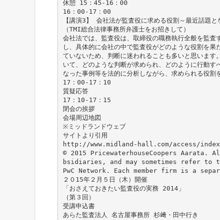
休憩 15：45-16：00
16：00-17：00
【講演3】 会社法が監査役に求める役割～最近話題と
（TMI総合法律事務所弁護士をお招きして）
会社法では、監査役は、取締役の職務執行全般を監査
し、具体的に会社の中で監査役がどのような役割を果
ていないため、判断に迷われることも多いと思います
いて、どのような判断が求められ、どのように行動す
なった事例等を法的に分析しながら、求められる役割
17：00-17：10
質疑応答
17：10-17：15
閉会の挨拶
会場周辺地図
※ミッドランドウェブ
サイトより引用
http://www.midland-hall.com/access/index
© 2015 PricewaterhouseCoopers Aarata. Al
bsidiaries, and may sometimes refer to t
PwC Network. Each member firm is a separ
２０15年２月５日（木）開催
「おさえておきたい監査役の実務 2014」
（第３回）
受講申込書
あらた監査法人 名古屋事務所 杉﨑・田中行き