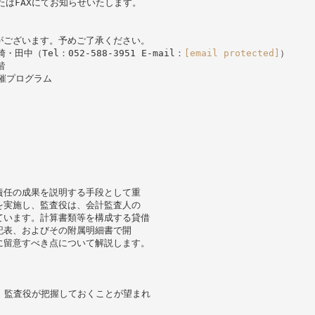
たはFAXにてお知らせいたします。
がございます。予めご了承ください。
（Tel：052-588-3951 E-mail：
[email protected]
）
階
開催プログラム
責任の成果を説明する手段として重
を実施し、監査役は、会計監査人の
ています。計算書類等を構成する貸借
記表、およびその附属明細書で開
に留意すべき点について解説します。
ど、監査役が把握しておくことが望まれ