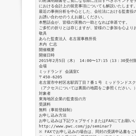
の附属明細書をご覧になる際に注目すべきポイントをテ
における会計上の留意事項についても解説いたします
最近の事例分析を中心とした、会社法における監査役
お誘い合わせのうえお越しください。
本懇話会が、皆様の実務の一助となれば幸甚です。
ご多忙の折りとは存じますが、皆様のご参加を心より
敬具
あらた監査法人 名古屋事務所長
木内 仁志
開催概要
開催日時
2015年2月5日（木） 14:00〜17:15（13：30受付
会場
ミッドランド 会議室C
〒450-6205
名古屋市中村区名駅四丁目７番１号 ミッドランドスク
（アクセスについては裏面の地図をご参照ください。
対象者
東海地区企業の監査役の方
受講料
無料（事前登録制）
お申し込み方法
お申し込みは下記ウェブサイトまたはFAXにてお願い
http://www.pwc.com/jp/seminar7
※ FAXでお申し込みの場合は、同封の受講申込書を