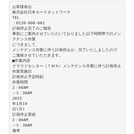
お客様各位
株式会社日本カードネットワーク
TEL
：0120-800-661
計画停止完了のご報告
事前にご案内させていただいておりました以下時間帯でのメン
テナンス作業
につきまして、
メンテナンス作業に伴う計画停止が、完了いたしましたので
ご連絡させていただきます。
■作業内容
クラウドセンター（ＴＭＮ）メンテナンス作業に伴う計画停止
作業実施日
計画停止予定時刻
作業時間
2：00AM
～3：30AM
2015
年1月19
日(月)
計画停止実績
2：00AM
～3：30AM