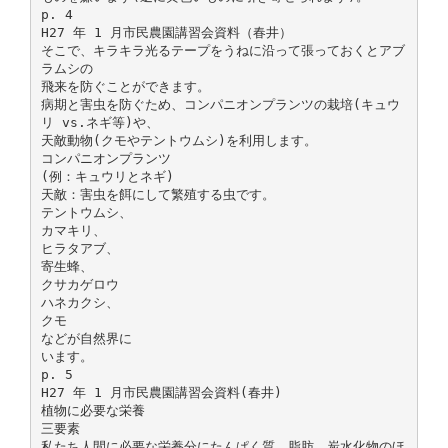
p. 4
H27 年 1 月市民農園講習会資料（春井）
そこで、キラキラ光るテープをうねに沿って張っておくとアブ
ラムシの
飛来を防ぐことができます。
病期と害虫を防ぐため、コンパニオンプランツの栽培(キュウ
リ vs.ネギ等)や、
天敵動物(クモやテントウムシ)を利用します。
コンパニオンプランツ
(例：キュウリとネギ)
天敵：害虫を餌にして繁殖する虫です。
テントウムシ、
カマキリ、
ヒラタアブ、
寄生蜂、
クサカゲロウ
ハネカクシ、
クモ
などが自然界に
います。
p. 5
H27 年 1 月市民農園講習会資料(春井)
植物に必要な栄養
三要素
私たち人間に必要な栄養分にたんぱく質、脂肪、炭水化物のほ