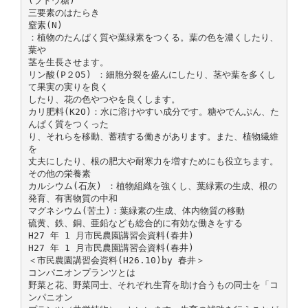
(ブドウ糖)
三要素のはたらき
窒素(N)
：植物のたんぱく質や葉緑素をつくる。葉の色を濃くしたり、
葉や
茎を生長させます。
リン酸(P２O5) ：細胞分裂を盛んにしたり、茎や葉を多くし
て果実の実りを良く
したり、花の色やつやを良くします。
カリ肥料(K2O)：水に溶けやすい成分です。糖やでんぷん、た
んぱく質をつくった
り、それらを移動、蓄積する働きがあります。また、植物繊維
を
丈夫にしたり、根の肥大や耐寒力を増すためにも役立ちます。
その他の栄養素
カルシウム(石灰) ：植物組織を強くし、葉緑素の生成、根の
発育、有害物質の中和
マグネシウム(苦土)：葉緑素の生成、体内物質の移動
硫黄、鉄、銅、亜鉛なども総合的に有効な働きをする
H27 年 1 月市民農園講習会資料(春井)
H27 年 1 月市民農園講習会資料(春井)
＜市民農園講習会資料(H26.10)by 春井＞
コンパニオンプランツとは
野菜と花、野菜同士、それぞれ生育を助け合うもの同士を「コ
ンパニオン