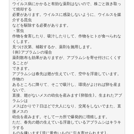
ウイルス病にかかると有効な薬剤はないので、株ごと抜き取っ
て焼却する
必要があります。ウイルスに感染しないように、ウイルスを媒
介する昆虫
などを駆除する必要があります。
・害虫
作物を食害したり、吸汁したりして、作物をヒトが食べられな
くします。
見つけ次第、補殺するか、薬剤を施用します。
(例)アブラムシの場合
薬剤散布も効果がありますが、アブラムシを寄せ付けにくくす
ることが
できます。
アブラムシは春先は翅が生えていて、空中を浮遊しています。
作物の
あるところに降りて、そこで吸汁し、環境がよければ卵を産ま
ないで、
直接、翅がないメスの幼虫を産みます(卵胎生)。生まれたアブ
ラムシは
メスばかりで７日ほどで大人になり、交尾をしないでまた、直
接メスの
幼虫を産みます。そして一カ所で爆発的に増殖します。
ただ、春先の翅の生えている浮遊しているアブラムシはキラキ
ラする
ものを嫌います(逆に黄色いものに引き寄せられます)。