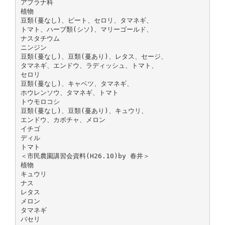
アブラナ科
植物
豆類(蔓なし)、ビート、セロリ、タマネギ、
トマト、ハーブ類(シソ)、マリーゴールド、
ナスタチウム
ニンジン
豆類(蔓なし)、豆類(蔓あり)、レタス、セージ、
タマネギ、エンドウ、ラディッシュ、トマト、
セロリ
豆類(蔓なし)、キャベツ、タマネギ、
ホウレンソウ、タマネギ、トマト
トウモロコシ
豆類(蔓なし)、豆類(蔓あり)、キュウリ、
エンドウ、カボチャ、メロン
イチゴ
ディル
トマト
＜市民農園講習会資料(H26.10)by 春井＞
植物
キュウリ
ナス
レタス
メロン
タマネギ
パセリ