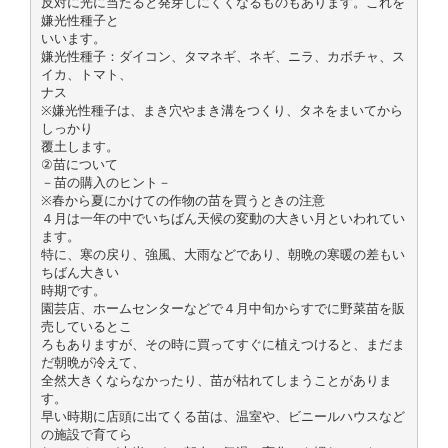
反対に光に当たると発芽しにくくなるものもあります。これを
嫌光性種子と
いいます。
嫌光性種子：ダイコン、タマネギ、ネギ、ニラ、カボチャ、ス
イカ、トマト、
ナス
※嫌光性種子は、まき穴やまき溝をつくり、タネをまいてから
しっかり
覆土します。
②苗について
－苗の購入のヒント－
※春から夏にかけての作物の苗を買うときの注意
４月は一年の中でいちばん天候の変動の大きい月といわれてい
ます。
特に、寒の戻り、強風、大雨などであり、朝晩の寒暖の差もい
ちばん大きい
時期です。
園芸店、ホームセンターなどで４月中旬からすでに野菜苗を販
売しているとこ
ろもありますが、その時に買ってすぐに植えつけると、まだま
だ朝晩が冷えて、
全然大きくならなかったり、苗が枯れてしまうことがありま
す。
早い時期に店頭に出てくる苗は、温室や、ビニールハウスなど
の施設で育てら