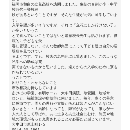
福岡市和白の立花高校を訪問しました。生徒の８割が小・中学
校時代不登校経
験があるということですが、そんな生徒が元気に通学していま
す。
入学希望が多いそうですが、それは「立花にしか行けない子」
が多いというこ
とで喜んでいいことではないと齋藤校長先生は話されます。徹
底的に子どもを受
容し管理しない、そんな教師集団によって子ども達は自分の居
場所を見つけてい
るようです。でも、校舎の老朽化には驚きました。このような
私学への助成は充
実できないものかと思いました。遠方からの入学のために寮も
作られているとい
うことです。
困りごと・わからないこと
市政相談お待ちしています
あけぼの学園、有明ホーム、大牟田病院、敬愛園、地域サ
ロンと、福祉施設や病院等に伺いました。毎年、多くの善意
に感激です。周りの理解や支援があれば皆さんがこんなにい
きいきと・・！高齢になっても、障害があっても、誰もが一
人の人として尊ばれ、共に生きる共生社会にむけ、制度や地
域の環境がもっと充実されることが必要だと感じています。
大牟田市原山町1-5
0944-53-1661