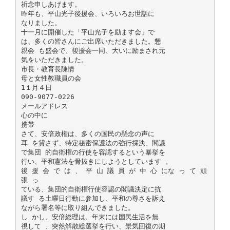
祈念申しあげます。
昨年も、平山光子後援会、いろいろお世話に
なりました。
十一月に開催した「平山光子を励ます会」で
は、多くの皆さんにご出席いただきました。懇
親会 も盛会で、後援会一同、大いに励まされ元
気をいただきました。
市長・教育長陳情
母と女性教職員の会
1１月４日
090-9077-0226
メールアドレス
心の中に
携帯
さて、安倍政権は、多くの国民の懸念の声に
耳 を貸さず、特定秘密保護法の強行採決、閣議
で集団 的自衛権の行使を容認するという暴挙を
行い、平和憲法を骨抜きにしようとしています 。
後 援 会 で は 、 平 山 議 員 が 中 心 にな っ て 頑
張 っ
ている、集団的自衛権行使容認の閣議決定に抗
議す る土曜日行動に参加し、平和の尊さを訴え
ながら署名等に取り組んできました。
し かし、安倍総理は、年末には国民生活を無
視して 、突然解散総選挙を行い、景気回復の期