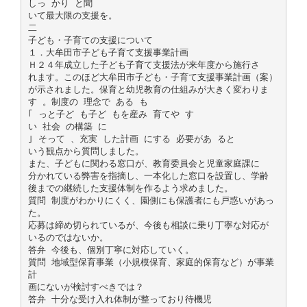
しっ かり と聞
いて最大限の支援を。
二
子ども・子育ての支援について
１．大牟田市子ども子育て支援事業計画
Ｈ２４年成立した子ども子育て支援法が来年度から施行さ
れます。このほど大牟田市子ども・子育て支援事業計画（案）
が示されました。保育と幼児教育の仕組みが大きく変わりま
す 。制度の 理念で ある も
｢ っと子ど も子ど もを産み 育てや す
い 社会 の構築 に
｣ そって 、充実 した計画 にする 必要があ ると
いう観点から質問しました。
また、子どもに関わる窓口が、教育委員会と児童家庭課に
分かれている弊害を指摘し、一本化した窓口を設置し、学齢
後までの継続した支援体制を作るよう求めました。
質問 制度がわかりにくく、園側にも保護者にも戸惑いがあっ
た。
応募は締め切られているが、今後も相談に乗り丁寧な対応が
いるのではないか。
答弁 今後も、個別丁寧に対応していく。
質問 地域型保育事業（小規模保育、家庭的保育など）が事業
計
画にないが検討すべきでは？
答弁 十分な受け入れ体制が整っており待機児