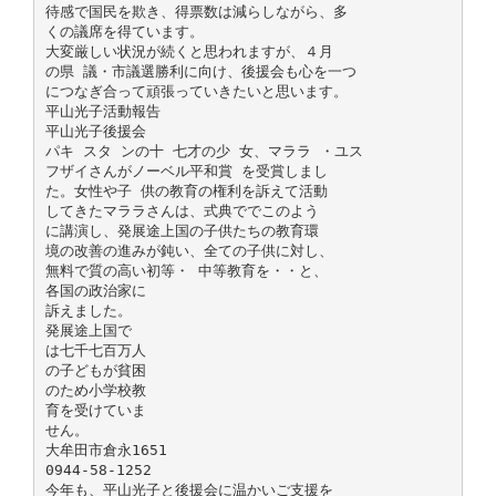
待感で国民を欺き、得票数は減らしながら、多
くの議席を得ています。
大変厳しい状況が続くと思われますが、４月
の県 議・市議選勝利に向け、後援会も心を一つ
につなぎ合って頑張っていきたいと思います。
平山光子活動報告
平山光子後援会
パキ スタ ンの十 七才の少 女、マララ ・ユス
フザイさんがノーベル平和賞 を受賞しまし
た。女性や子 供の教育の権利を訴えて活動
してきたマララさんは、式典ででこのよう
に講演し、発展途上国の子供たちの教育環
境の改善の進みが鈍い、全ての子供に対し、
無料で質の高い初等・ 中等教育を・・と、
各国の政治家に
訴えました。
発展途上国で
は七千七百万人
の子どもが貧困
のため小学校教
育を受けていま
せん。
大牟田市倉永1651
0944-58-1252
今年も、平山光子と後援会に温かいご支援を