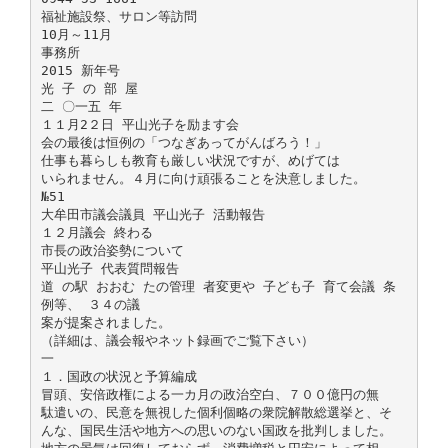
福祉施設祭、サロン等訪問
10月～11月
事務所
2015 新年号
光 子 の 部 屋
二 〇一五 年
１１月2２日 平山光子を励ます会
会の最後は恒例の「つなぎあってがんばろう！」
仕事も暮らしも教育も厳しい状況ですが、めげては
いられません。４月に向け頑張ることを決意しました。
№51
大牟田市議会議員 平山光子 活動報告
１２月議会 終わる
市長の政治姿勢について
平山光子 代表質問報告
道 の駅 おおむ たの管理 者変更や 子ども子 育て会議 条
例等、 ３４の議
案が提案されました。
（詳細は、議会報やネット録画でご覧下さい）
一
１．国政の状況と予算編成
冒頭、安倍政権による一カ月の政治空白、７００億円の無
駄遣いの、民意を無視した個利個略の衆院解散総選挙と、そ
んな、国民生活や地方への思いのない国政を批判しました。