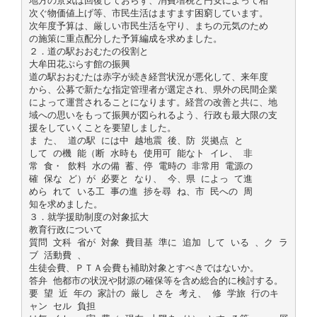
地方の景気は回復しておらず、消費増税と円安によって相
次ぐ物価値上げ等、市民生活はますます困窮しています。
次年度予算は、厳しい市民生活を守り、まちの元気のため
の施策に重点配分した予算編成を求めました。
２．道の駅おおむたの役割と
大牟田花ぷらす館の振興
道の駅おおむたは赤字が続き経営状況が悪化して、来年度
から、公募で新たな指定管理者が選定され、県外の民間企業
によって運営されることになります。経営の改善と共に、地
域への思いをもって振興が図られるよう、行政も最大限の支
援をしていくことを要望しました。
ま た、 道の駅 には中 越地震 後、防 災拠点 と
して の機 能（断 水時も 使用可 能なト イレ、 非
常 食・ 飲料 水の備 蓄、停 電時の 非常用 電源の
確 保な ど）が 必要と なり、 今、県 によっ て進
めら れて いる工 事の進 捗を尋 ね、市 民への 周
知を求めました。
３．就学援助制度の対象拡大
教育行政について
質問 文科 省が 対象 費目基 準に 追加 して いる 、ク ラ
ブ 活動費 、
生徒会費、ＰＴＡ会費も補助対象とすべきではないか。
答弁 他都市の状況や財源の確保等を含め総合的に検討する。
要 望 近 年の 家計の 厳し さを 考え、 修 学旅 行のキ
ャン セル 負担