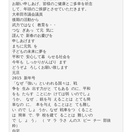
お願い申しあげ、皆様のご健康とご多幸を祈念
して、年頭のご挨拶とさせていただきます。
大牟田市議会議員
後期の活動から
武力ではなく 教育を・・
つな ぎあっ て元 気に
謹んで 新春のお慶びを
申しあげます
まちに元気 を
子どもの未来に夢を
平和で 安心して暮 らせる社会を
今年も しっかりがんばり ます
どうぞよ ろしくお願い致します
元旦
2015 新年号
「なぜ『強い』といわれる国々は、戦
争を 生み 出す力がと てもある のに、平和
をも たらす ことにか けては弱 いのでしょ
うか。 なぜ 、銃を与 えることは とても簡
単なの に、 本を与え ることはと ても難し
い ので しょ うか。なぜ 戦車をつ くること
は 簡単 で、学 校を建て ることは 難しいの
で し ょ う」 （ マ ラ ラさ んのス ピー チ一 部抜
粋）
自宅