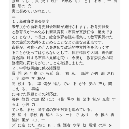
は無 くし 、実 費（ 現在 上限あ り） とす る等 、一 層
援 助の 充
実に努めていかれたい。
三
１．新教育委員会制度
来年度から新教育委員会制度が施行されます。教育委員長
と教育長が一本化され新教育長（市長が直接任命、罷免でき
る）となり、市長は、総合教育会議を招集して教育振興のた
めの施策の大綱をまとめることなどが主な改正点です。
市長が、教育への介入を進めて政治的中立性等を危うくす
ることがあってはならないとして、執行権限や大綱、総合教
育会議に対する市長の見解を問い、今後も、教育委員会の職
務権限に変わりがないことを確認しました。
２．中学校再編に係る諸課題
質 問 来 年度 か ら延 命、 右 京、 船津 が再 編 され
、宅 訪中 学 校が
開 校す る。 準 備が 進ん でい る が不 安の 声も 聞
こえ る。 再編
に向けた課題とその対応は。
答弁 教員 の加 配 によ り指 導や 相 談体 制が 充実 す
るよ う努 力し
ている。また、通学路の安全対策を進めている。
要 望 中 学校 再 編の スタ ート で あり 、今 後の 再
編計 画が スム ー
ズ に進 むた めに も 、保 護者 や学 校 現場 の声 を