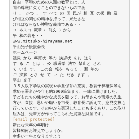
自由・平和のための人類の教育とは、人
間の尊厳に欠くことのできないものであ
り 、 かつ 、 す べて の 国 民が 相 互 の援 助 及
び相互の関心の精神を持って、果たさな
ければならない神聖な義務である・・ ｣
ユ ネスコ 憲章（ 前文 ）から
平 和の砦を・・
www.mitsuko-hirayama.net
平山光子後援会長
ホームページ
議員 から 年賀状 等の 挨拶状 をお 送り
す る こ とは 、公 職選挙 法で 禁止と され
て いま す。 この会 報を もって 、新 年の
ご 挨拶 とさ せ て い た だき ます 。
平山 光子
３５人以下学級の実現や学童保育の充実、教育予算確保等を
求める署名が今年も約3000筆集まり、一緒に届けました。
子どもたちの健やかな成長を願って、お母さんや現場の先生
方が、直接、思いや願いを市長、教育長に訴えて、意見交換も
行っています。その中から実現したことも多くあり、この取り
[email protected]
新たな未年の年明け、
皆様如何お迎えでしょうか。
幸多い一年となりますよう