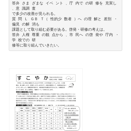
答弁 さま ざまな イベ ント 、庁 内で の研 修を 充実し
、意 識調 査
で多少の改善が見られる。
質 問 Ｌ ＧＢ Ｔ（ 性的少 数者 ）へ の理 解と 差別 ・
偏見 の解 消も
課題として取り組む必要がある。啓発・研修の考えは。
答弁 人権 尊重 の観 点から 、市 民へ の啓 発や 庁内 ・
学 校での 研