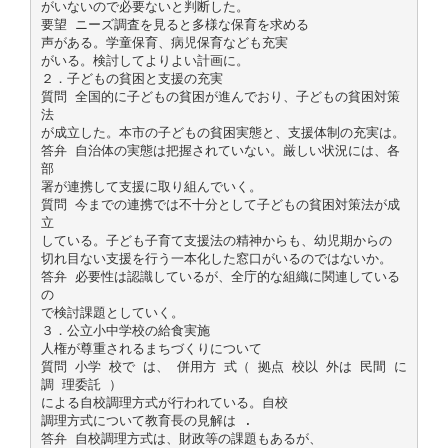
がいないので必要ないと判断した。
要望 ニーズ調査を見ると多様な保育を求める
声がある。学童保育、病児保育なども充実
がいる。検討してよりよい計画に。
２．子どもの貧困と支援の充実
質問 全国的に子どもの貧困が進んでおり、子どもの貧困対策
法
が成立した。本市の子どもの貧困実態と、支援体制の充実は。
答弁 自治体の実態は把握されていない。厳しい状況には、各
部
署が連携して支援に取り組んでいく。
質問 今までの連携では不十分として子どもの貧困対策法が成
立
している。子ども子育て支援法の精神からも、幼児期からの
切れ目ない支援を行う一本化した窓口がいるのではないか。
答弁 必要性は認識しているが、全庁的な組織に関連している
の
で検討課題としていく。
３．公立小中学校の給食実施
人権が尊重されるまちづくりについて
質問 小学 校で は、 併用方 式（ 拠点 校以 外は 民間 に
調 理委託 ）
による自校調理方式が行われている。自校
調理方式について教育長の見解は .
答弁 自校調理方式は、財政等の課題もあるが、