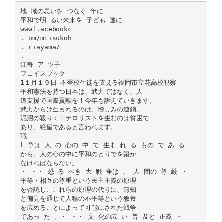
地 域の思いを つなぐ 年に
平和で明 るい未来を 子ども 達に
wwwf.acebookc
. om/mtisukoh
. riayama7
.
江嵜 ア ツ子
フェイスブック
1１月１９日 不登校生徒を支える福岡市立花高校視察
平和憲法を持つ日本は、武力ではなく、人
道支援で国際貢献を！今年も訴えていきます。
武力からは生まれるのは、憎しみの連鎖、
泥沼の殺りく！テロリストを生むのは貧困で
あり、絶望であると言われます。
戦
｢ 争は 人 の 心の 中 で 生ま れ る もの で あ る
から、人の心の中に平和のとりでを築か
なければならない。
・ ・・ 恐 る べき 大 戦 争は 、 人 間の 尊 厳 ・
平等・相互の尊重という民主主義の原理
を否認し、これらの原理の代りに、無知
と偏見を通じて人種の不平等という教養
を広めることによって可能にされた戦争
であっ た 。・ ・・ 文 化の広 い 普 及と 正義 ・