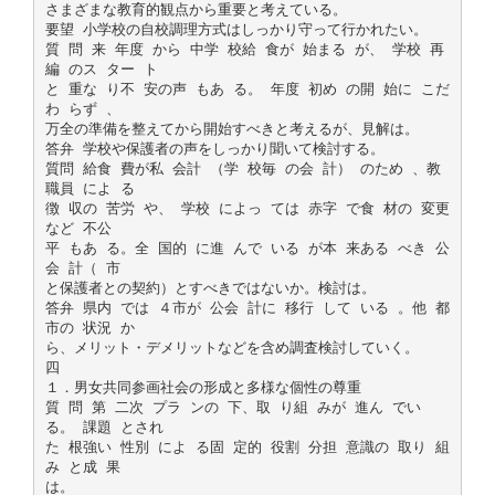
さまざまな教育的観点から重要と考えている。
要望 小学校の自校調理方式はしっかり守って行かれたい。
質 問 来 年度 から 中学 校給 食が 始まる が、 学校 再
編 のス ター ト
と 重な り不 安の声 もあ る。 年度 初め の開 始に こだ
わ らず 、
万全の準備を整えてから開始すべきと考えるが、見解は。
答弁 学校や保護者の声をしっかり聞いて検討する。
質問 給食 費が私 会計 （学 校毎 の会 計） のため 、教
職員 によ る
徴 収の 苦労 や、 学校 によっ ては 赤字 で食 材の 変更
など 不公
平 もあ る。全 国的 に進 んで いる が本 来ある べき 公
会 計（ 市
と保護者との契約）とすべきではないか。検討は。
答弁 県内 では ４市が 公会 計に 移行 して いる 。他 都
市の 状況 か
ら、メリット・デメリットなどを含め調査検討していく。
四
１．男女共同参画社会の形成と多様な個性の尊重
質 問 第 二次 プラ ンの 下、取 り組 みが 進ん でい
る。 課題 とされ
た 根強い 性別 によ る固 定的 役割 分担 意識の 取り 組
み と成 果
は。