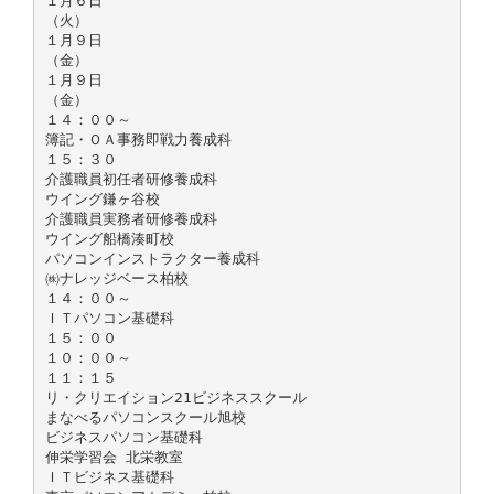
１月６日
（火）
１月９日
（金）
１月９日
（金）
１４：００～
簿記・ＯＡ事務即戦力養成科
１５：３０
介護職員初任者研修養成科
ウイング鎌ヶ谷校
介護職員実務者研修養成科
ウイング船橋湊町校
パソコンインストラクター養成科
㈱ナレッジベース柏校
１４：００～
ＩＴパソコン基礎科
１５：００
１０：００～
１１：１５
リ・クリエイション21ビジネススクール
まなべるパソコンスクール旭校
ビジネスパソコン基礎科
伸栄学習会 北栄教室
ＩＴビジネス基礎科