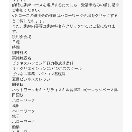
的確な訓練コースを選択するためにも、受講申込みの前に是非
ご参加ください。
◇各コースの説明会の詳細はハローワーク会場をクリックする
とご覧になれます。
また、訓練内容等は訓練科名をクリックするとご覧になれま
す。
説明会会場
日程
時間
訓練科名
実施施設名
ビジネスパソコン即戦力養成基礎科
リ・クリエイション21ビジネススクール
ビジネス事務・パソコン基礎科
夏目ビジネスカレッジ
開講日
ネットワークセキュリティスキル習得科 ㈱ナレッジベース津
田沼校
ハローワーク
成田
ハローワーク
銚子
ハローワーク
船橋