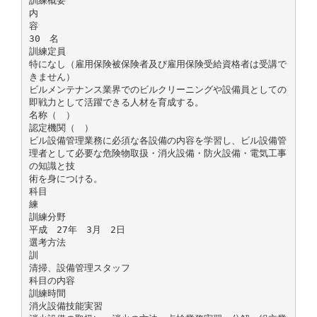
訓練概要
内
容
30 名
訓練定員
特になし（雇用保険被保険者及び雇用保険受給資格者は受講で
きません）
ビルメンテナンス業界でのビルクリーニングや設備員としての
即戦力として活躍できる人材を育成する。
名称（ ）
認定機関（ ）
ビル設備管理業務に必須な各設備の内容を学習し、ビル設備管
理者として必要な危険物取扱・消火設備・防火設備・電気工事
の知識と技
術を身につける。
科目
練
訓練分野
平成 27年 3月 2日
選考方法
訓
清掃、設備管理スタッフ
科目の内容
訓練時間
消火設備技能実習