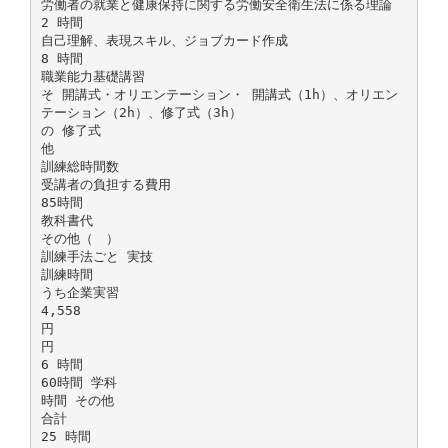
労働者の就業と健康保持に関する労働安全衛生法に係る理論
2 時間
自己理解、表現スキル、ジョブカード作成
8 時間
職業能力基礎講習
そ 開講式・オリエンテーション・ 開講式（1h）、オリエン
テーション（2h）、修了式（3h）
の 修了式
他
訓練総時間数
受講者の負担する費用
85時間
教科書代
その他（ ）
訓練手法ごと 実技
訓練時間
うち企業実習
4,558
円
円
6 時間
60時間 学科
時間 その他
合計
25 時間