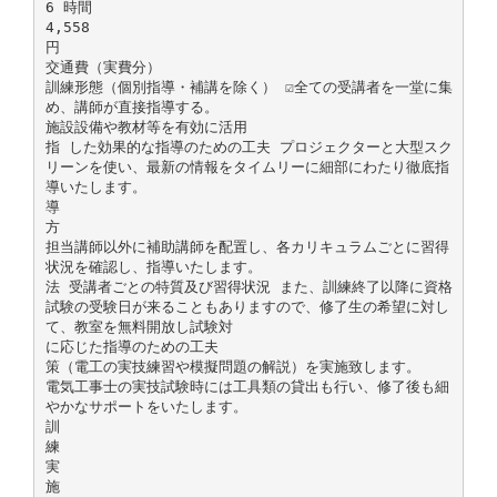
6 時間
4,558
円
交通費（実費分）
訓練形態（個別指導・補講を除く） ☑全ての受講者を一堂に集
め、講師が直接指導する。
施設設備や教材等を有効に活用
指 した効果的な指導のための工夫 プロジェクターと大型スク
リーンを使い、最新の情報をタイムリーに細部にわたり徹底指
導いたします。
導
方
担当講師以外に補助講師を配置し、各カリキュラムごとに習得
状況を確認し、指導いたします。
法 受講者ごとの特質及び習得状況 また、訓練終了以降に資格
試験の受験日が来ることもありますので、修了生の希望に対し
て、教室を無料開放し試験対
に応じた指導のための工夫
策（電工の実技練習や模擬問題の解説）を実施致します。
電気工事士の実技試験時には工具類の貸出も行い、修了後も細
やかなサポートをいたします。
訓
練
実
施