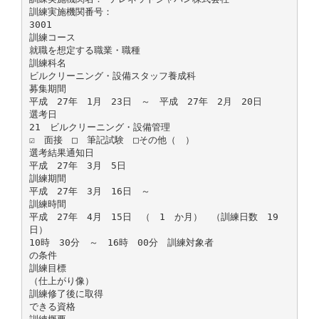
訓練実施機関番号：
3001
訓練コース
就職を想定する職業・職種
訓練科名
ビルクリーニング・設備スタッフ養成科
募集期間
平成 27年 1月 23日 ～ 平成 27年 2月 20日
選考日
21 ビルクリーニング・設備管理
☑ 面接 □ 筆記試験 □その他（ ）
選考結果通知日
平成 27年 3月 5日
訓練期間
平成 27年 3月 16日 ～
訓練時間
平成 27年 4月 15日 （ 1 か月） （訓練日数 19
日）
10時 30分 ～ 16時 00分 訓練対象者
の条件
訓練目標
（仕上がり像）
訓練修了後に取得
できる資格