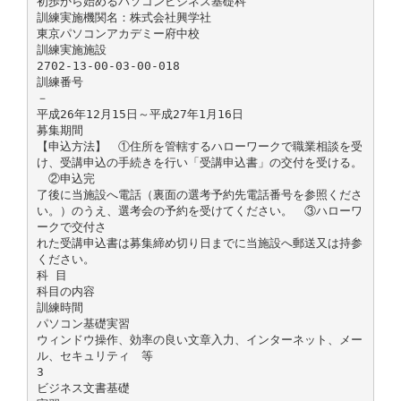
初歩から始めるパソコンビジネス基礎科
訓練実施機関名：株式会社興学社
東京パソコンアカデミー府中校
訓練実施施設
2702-13-00-03-00-018
訓練番号
－
平成26年12月15日～平成27年1月16日
募集期間
【申込方法】 ①住所を管轄するハローワークで職業相談を受
け、受講申込の手続きを行い「受講申込書」の交付を受ける。
②申込完
了後に当施設へ電話（裏面の選考予約先電話番号を参照くださ
い。）のうえ、選考会の予約を受けてください。 ③ハローワ
ークで交付さ
れた受講申込書は募集締め切り日までに当施設へ郵送又は持参
ください。
科 目
科目の内容
訓練時間
パソコン基礎実習
ウィンドウ操作、効率の良い文章入力、インターネット、メー
ル、セキュリティ 等
3
ビジネス文書基礎