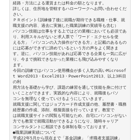
経路・方法による運賃または料金の額となります。
詳しくは、住所地を管轄するハローワークへお問い合わせくだ
さい。
ＰＲポイント(訓練修了後に就職が期待できる職種・仕事、就
職支援の内容、過去に実施した職業訓練の実績等も含む）
パソコン技能は仕事をする上ではどの業種においても必須であ
り、利用スキルがないと求人票で「ワード・エクセルを使
える方」「パソコンの入力操作ができる方」と記載のあるもの
には応募ができずに諦めているという方の声をよく聞きま
す。逆に、パソコン技能があれば応募できる企業も一気に広が
り、今まで挑戦できなかった業種にも飛び込みやすくなり
ます。
今回の訓練ではパソコン使用機会が多く人気の高いMicrosof
t Word2013・Excel2013・PowerPoint2013、以上3科目
の利
用方法を基礎から学び、課題の練習を通して技能を身に付けて
いくことができます。実践的な内容により、就職後もパソ
コンを無理なく使っていけるようにしていきます。
就職支援に関してはジョブカード作成支援の他、履歴書・職務
経歴書の作成、添削、模擬面接を行っています。教室で
は就職支援サイトの閲覧も可能なため、自宅にパソコンがない
方でも教室で就職活動ができるようになり、随時キャリア
コンサルタントに相談できる体制を取っております。
●職業訓練実績について
平成22年5月から現在まで「基金訓練」「求職者支援訓練」