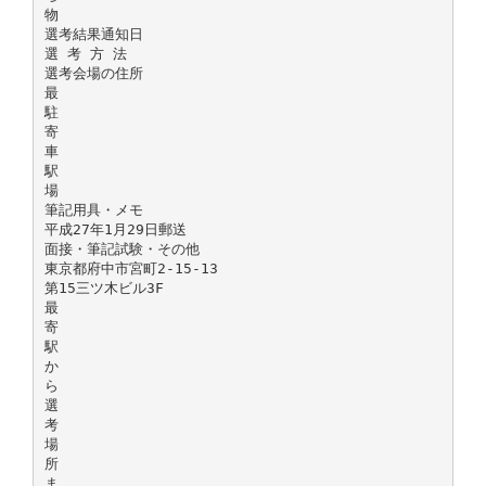
物
選考結果通知日
選 考 方 法
選考会場の住所
最
駐
寄
車
駅
場
筆記用具・メモ
平成27年1月29日郵送
面接・筆記試験・その他
東京都府中市宮町2-15-13
第15三ツ木ビル3F
最
寄
駅
か
ら
選
考
場
所
ま