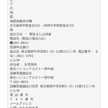
で
の
地
図
地図画像添付欄
京王線府中駅徒歩5分・JR府中本町駅徒歩7分
無
提出方法 ： 郵送または持参
郵送先（郵送の場合のみ）
🏣183-0023
受講申込書の
提出先 東京都府中市宮町2-15-13第15三ツ木 電話番号： 0
42（362）4791
ビル3F
担当者： 矢澤美和
東京パソコンアカデミー府中校
訓練実施施設名
東京パソコンアカデミー府中校
〒183-0023
訓練実施施設の住所 東京都府中市宮町2-15-13第15三ツ木
ビル3F
電 話 番 号
Ｆ Ａ Ｘ 番 号
メールアドレス
お問い合わせ担当者