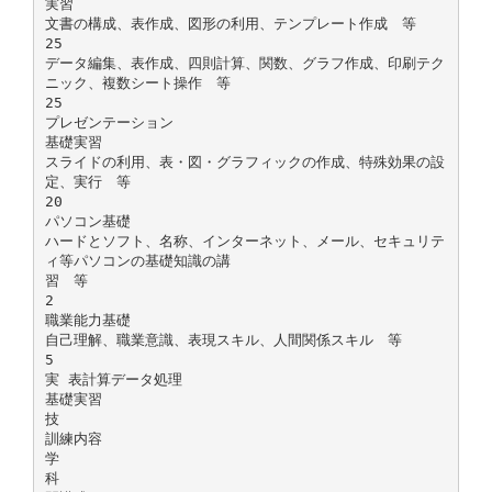
実習
文書の構成、表作成、図形の利用、テンプレート作成 等
25
データ編集、表作成、四則計算、関数、グラフ作成、印刷テク
ニック、複数シート操作 等
25
プレゼンテーション
基礎実習
スライドの利用、表・図・グラフィックの作成、特殊効果の設
定、実行 等
20
パソコン基礎
ハードとソフト、名称、インターネット、メール、セキュリテ
ィ等パソコンの基礎知識の講
習 等
2
職業能力基礎
自己理解、職業意識、表現スキル、人間関係スキル 等
5
実 表計算データ処理
基礎実習
技
訓練内容
学
科