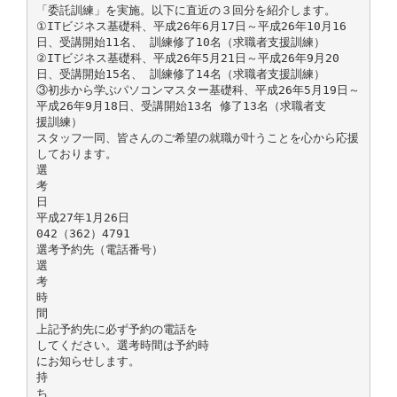
「委託訓練」を実施。以下に直近の３回分を紹介します。
①ITビジネス基礎科、平成26年6月17日～平成26年10月16
日、受講開始11名、 訓練修了10名（求職者支援訓練）
②ITビジネス基礎科、平成26年5月21日～平成26年9月20
日、受講開始15名、 訓練修了14名（求職者支援訓練）
③初歩から学ぶパソコンマスター基礎科、平成26年5月19日～
平成26年9月18日、受講開始13名 修了13名（求職者支
援訓練）
スタッフ一同、皆さんのご希望の就職が叶うことを心から応援
しております。
選
考
日
平成27年1月26日
042（362）4791
選考予約先（電話番号）
選
考
時
間
上記予約先に必ず予約の電話を
してください。選考時間は予約時
にお知らせします。
持
ち