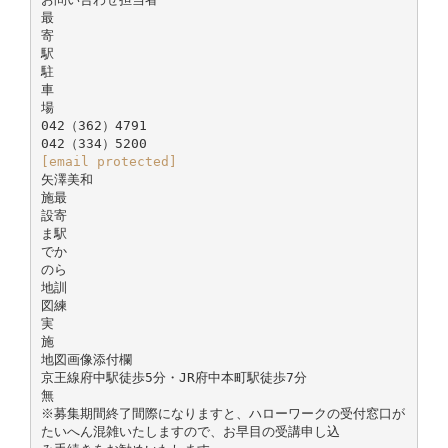
最
寄
駅
駐
車
場
042（362）4791
[email protected]
矢澤美和
施最
設寄
ま駅
でか
のら
地訓
図練
実
施
地図画像添付欄
京王線府中駅徒歩5分・JR府中本町駅徒歩7分
無
※募集期間終了間際になりますと、ハローワークの受付窓口が
たいへん混雑いたしますので、お早目の受講申し込