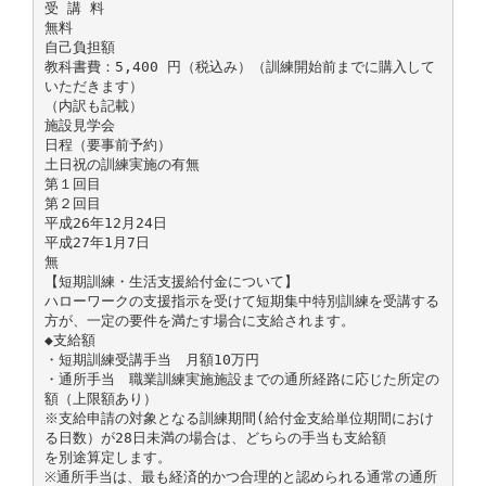
受 講 料
無料
自己負担額
教科書費：5,400 円（税込み）（訓練開始前までに購入して
いただきます）
（内訳も記載）
施設見学会
日程（要事前予約）
土日祝の訓練実施の有無
第１回目
第２回目
平成26年12月24日
平成27年1月7日
無
【短期訓練・生活支援給付金について】
ハローワークの支援指示を受けて短期集中特別訓練を受講する
方が、一定の要件を満たす場合に支給されます。
◆支給額
・短期訓練受講手当 月額10万円
・通所手当 職業訓練実施施設までの通所経路に応じた所定の
額（上限額あり）
※支給申請の対象となる訓練期間(給付金支給単位期間におけ
る日数）が28日未満の場合は、どちらの手当も支給額
を別途算定します。
※通所手当は、最も経済的かつ合理的と認められる通常の通所