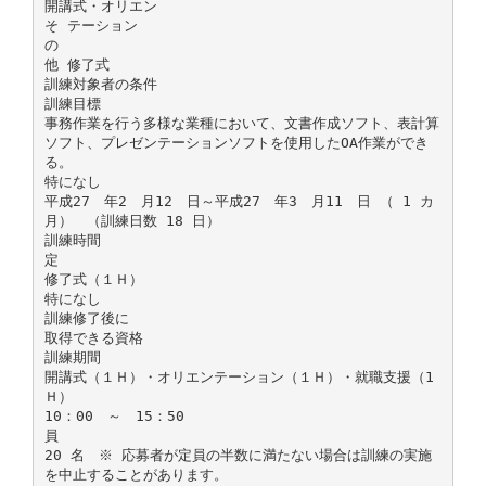
開講式・オリエン
そ テーション
の
他 修了式
訓練対象者の条件
訓練目標
事務作業を行う多様な業種において、文書作成ソフト、表計算
ソフト、プレゼンテーションソフトを使用したOA作業ができ
る。
特になし
平成27 年2 月12 日～平成27 年3 月11 日 （ 1 カ
月） （訓練日数 18 日）
訓練時間
定
修了式（１Ｈ）
特になし
訓練修了後に
取得できる資格
訓練期間
開講式（１Ｈ）・オリエンテーション（１Ｈ）・就職支援（1
Ｈ）
10：00 ～ 15：50
員
20 名 ※ 応募者が定員の半数に満たない場合は訓練の実施
を中止することがあります。