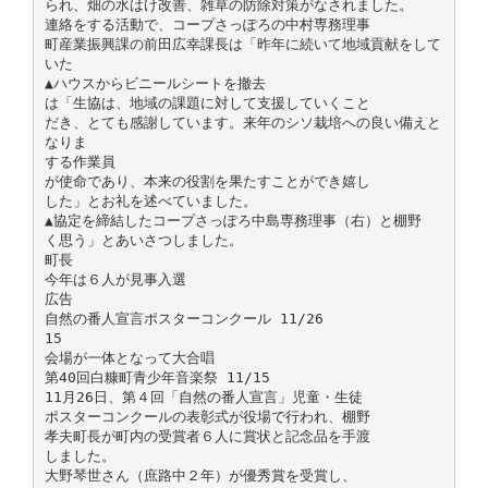
られ、畑の水はけ改善、雑草の防除対策がなされました。
連絡をする活動で、コープさっぽろの中村専務理事
町産業振興課の前田広幸課長は「昨年に続いて地域貢献をして
いた
▲ハウスからビニールシートを撤去
は「生協は、地域の課題に対して支援していくこと
だき、とても感謝しています。来年のシソ栽培への良い備えと
なりま
する作業員
が使命であり、本来の役割を果たすことができ嬉し
した」とお礼を述べていました。
▲協定を締結したコープさっぽろ中島専務理事（右）と棚野
く思う」とあいさつしました。
町長
今年は６人が見事入選
広告
自然の番人宣言ポスターコンクール 11/26
15
会場が一体となって大合唱
第40回白糠町青少年音楽祭 11/15
11月26日、第４回「自然の番人宣言」児童・生徒
ポスターコンクールの表彰式が役場で行われ、棚野
孝夫町長が町内の受賞者６人に賞状と記念品を手渡
しました。
大野琴世さん（庶路中２年）が優秀賞を受賞し、