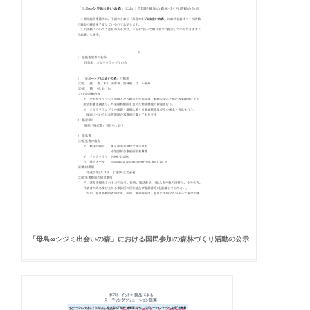
「母島∞シジミ出会いの森」における国民参加の森林づくり活動の公示