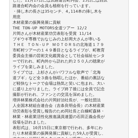
した。11月17日には庶路連合町内会、25日には西庶
路連合町内会の会員も植樹を行っています。
・挿し木の長さは35センチ、4,114本の挿し木を
用意
木材産業の振興発展に貢献
THE TON-UP MOTORS全道ツアー 12/2
片岡さんが木材産業功労表彰を受賞 11/14
ブギウギ専務でおなじみの上杉周大さんが率いる
ＴＨＥ ＴＯＮ-ＵＰ ＭＯＴＯＲＳの北海道１７９
市町村ツアーの１４９番目となるライブが、町教育
委員会主催の芸術文化鑑賞会として社会福祉センタ
ーで行われ、町内外から訪れた約２５０人の聴衆が
ライブを楽しみました。
ライブでは、上杉さんがパワフルな歌声で「北海
道ブギ」など全３曲を熱唱したほか、番組の裏話な
ど軽快なトークで会場は熱気と笑いに包まれ、大い
に盛り上がりました。ライブ終了後には全員で記念
撮影が行われ、ファンとの交流を深めました。
増井林業株式会社の片岡好治社長が、一般社団法
人全国木材組合連合会（吉条良明会長）の木材産業
功労表彰を受賞し報告のため同社長と白糠町森林・
林業・林産業活性化推進議員連盟の石田正義会長が
役場を訪れました。
表彰式は、10月15日に東京都で行われ、多年にわ
たり木材産業の振興発展に貢献した59人が受賞し、