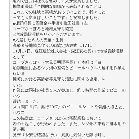
道内では片岡社長を含めて２人が受賞しました。
棚野町長は「全国的な組織から表彰されることは、
これまでの経験と実績があってのことで、我々にと
っても大変喜ばしいことです」と祝福しました。
▲棚野町長に寄附金を手渡す飛田社長（左）
コープさっぽろと地域見守り協定
◇地域貢献活動ありがとうございます◇
▼入選した６人の児童・生徒
高齢者等地域見守り活動協定締結式 11/11
11月17日、森江建設株式会社（森江安社長）は地域貢献活動
として、
コープさっぽろ（大見英明理事長）と本町は「白
泊別地区にあるシソ畑の整備とビニールハウスの越冬用作業を
行いま
糠町における高齢者等見守り活動に関する協定」を
した。
作業には同社の社員５人が参加し、約３時間の作業でビニール
ハウ
締結しました。
ス（間口６㍍、奥行20㍍）のビニールシートや骨組の撤去と、
ハウス
この協定は、コープさっぽろの宅配業務において
内の土起こしが行われました。また、シソ畑の東端に排水用の
溝が掘
見守りや安否確認を行い、異変に気付いた際は町に