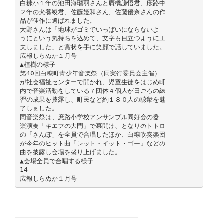
白糠小１年の池田海瑠羽さんと廣橋謙悟君、庶路中
２年の犬養竣君、佐藤姫和さん、佐藤優奈さんの作
品が佳作に選ばれました。
大野さんは「地球がゴミでいっぱいにならないよ
うにという気持ちを込めて、文字も目立つように工
夫しました」と賞状を手に笑顔で話していました。
広報しらぬか１月号
▲植樹の様子
第40回白糠町青少年音楽祭（同実行委員会主催）
が社会福祉センターで開かれ、児童生徒をはじめ町
内で音楽活動をしている７団体４個人が日ごろの練
習の成果を披露し、町民など約１８０人の聴衆を魅
了しました。
同音楽祭は、庶路小学校アンサンブル同好会の器
楽演奏「キエフの大門」で幕開け、となりのトトロ
の「さんぽ」を全員で合唱したほか、白糠吹奏楽団
が今年のヒット曲「レット・イット・ゴー」などの
曲を披露し会場を盛り上げました。
▲会場全員で合唱する様子
14