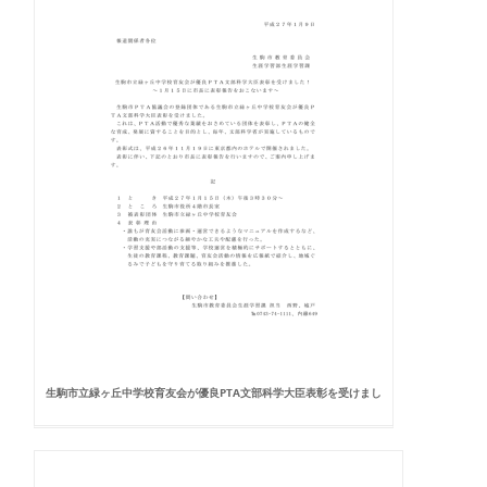
生駒市立緑ヶ丘中学校育友会が優良PTA文部科学大臣表彰を受けまし