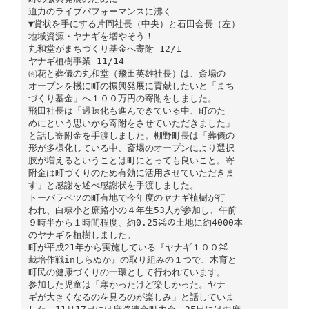
迫力のライブパフォーマンスに沸く
▼賞状を手にする片岡社長（中央）と石田会長（左）
地域資源・ヤナギを増やそう！
丸和堂がまちづくり基金へ寄附 12/1
ヤナギ植樹事業 11/14
㈲花と葬儀の丸和堂（飛田英雄社長）は、斎場の
オープンを機に町の振興発展に貢献したいと「まち
づくり基金」へ１００万円の寄附をしました。
飛田社長は「過疎化も進んできている中、町のた
めにという思いから寄附をさせていただきました」
と話し寄附金を手渡しました。棚野町長は「葬儀の
形が多様化している中、斎場のオープンにより選択
肢が増えるということは町にとっても良いこと。寄
附金は町づくりのため有効に活用させていただきま
す」と感謝を述べ感謝状を手渡しました。
トーパラベツの町有地で今年度のヤナギ植樹が行
われ、白糠小と庶路小の４年生53人が参加し、午前
９時半から１時間程度、約0.25㌶の土地に約4000本
のヤナギを植樹しました。
町が平成21年から実施している『ヤナギ１００㌶
栽培作戦inしらぬか』の取り組みの１つで、木育と
町民の健康づくりの一環として行われています。
参加した児童は「寒かったけど楽しかった。ヤナ
ギが大きくなるのを見るのが楽しみ」と話していま