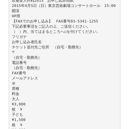
吹奏楽大作戦2015 お申し込み用紙
2015年4月5日（日）東京芸術劇場コンサートホール 15:00
開演
HP用
【FAXでのお申し込み】 FAX番号03-5341-1255
下記必要事項をご記入の上、ご送信ください。
（ ）内、当てはまるところへ○を付けてください。
フリガナ
お申し込み者氏名
チケット送付先ご住所 （自宅・勤務先）
〒
（自宅・勤務先）
電話番号
（自宅・勤務先）
FAX番号
メールアドレス
＠
席種
料金
大人
¥3,000
枚 ￥
子ども
¥1,500
枚 ￥