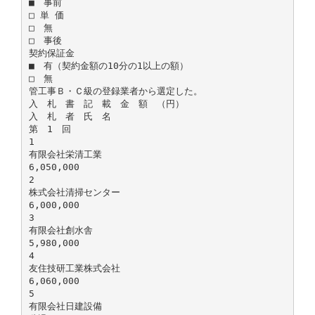
■ 事前
□ 単 価
□ 無
□ 事後
契約保証金
■ 有（契約金額の10分の1以上の額）
□ 無
管工事Ｂ・Ｃ級の登録業者から選定した。
入 札 書 記 載 金 額 （円）
入 札 者 氏 名
第 1 回
1
有限会社栄清工業
6,050,000
2
株式会社清掃センター
6,000,000
3
有限会社創水舎
5,980,000
4
友住技研工業株式会社
6,060,000
5
有限会社日建設備