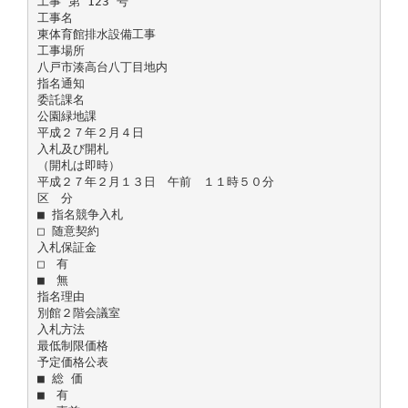
工事 第 123 号
工事名
東体育館排水設備工事
工事場所
八戸市湊高台八丁目地内
指名通知
委託課名
公園緑地課
平成２７年２月４日
入札及び開札
（開札は即時）
平成２７年２月１３日 午前 １１時５０分
区 分
■ 指名競争入札
□ 随意契約
入札保証金
□ 有
■ 無
指名理由
別館２階会議室
入札方法
最低制限価格
予定価格公表
■ 総 価
■ 有