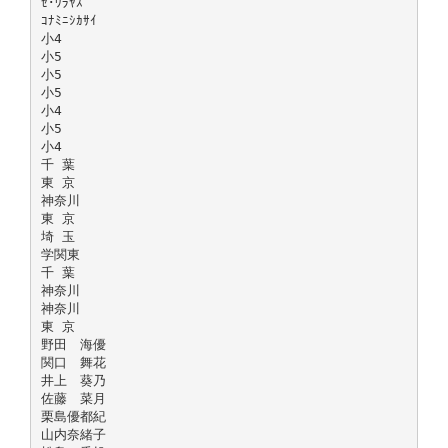
ｾ･ｳﾗﾔｽ
ｺﾅﾐﾆｼｶｻｲ
小4
小5
小5
小5
小4
小5
小4
千 葉
東 京
神奈川
東 京
埼 玉
学関東
千 葉
神奈川
神奈川
東 京
野田 海優
関口 舞花
井上 葵乃
佐藤 菜月
栗島優都紀
山内奈緒子