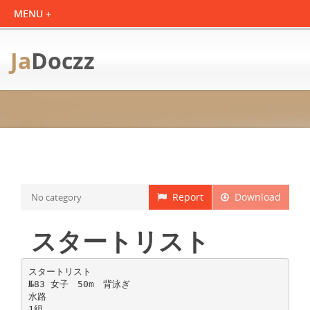
Ja
Doczz
Report
Download
No category
スタートリスト
スタートリスト
№83 女子 50m 背泳ぎ
水路
1組