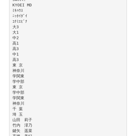
KYOEI MD
ﾐｷﾊｳｽ
ﾆｯﾀｲﾀﾞｲ
ｺﾅﾐｴﾋﾞﾅ
大3
大1
中2
高1
高3
中1
高3
東 京
神奈川
学関東
学中部
東 京
学中部
学関東
神奈川
千 葉
埼 玉
山田 莉子
竹内 澪乃
鍵矢 遥菜