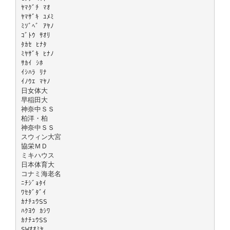
ﾔﾏｸﾞﾁ ﾏｵ
ﾔﾏｻﾞｷ ﾕﾒﾐ
ﾐｿﾞﾍﾞ ｱﾔﾉ
ｺﾞﾄｳ ｻｵﾘ
ﾀｶｾ ﾋﾅﾀ
ﾐﾔｻﾞｷ ﾋﾅﾉ
ｻｶｲ ｼﾎ
ｲｼﾊﾗ ﾘﾅ
ｲﾉｳｴ ﾏﾔﾉ
日女体大
早稲田大
神奈中ＳＳ
柏洋・柏
神奈中ＳＳ
スウィン大宮
協栄ＭＤ
ミキハウス
日本体育大
コナミ海老名
ﾆﾁｼﾞｮﾀｲ
ﾜｾﾀﾞﾀﾞｲ
ｶﾅﾁｭｳSS
ﾊｸﾖｳ ｶｼﾜ
ｶﾅﾁｭｳSS
SWｵｵﾐﾔ