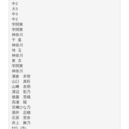
中2
大3
中3
中2
学関東
学関東
神奈川
千 葉
神奈川
埼 玉
神奈川
東 京
学関東
神奈川
瀬倉 未智
山口 真旺
山﨑 友萌
溝辺 彩乃
後藤 里織
高瀬 陽
宮﨑ひな乃
酒井 志穗
石原 里奈
井上 舞乃
ｾｸﾗ ﾐｻﾄ