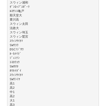
スウィン浦和
ﾀﾞﾝﾛｯﾌﾟｽﾎﾟｰﾂ
ﾙﾈｻﾝｽ亀戸
順天堂大
豊川高
スウィン太田
法政大
スウィン埼玉
スウィン鷲宮
ｽｳｨﾝｻｲﾀﾏ
SWｳﾗﾜ
DSCﾌｼﾞｻﾜ
ﾙ･ｶﾒｲﾄﾞ
ｼﾞｭﾝﾃﾝ
ﾄﾖｶﾜｺｳ
SWｵｵﾀ
ﾎｳｾｲﾀﾞｲ
ｽｳｨﾝｻｲﾀﾏ
SWﾜｼﾐﾔ
高1
高2
中1
高2
大1
高3