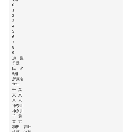
0
1
2
3
4
5
6
7
8
9
加 盟
予選
氏 名
5組
所属名
学年
千 葉
東 京
東 京
神奈川
神奈川
千 葉
東 京
和田 夢叶