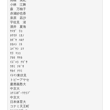
高橋 美紀
小林 江舞
森 万柚子
赤瀬紗也香
泉原 凪沙
宇佐見 渚
酒井 夏海
ﾔﾏﾀﾞ ﾘｺ
ﾀｹｳﾁ ﾐｵﾉ
ｶｷﾞﾔ ﾊﾙﾅ
ﾀｶﾊｼ ﾐｷ
ｺﾊﾞﾔｼ ｴﾏ
ﾓﾘ ﾏﾕｺ
ｱｶｾ ｻﾔｶ
ｲｽﾞﾊﾗ ﾅｷﾞｻ
ｳｻﾐ ﾅｷﾞｻ
ｻｶｲ ﾅﾂﾐ
ｲﾄﾏﾝ東伏見
トピーアヤセ
慶應義塾大
中京大
ｺﾅﾐｽﾎﾟｰﾂｸﾗﾌﾞ
中京大
日本体育大
コナミ天王町