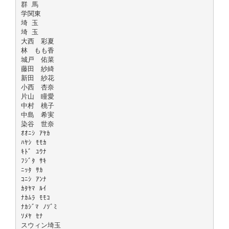
群 馬
学関東
埼 玉
埼 玉
大西 彩夏
林 もも香
城戸 佑菜
藤田 紗綺
新田 紗花
小西 杏奈
片山 瞳愛
中村 桃子
中島 希実
染谷 世奈
ｵｵﾆｼ ｱﾔｶ
ﾊﾔｼ ﾓﾓｶ
ｷﾄﾞ ﾕｳﾅ
ﾌｼﾞﾀ ｻｷ
ﾆｯﾀ ｻｶ
ｺﾆｼ ｱﾝﾅ
ｶﾀﾔﾏ ﾙｲ
ﾅｶﾑﾗ ﾓﾓｺ
ﾅｶｼﾞﾏ ﾉｿﾞﾐ
ｿﾒﾔ ｾﾅ
スウィン埼玉