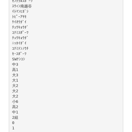
ｾﾝﾄﾗﾙｽﾎﾟｰﾂ
ｽｳｨﾝ南越谷
ｲﾄﾏﾝﾋｶﾞｼ
ﾄﾋﾟｰｱﾔｾ
ｹｲｵｳﾀﾞｲ
ﾁｭｳｷｮｳﾀﾞ
ｺﾅﾐｽﾎﾟｰﾂ
ﾁｭｳｷｮｳﾀﾞ
ﾆｯﾀｲﾀﾞｲ
ｺﾅﾐﾃﾝﾉｳﾁ
ｾ･ｽﾎﾟｰﾂ
SWﾅﾝｺｼ
中3
高1
大3
大1
大2
大2
大2
小6
高2
中1
2組
0
1