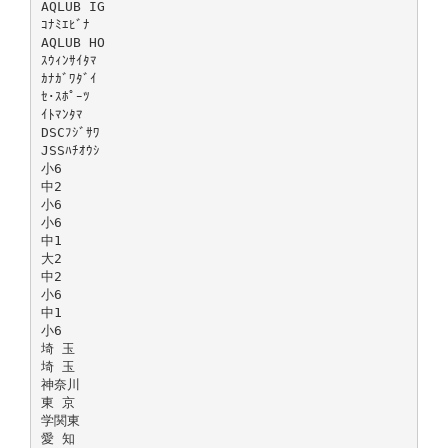
AQLUB IG
ｺﾅﾐｴﾋﾞﾅ
AQLUB HO
ｽｳｨﾝｻｲﾀﾏ
ｶﾅｶﾞﾜﾀﾞｲ
ｾ･ｽﾎﾟｰﾂ
ｲﾄﾏﾝﾀﾏ
DSCﾌｼﾞｻﾜ
JSSﾊﾁｵｳｼ
小6
中2
小6
小6
中1
大2
中2
小6
中1
小6
埼 玉
埼 玉
神奈川
東 京
学関東
愛 知