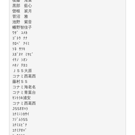
後藤 渚菜
黒部 藍心
曽根 裟月
菅沼 雅
池野 紫音
幡野智佳子
ﾜﾀﾞ ﾕﾒｶ
ｺﾞﾄｳ ﾅﾅ
ｸﾛﾍﾞ ｱｲﾐ
ｿﾈ ｻﾂｷ
ｽｶﾞﾇﾏ ﾐﾔﾋﾞ
ｲｹﾉ ｼｵﾝ
ﾊﾀﾉ ﾁｶｺ
ＪＳＳ大原
コナミ西葛西
藤村ＳＳ
コナミ海老名
コナミ青葉台
ｾﾝﾄﾗﾙ浦安
コナミ西葛西
JSSｵｵﾊﾗ
ｺﾅﾐﾆｼｶｻｲ
ﾌｼﾞﾑﾗSS
ｺﾅﾐｴﾋﾞﾅ
ｺﾅﾐｱｵﾊﾞ