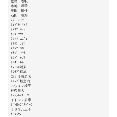
松島 香帆
市地 颯華
奥田 帆佳
石田 瑠海
ﾉﾀﾞ ﾐﾕｳ
ｾｷｸﾞﾁ ﾏｲｶ
ｲﾉｳｴ ｷｲﾉ
ｻﾄｳ ﾅﾂｷ
ｸﾘｼﾏ ﾕｽﾞｷ
ﾔﾏｳﾁ ﾅｵｺ
ﾏﾂｼﾏ ｶﾎ
ｲﾁｼﾞ ﾌｳｶ
ｵｸﾀﾞ ﾎﾉｶ
ｲｼﾀﾞ ﾙｶ
ｾﾝﾄﾗﾙ浦安
ｱｸﾗﾌﾞ稲城
コナミ海老名
ｱｸﾗﾌﾞ堀之内
スウィン埼玉
神奈川大
ｾﾝﾄﾗﾙｽﾎﾟｰﾂ
イトマン多摩
ﾀﾞﾝﾛｯﾌﾟｽﾎﾟｰﾂ
ＪＳＳ八王子
ｾ･ｳﾗﾔｽ