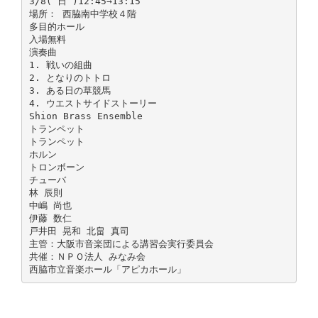
3/8( 日 )12:45→13:15
場所： 西脇南中学校４階
多目的ホール
入場無料
演奏曲
1. 戦いの組曲
2. となりのトトロ
3. ある日の草競馬
4. ウエストサイドストーリー
Shion Brass Ensemble
トランペット
トランペット
ホルン
トロンボーン
チューバ
林 辰則
中嶋 尚也
伊藤 数仁
戸井田 晃和 北畠 真司
主管：大阪市音楽団による講習会実行委員会
共催：ＮＰＯ法人 みなみ会