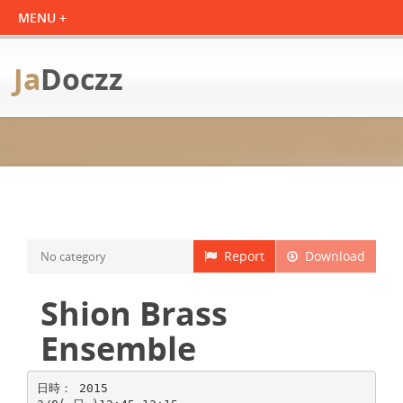
Ja
Doczz
Report
Download
No category
Shion Brass
Ensemble
日時： 2015