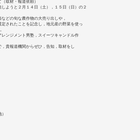
て（取材・報道依頼）
信しようと２月１４日（土），１５日（日）の２
姫などの旬な農作物の大売り出しや，
選定されたことを記念し，地元産の野菜を使っ
。
アレンジメント男塾，スイーツキャンドル作
。
で，貴報道機関からぜひ，告知，取材をし
地）