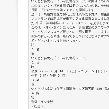
いくとぴあ食花「にいがた食花フェア」の開催につい
この度，いくとぴあ食花では冬のにいがたの魅力を発
日間，「にいがた食花フェア」を開催します。
当日は，鳥屋野地区で採れた女池菜や雪下野菜，越後
レストランでは新潟市が東アジア文化都市２０１５に
た 中華・韓国料理のスペシャルメニューを提供します
この他，バレンタインにちなみ，男性限定のフラワー
り，クリスマスローズ展などの企画を用意しています
新潟の食と花を体感・堪能できる２日間となりますの
てくださいますようお願いします。
記
１ 名
称
いくとぴあ食花「にいがた食花フェア」
２ 日
時
平成 27 年 2 月 14 日（土）～2 月 15 日（日）
午前 9 時～午後 5 時
３ 会
場
いくとぴあ食花（住所：新潟市中央区清五郎 336 番
４ 内
容
別添チラシ参照
＜担当＞