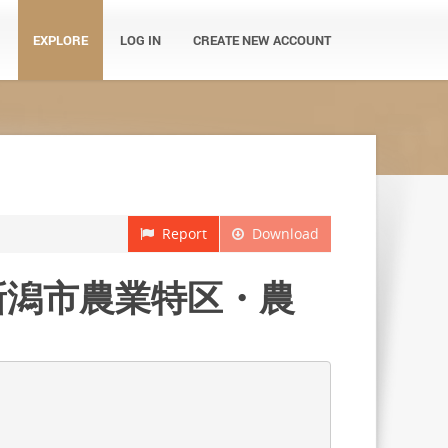
EXPLORE
LOG IN
CREATE NEW ACCOUNT
Report
Download
位 新潟市農業特区・農