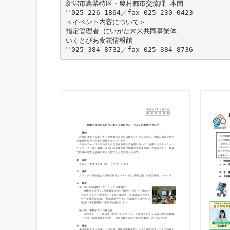
新潟市農業特区・農村都市交流課 本間
℡025-226-1864／fax 025-230-0423
＜イベント内容について＞
指定管理者 にいがた未来共同事業体
いくとぴあ食花情報館