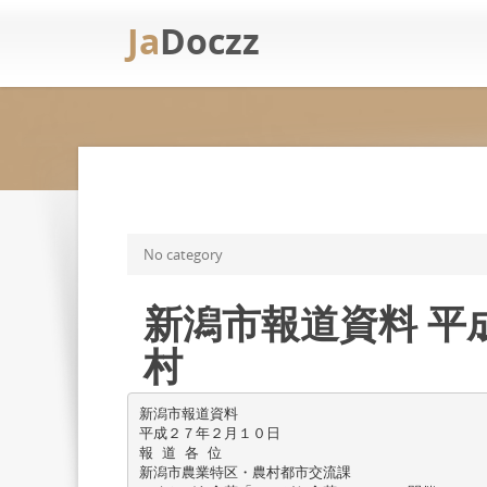
Ja
Doczz
No category
新潟市報道資料 平成
村
新潟市報道資料
平成２７年２月１０日
報 道 各 位
新潟市農業特区・農村都市交流課