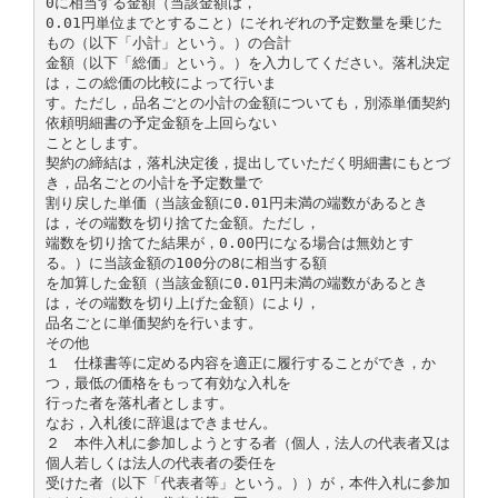
0に相当する金額（当該金額は，
0.01円単位までとすること）にそれぞれの予定数量を乗じた
もの（以下「小計」という。）の合計
金額（以下「総価」という。）を入力してください。落札決定
は，この総価の比較によって行いま
す。ただし，品名ごとの小計の金額についても，別添単価契約
依頼明細書の予定金額を上回らない
こととします。
契約の締結は，落札決定後，提出していただく明細書にもとづ
き，品名ごとの小計を予定数量で
割り戻した単価（当該金額に0.01円未満の端数があるとき
は，その端数を切り捨てた金額。ただし，
端数を切り捨てた結果が，0.00円になる場合は無効とす
る。）に当該金額の100分の8に相当する額
を加算した金額（当該金額に0.01円未満の端数があるとき
は，その端数を切り上げた金額）により，
品名ごとに単価契約を行います。
その他
１ 仕様書等に定める内容を適正に履行することができ，か
つ，最低の価格をもって有効な入札を
行った者を落札者とします。
なお，入札後に辞退はできません。
２ 本件入札に参加しようとする者（個人，法人の代表者又は
個人若しくは法人の代表者の委任を
受けた者（以下「代表者等」という。））が，本件入札に参加