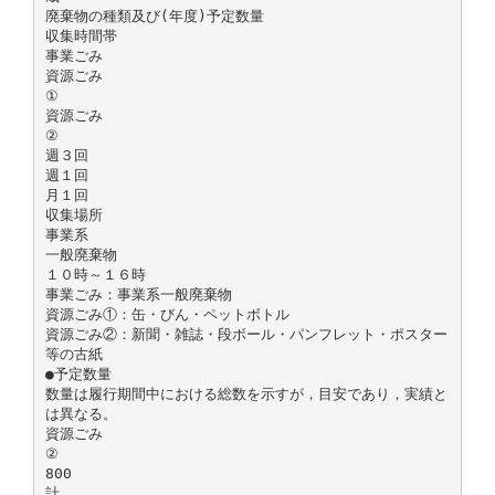
廃棄物の種類及び(年度)予定数量
収集時間帯
事業ごみ
資源ごみ
①
資源ごみ
②
週３回
週１回
月１回
収集場所
事業系
一般廃棄物
１０時～１６時
事業ごみ：事業系一般廃棄物
資源ごみ①：缶・びん・ペットボトル
資源ごみ②：新聞・雑誌・段ボール・パンフレット・ポスター
等の古紙
●予定数量
数量は履行期間中における総数を示すが，目安であり，実績と
は異なる。
資源ごみ
②
800
計