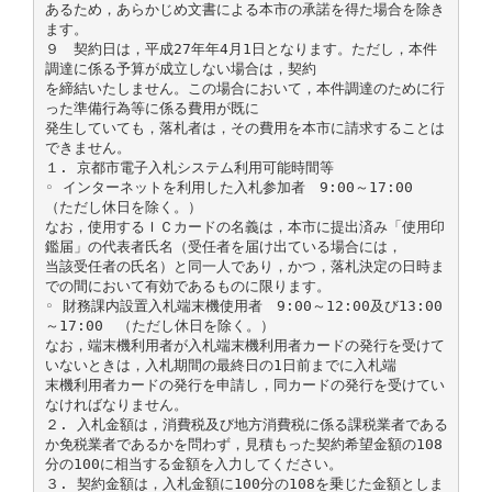
あるため，あらかじめ文書による本市の承諾を得た場合を除き
ます。
９ 契約日は，平成27年年4月1日となります。ただし，本件
調達に係る予算が成立しない場合は，契約
を締結いたしません。この場合において，本件調達のために行
った準備行為等に係る費用が既に
発生していても，落札者は，その費用を本市に請求することは
できません。
１. 京都市電子入札システム利用可能時間等
◦ インターネットを利用した入札参加者 9:00～17:00
（ただし休日を除く。）
なお，使用するＩＣカードの名義は，本市に提出済み「使用印
鑑届」の代表者氏名（受任者を届け出ている場合には，
当該受任者の氏名）と同一人であり，かつ，落札決定の日時ま
での間において有効であるものに限ります。
◦ 財務課内設置入札端末機使用者 9:00～12:00及び13:00
～17:00 （ただし休日を除く。）
なお，端末機利用者が入札端末機利用者カードの発行を受けて
いないときは，入札期間の最終日の1日前までに入札端
末機利用者カードの発行を申請し，同カードの発行を受けてい
なければなりません。
２. 入札金額は，消費税及び地方消費税に係る課税業者である
か免税業者であるかを問わず，見積もった契約希望金額の108
分の100に相当する金額を入力してください。
３. 契約金額は，入札金額に100分の108を乗じた金額としま