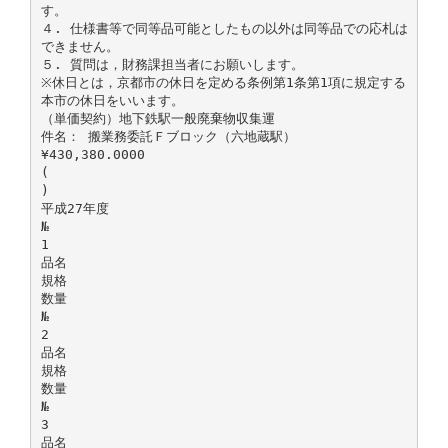
す。
４. 仕様書等で同等品可能としたもの以外は同等品での応札は
できません。
５. 質問は，財務課担当者にお願いします。
※休日とは，京都市の休日を定める条例第1条第1項に規定する
本市の休日をいいます。
（単価契約）地下鉄駅一般廃棄物収集運
件名： 搬業務委託Ｆブロック（六地蔵駅）
¥430,380.0000
(
)
平成27年度
№
1
品名
規格
数量
№
2
品名
規格
数量
№
3
品名