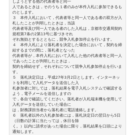
しようとする他の代表者等と同一
人であるときは，そのうち１者のみが本件入札に参加できるも
のとします。
３ 本件入札において，代表者等と同一人である者の双方が入
札したことが判明したときは，当該
代表者等及び同一人である者のした入札は，京都市交通局契約
規程第7条の2第13号に基づきそれ
ぞれ無効とするとともに，競争入札参加停止を行います。
４ 本件入札により落札者を決定した場合において，契約を締
結するまでの間に，落札者となった
代表者等が，本件入札において入札した他の代表者等と同一人
であったことが判明したときは，
契約を締結せず，それぞれについて競争入札参加停止を行いま
す。
５ 落札決定日は，平成27年3月2日とします。インターネッ
トを利用して入札データを送信した入
札参加者に対しては，落札結果を電子入札システムで確認する
よう，電子メールを送信しますの
で，各自で確認してください。落札者が入札端末機を使用して
入札データを送信していた場合に
は，財務課担当者から落札者に電話連絡します。
６ 落札者以外の入札参加者には，落札決定日の翌日から5日
（日数の計算に当たっては，休日を除
く。）以内に請求があった場合に限り，落札結果を口頭により
通知します。