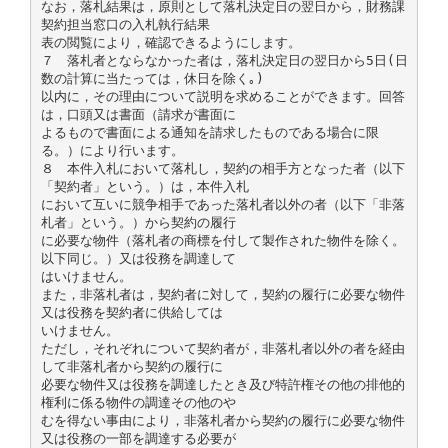
なお，落札結果は，原則として落札決定日の翌日から，財務課
契約担当窓口の入札執行結果
表の閲覧により，確認できるようにします。
７ 落札者とならなかった者は，落札決定日の翌日から5日(日
数の計算に当たっては，休日を除く｡)
以内に，その理由について説明を求めることができます。回答
は，口頭又は書面（請求が書面に
よるもので書面による通知を請求したものである場合に限
る。）により行います。
８ 本件入札において落札し，契約の相手方となった者（以下
「契約者」という。）は，本件入札
において互いに競争相手であった落札者以外の者（以下「非落
札者」という。）から契約の履行
に必要な物件（落札者の商標を付して製作された物件を除く。
以下同じ。）又は役務を調達して
はいけません。
また，非落札者は，契約者に対して，契約の履行に必要な物件
又は役務を契約者に供給しては
いけません。
ただし，それぞれについて契約者が，非落札者以外の者を経由
して非落札者から契約の履行に
必要な物件又は役務を調達したとき及び特許権その他の排他的
権利に係る物件の調達その他のや
むを得ない事由により，非落札者から契約の履行に必要な物件
又は役務の一部を調達する必要が