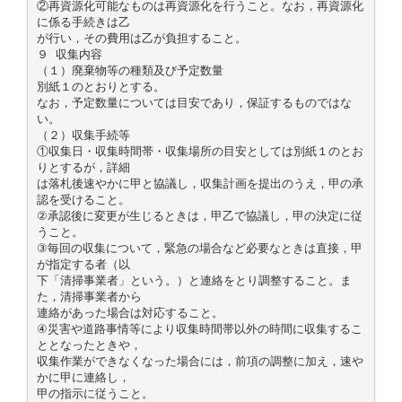
②再資源化可能なものは再資源化を行うこと。なお，再資源化
に係る手続きは乙
が行い，その費用は乙が負担すること。
９ 収集内容
（１）廃棄物等の種類及び予定数量
別紙１のとおりとする。
なお，予定数量については目安であり，保証するものではな
い。
（２）収集手続等
①収集日・収集時間帯・収集場所の目安としては別紙１のとお
りとするが，詳細
は落札後速やかに甲と協議し，収集計画を提出のうえ，甲の承
認を受けること。
②承認後に変更が生じるときは，甲乙で協議し，甲の決定に従
うこと。
③毎回の収集について，緊急の場合など必要なときは直接，甲
が指定する者（以
下「清掃事業者」という。）と連絡をとり調整すること。ま
た，清掃事業者から
連絡があった場合は対応すること。
④災害や道路事情等により収集時間帯以外の時間に収集するこ
ととなったときや，
収集作業ができなくなった場合には，前項の調整に加え，速や
かに甲に連絡し，
甲の指示に従うこと。