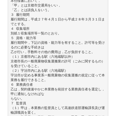
本仕様書において，
「甲」とは京都市交通局をいい，
「乙」とは請負人をいう。
３ 履行期間
履行期間は，平成２７年４月１日から平成２８年３月３１日ま
でとする。
４ 収集場所
別紙１収集場所等一覧のとおり。
５ 資格・能力等
履行期間中，下記の資格・能力等を有すること。許可等を受け
るのに必要な手続きは
乙が行い，手数料その他の費用は，乙が負担すること。
（１）京都市内にある駅（六地蔵駅以外）
京都市長の一般廃棄物収集運搬業の許可（ごみに関するもの）
を受けていること。
（２）宇治市内にある駅（六地蔵駅）
宇治市が定める事業系一般廃棄物の収集運搬の規定に従って本
業務を履行できること。
６ 業務責任者
乙は，契約後速やかに本業務を統括する業務責任者を選定し，
甲に通知しなければな
らない。
７ 監督員
（１）甲は，本業務の監督員として高速鉄道部運輸課長及び運
輸課職員を置く。