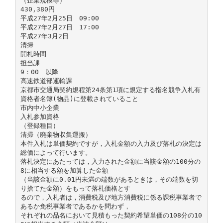
（企業規模等）
430,380円
平成27年2月25日 09:00
平成27年2月27日 17:00
平成27年3月2日
清掃
開札時間
担当課
9：00 以降
高速鉄道部運輸課
京都市交通局契約規程第24条第1項に規定する指名競争入札有
資格者名簿(物品)に登載されていること
市内中小企業
入札参加資格
（登録種目）
清掃（廃棄物収集運搬）
本件入札は単価契約ですが，入札金額の入力及び落札の決定は
総価によって行います。
落札決定にあたっては，入力された金額に当該金額の100分の
8に相当する額を加算した金額
（当該金額に0.01円未満の端数があるときは，その端数を切
り捨てた金額）をもって落札価格とす
るので，入札者は，消費税及び地方消費税に係る課税事業者で
あるか免税事業者であるかを問わず，
それぞれの品名において見積もった契約希望単価の108分の10