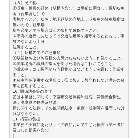
（３）その他
①収集・運搬の経路（駅構内含む）は事前に調査し，適切な車
両（台車含む）で
実施すること。なお，地下鉄駅の立地上，収集車の駐車場所は
無いので，駐車場
所を必要とする場合は乙の負担で確保すること。
②車両の通行にあたっては交通法規等を遵守するとともに，事
故のないよう十分
注意すること。
（４）駅構内での注意事項
①駅業務およびお客様の支障とならないよう，作業すること。
②収集場所の職員の指示を受けた場合はこれに従うこと。
③搬送中，ゴミ袋等から内容物が出ないよう，注意して作業す
ること。
④台車等を使用する場合は，③に加え，荷崩れしない構造の台
車を使用すること。
10 関係法令等の遵守
乙は本業務に関して，京都市交通局契約規程，労働安全衛生
法，廃棄物の処理及び清
掃に関する法律，その他関係法令・条例・規則等を遵守しなけ
ればならない。
11 損害の負担
本業務の実施にあたり，乙の責において生じた損害（第三者に
及ぼした損害を含む。
）