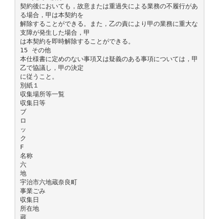
契約後においても，故意または重過失による業務の不履行があ
る場合，甲は本契約を
解除することができる。また，乙の責により甲の業務に重大な
支障が発生した場合，甲
は本契約を即時解除することができる。
15 その他
本仕様書に定めのない事項又は疑義のある事項については，甲
乙で協議し，甲の決定
に従うこと。
別紙１
収集場所等一覧
収集日等
ブ
ロ
ッ
ク
F
名称
六
地
宇治市六地蔵奈良町
事業ごみ
収集日
所在地
蔵