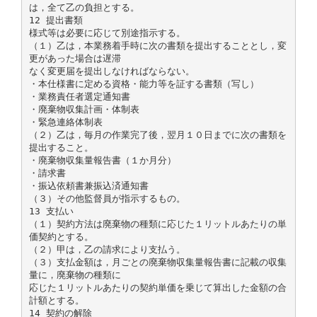
は，全て乙の負担とする。
12 提出書類
様式等は必要に応じて別途指示する。
（１）乙は，本業務着手時に次の書類を提出することとし，変
更があった場合は遅滞
なく変更届を提出しなければならない。
・本仕様書に定める資格・能力等を証する書類（写し）
・業務責任者選定通知書
・廃棄物収集計画・体制表
・緊急連絡体制表
（２）乙は，毎月の作業完了後，翌月１０日までに次の書類を
提出すること。
・廃棄物収集量報告書（１か月分）
・請求書
・振込依頼書兼振込済通知書
（３）その他監督員が指示するもの。
13 支払い
（１）契約方法は廃棄物の種類に応じた１リットルあたりの単
価契約とする。
（２）甲は，乙の請求により支払う。
（３）支払金額は，月ごとの廃棄物収集量報告書に記載の収集
量に，廃棄物の種類に
応じた１リットルあたりの契約単価を乗じて算出した金額の合
計額とする。
14 契約の解除