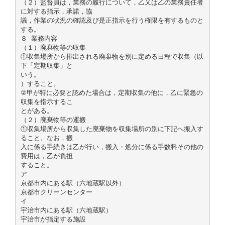
（２）監督員は，業務の履行について，乙又は乙の業務責任者
に対する指示，承諾，協
議，作業の状況の確認及び是正指示を行う権限を有するものと
する。
８ 業務内容
（１）廃棄物等の収集
①収集場所から排出される廃棄物を別に定める日程で収集（以
下「定期収集」と
いう。
）すること。
②甲が特に必要と認めた場合は，定期収集の他に，乙に緊急の
収集を指示するこ
とがある。
（２）廃棄物等の運搬
①収集場所から収集した廃棄物を収集場所の別に下記へ搬入す
ること。なお，搬
入に係る手続きは乙が行い，搬入・処分に係る手数料その他の
費用は，乙が負担
すること。
ア
京都市内にある駅（六地蔵駅以外）
京都市クリーンセンター
イ
宇治市内にある駅（六地蔵駅）
宇治市が指定する施設