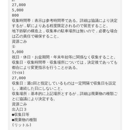
27,000
5,000
800
収集時間帯：表示は参考時間帯である。詳細は協議により決定
するが，駅によりある程度限定されるので留意すること。
地下鉄駅の構造上，収集車の駐車場所は無いので，必要な場合
は乙の責任で確保すること。
資源ごみ
①
5,000
祝日・休日・お盆期間・年末年始等に関係なく収集すること。
収集日・収集時間帯・収集場所については，決定後であっても
都合により変更指示を行うことがある。
(ﾘｯﾄﾙ)
27,000
収集日：週○回と指定しているものは一定間隔で収集日を設定
し，連続した日にしないこと。
収集場所：基本的に上記場所とするが，詳細は廃棄物の種類ご
とに協議により決定する。
資源ごみ
出入口３
●収集日等
●廃棄物の種類