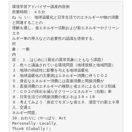
環境学習アドバイザー講座内容例
所要時間： ４５分
ね ら い： 地球温暖化と日常生活でのエネルギーや物の消費
と関連することの
理解を通し、省エネルギー活動および新エネルギーやクリーン
エネ
ルギー車の導入などの必要性の認識を啓発する。
対
象： 一般
内
容： １．はじめに(最近の異常気象にともなう課題)
２．色々と議論されている環境問題（地球規模と地域問題）
３．地球の持続性に影響を与える地球温暖化
４．地球温暖化の主要因はエネルギー消費に伴うＣＯ２
５．身近なエネルギー消費には直接消費と間接消費が
６．直接消費のエネルギーの種類と省エネによるＣＯ２削減
７．ＣＯ２の排出を減らすクリーンエネルギー（自動）車
８．日常生活での間接消費の省エネは３Ｒ＋１R
９．考えてみよう「身近でモダンな省エネ、浦安での新エネ導
入、交通エ
ネルギー問題」
10．おわりに（やっぱり、Act
Personally・Locally、
Think Globally！）