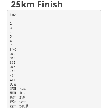
25km Finish
順位
1
2
3
4
5
6
7
ｾﾞｯｹﾝ
305
303
301
304
403
404
401
氏名
野田 沙織
黒田 真央
折野 加奈
蓮池 杏奈
新井 沙紀枝