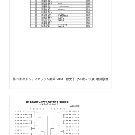
第39回牛久シティマラソン結果 5KM一般女子（50歳～59歳) 種目順位