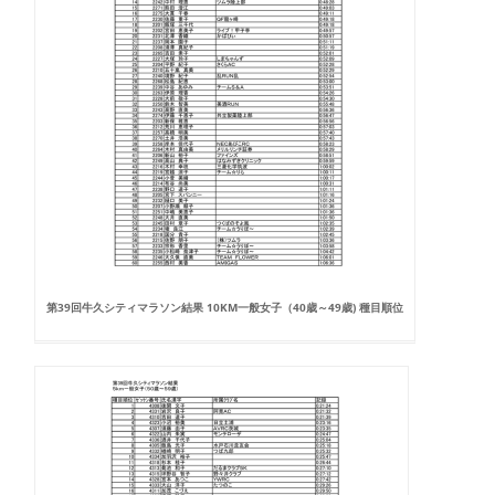
第39回牛久シティマラソン結果 10KM一般女子（40歳～49歳) 種目順位