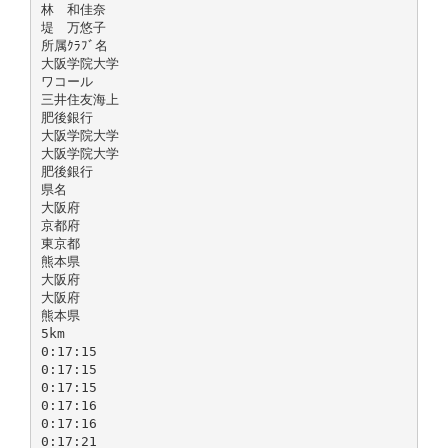
林 和佳奈
堤 万悠子
所属ｸﾗﾌﾞ名
大阪学院大学
ワコール
三井住友海上
肥後銀行
大阪学院大学
大阪学院大学
肥後銀行
県名
大阪府
京都府
東京都
熊本県
大阪府
大阪府
熊本県
5km
0:17:15
0:17:15
0:17:15
0:17:16
0:17:16
0:17:21