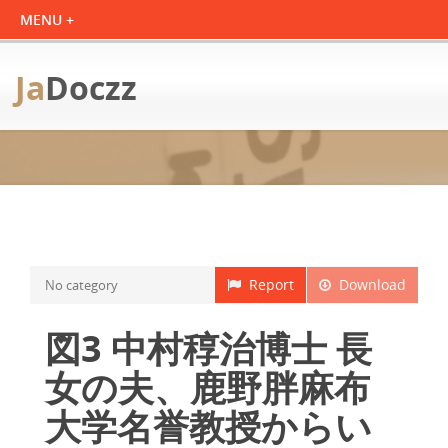
Ja
Doczz
Report
Download
No category
図3 中村稕治博士 長
女の夫、鹿野胖麻布
大学名誉教授からい