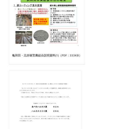
亀和田・北赤塚営農組合説明資料(1)（PDF：333KB）