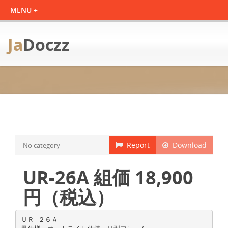
Ja
Doczz
Report
Download
No category
UR-26A 組価 18,900
円（税込）
ＵＲ-２６Ａ