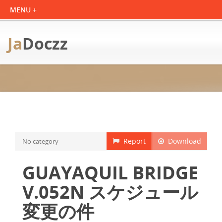
Ja
Doczz
Report
Download
No category
GUAYAQUIL BRIDGE
V.052N スケジュール
変更の件