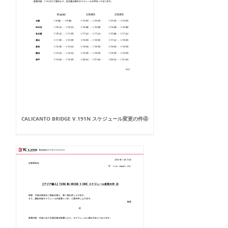
CALICANTO BRIDGE V.191N スケジュール変更の件④