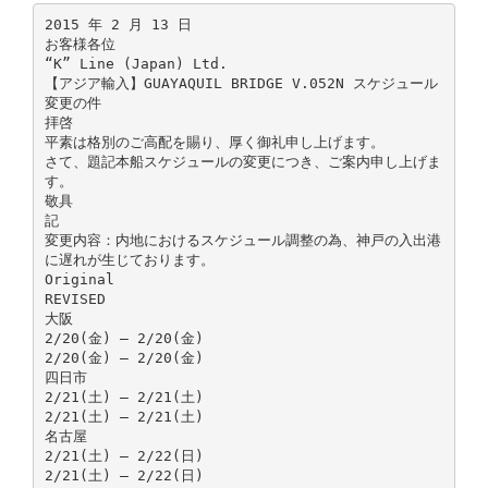
2015 年 2 月 13 日
お客様各位
“K” Line (Japan) Ltd.
【アジア輸入】GUAYAQUIL BRIDGE V.052N スケジュール
変更の件
拝啓
平素は格別のご高配を賜り、厚く御礼申し上げます。
さて、題記本船スケジュールの変更につき、ご案内申し上げま
す。
敬具
記
変更内容：内地におけるスケジュール調整の為、神戸の入出港
に遅れが生じております。
Original
REVISED
大阪
2/20(金) – 2/20(金)
2/20(金) – 2/20(金)
四日市
2/21(土) – 2/21(土)
2/21(土) – 2/21(土)
名古屋
2/21(土) – 2/22(日)
2/21(土) – 2/22(日)