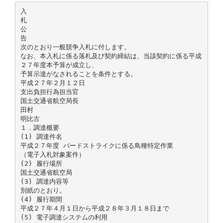
入
札
公
告
次のとおり一般競争入札に付します。
なお、本入札に係る落札及び契約締結は、当該契約に係る平成
２７年度本予算が成立し、
予算示達がなされることを条件とする。
平成２７年２月１２日
支出負担行為担当官
国土交通省航空局長
田村
明比古
１．調達概要
(1) 調達件名
平成２７年度 バードストライクに係る鳥種特定作業
（電子入札対象案件）
(2) 履行場所
国土交通省航空局
(3) 調達内容等
別紙のとおり。
(4) 履行期間
平成２７年４月１日から平成２８年３月１８日まで
(5) 電子調達システムの利用