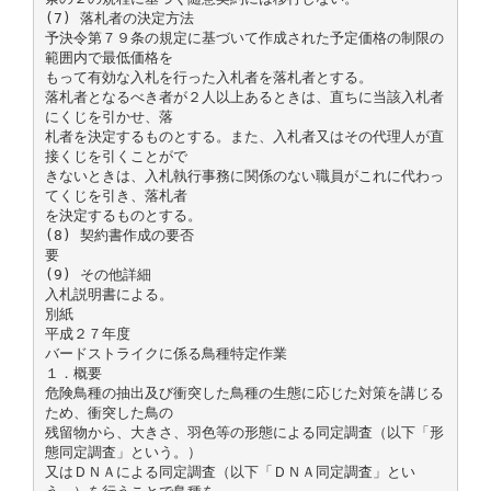
(7) 落札者の決定方法
予決令第７９条の規定に基づいて作成された予定価格の制限の
範囲内で最低価格を
もって有効な入札を行った入札者を落札者とする。
落札者となるべき者が２人以上あるときは、直ちに当該入札者
にくじを引かせ、落
札者を決定するものとする。また、入札者又はその代理人が直
接くじを引くことがで
きないときは、入札執行事務に関係のない職員がこれに代わっ
てくじを引き、落札者
を決定するものとする。
(8) 契約書作成の要否
要
(9) その他詳細
入札説明書による。
別紙
平成２７年度
バードストライクに係る鳥種特定作業
１．概要
危険鳥種の抽出及び衝突した鳥種の生態に応じた対策を講じる
ため、衝突した鳥の
残留物から、大きさ、羽色等の形態による同定調査（以下「形
態同定調査」という。）
又はＤＮＡによる同定調査（以下「ＤＮＡ同定調査」とい