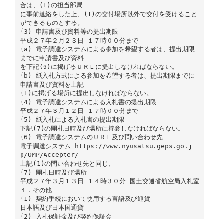
合は、(1)の担当部局
に事前連絡をした上、(1)の交付場所以外で交付を受けること
ができるものとする。
(3) 申請書及び資料等の提出期限
平成２７年２月２３日 １７時００分まで
(a) 電子調達システムによる参加を希望する者は、提出期限
までに申請書及び資料
を下記(6)に掲げるＵＲＬに提出しなければならない。
(b) 紙入札方式による参加を希望する者は、提出期限までに
申請書及び資料を上記
(1)に掲げる場所に提出しなければならない。
(4) 電子調達システムによる入札書の提出期限
平成２７年３月１２日 １７時００分まで
(5) 紙入札による入札書の提出期限
下記(7)の開札日時及び場所に持参しなければならない。
(6) 電子調達システムのＵＲＬ及び問い合わせ先
電子調達システム https://www.nyusatsu.geps.go.j
p/OMP/Accepter/
上記(1)の問い合わせ先と同じ。
(7) 開札日時及び場所
平成２７年３月１３日 １４時３０分 国土交通省航空局入札室
４．その他
(1) 契約手続において使用する言語及び通貨
日本語及び日本国通貨
(2) 入札保証金及び契約保証金