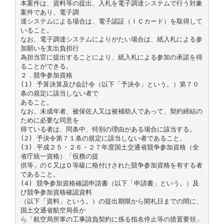
本案件は、資料等の提出、入札を電子調達システムで行う対象
案件であり、電子調
達システムによる場合は、電子認証（ＩＣカード）を取得して
いること。
なお、電子調達システムによりがたい場合は、紙入札による参
加願いを支出負担行
為担当官に提出することにより、紙入札による参加の承諾を得
ることができる。
２．競争参加資格
(1) 予算決算及び会計令（以下「予決令」という。）第７０
条の規定に該当しない者で
あること。
なお、未成年者、被保佐人又は被補助人であって、契約締結の
ために必要な同意を
得ている者は、同条中、特別の理由がある場合に該当する。
(2) 予決令第７１条の規定に該当しない者であること。
(3) 平成２５・２６・２７年度国土交通省競争参加資格（全
省庁統一資格）「役務の提
供等」のＣ又はＤ等級に格付けされた競争参加資格を有する者
であること。
(4) 競争参加資格確認申請書（以下「申請書」という。）及
び競争参加資格確認資料
（以下「資料」という。）の提出期限から開札日までの間に、
国土交通省航空局長か
ら「航空局所掌の工事請負契約に係る指名停止等の措置要領」