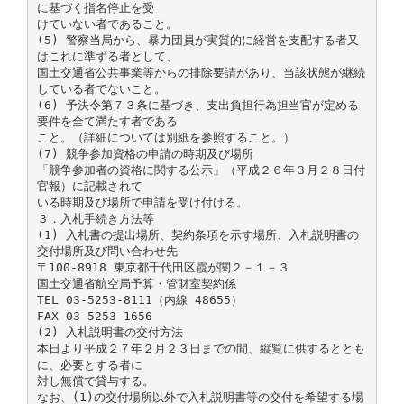
に基づく指名停止を受
けていない者であること。
(5) 警察当局から、暴力団員が実質的に経営を支配する者又
はこれに準ずる者として、
国土交通省公共事業等からの排除要請があり、当該状態が継続
している者でないこと。
(6) 予決令第７３条に基づき、支出負担行為担当官が定める
要件を全て満たす者である
こと。（詳細については別紙を参照すること。）
(7) 競争参加資格の申請の時期及び場所
「競争参加者の資格に関する公示」（平成２６年３月２８日付
官報）に記載されて
いる時期及び場所で申請を受け付ける。
３．入札手続き方法等
(1) 入札書の提出場所、契約条項を示す場所、入札説明書の
交付場所及び問い合わせ先
〒100-8918 東京都千代田区霞が関２－１－３
国土交通省航空局予算・管財室契約係
TEL 03-5253-8111（内線 48655）
FAX 03-5253-1656
(2) 入札説明書の交付方法
本日より平成２７年２月２３日までの間、縦覧に供するととも
に、必要とする者に
対し無償で貸与する。
なお、(1)の交付場所以外で入札説明書等の交付を希望する場