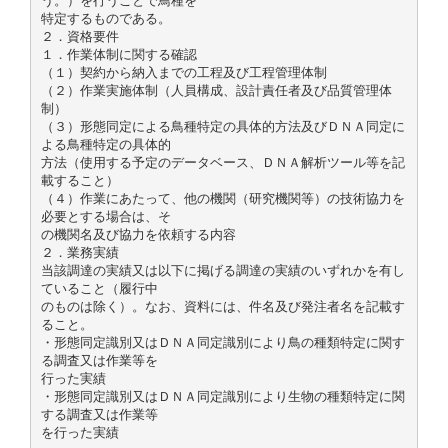
う。）を行うことで鳥種を
特定するものである。
２．資格要件
１．作業体制に関する確認
（１）契約から納入までの工程及び工程管理体制
（２）作業実施体制（人員構成、設計責任者及び品質管理体
制）
（３）形態同定による鳥種特定の具体的方法及びＤＮＡ同定に
よる鳥種特定の具体的
方法（使用する予定のデータベース、ＤＮＡ解析ツール等を記
載すること）
（４）作業にあたって、他の機関（研究機関等）の技術協力を
必要とする場合は、そ
の機関名及び協力を依頼する内容
２．業務実績
当該調達の実績又は以下に掲げる調達の実績のいずれかを有し
ていること（履行中
のものは除く）。なお、資料には、件名及び発注者名を記載す
ること。
・形態同定識別又はＤＮＡ同定識別により鳥の種類特定に関す
る調査又は作業等を
行った実績
・形態同定識別又はＤＮＡ同定識別により生物の種類特定に関
する調査又は作業等