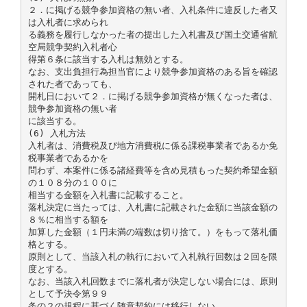
２．に掲げる競争参加資格の無い者、入札条件に違反した者又
は入札者に求められ
る義務を履行しなかった者の提出した入札書及び国土交通省航
空局競争契約入札者心
得第６条に該当する入札は無効とする。
なお、支出負担行為担当官により競争参加資格のある旨を確認
された者であっても、
開札日において２．に掲げる競争参加資格が無くなった者は、
競争参加資格の無い者
に該当する。
(6) 入札方法
入札者は、消費税及び地方消費税に係る課税事業者であるか免
税事業者であるかを
問わず、本案件に係る諸経費等を含め見積もった契約希望金額
の１０８分の１００に
相当する金額を入札書に記載すること。
落札決定に当たっては、入札書に記載された金額に当該金額の
８％に相当する額を
加算した金額（１円未満の端数は切り捨て。）をもって落札価
格とする。
原則として、当該入札の執行において入札執行回数は２回を限
度とする。
なお、当該入札回数までに落札者が決定しない場合には、原則
として予決令第９９
条の２の規程に基づく随意契約には移行しない。