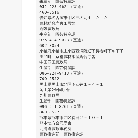
生産部 園芸特産課
052-223-4624（直通）
460-8516
愛知県名古屋市中区三の丸１－２－２
農林総合庁舎１号館
近畿農政局
生産部 園芸特産課
075-414-9023（直通）
602-8054
京都府京都市上京区西洞院通下長者町下ル丁子
風呂町 京都農林水産総合庁舎
中国四国農政局
生産部 園芸特産課
086-224-9413（直通）
700-8532
岡山県岡山市北区下石井１－４－１
岡山第2合同庁舎
九州農政局
生産部 園芸特産課
096-211-8761（直通）
860-8527
熊本県熊本市西区春日２－１０－１
熊本地方合同庁舎
北海道農政事務所
農政推進部 農政推進課