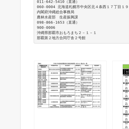
011-642-5410（直通）
060-0004 北海道札幌市中央区北４条西１７丁目１
内閣府沖縄総合事務局
農林水産部 生産振興課
098-866-1653（直通）
900-0006
沖縄県那覇市おもろまち２－１－１