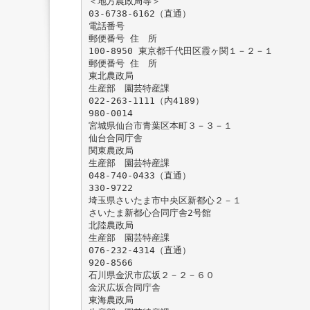
＜地方農政局等＞
03-6738-6162（直通）
電話番号
郵便番号 住 所
100-8950 東京都千代田区霞ヶ関１－２－１
郵便番号 住 所
東北農政局
生産部 園芸特産課
022-263-1111（内4189）
980-0014
宮城県仙台市青葉区本町３－３－１
仙台合同庁舎
関東農政局
生産部 園芸特産課
048-740-0433（直通）
330-9722
埼玉県さいたま市中央区新都心２－１
さいたま新都心合同庁舎2号館
北陸農政局
生産部 園芸特産課
076-232-4314（直通）
920-8566
石川県金沢市広坂２－２－６０
金沢広坂合同庁舎
東海農政局