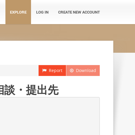
EXPLORE
LOG IN
CREATE NEW ACCOUNT
Report
Download
相談・提出先