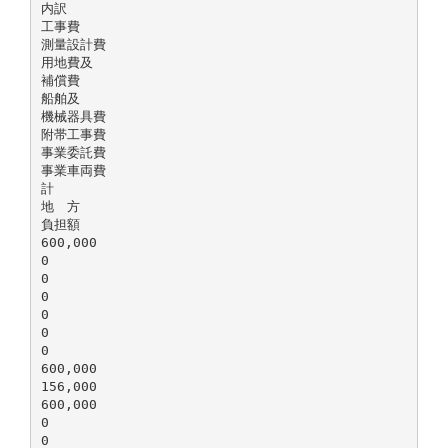
内訳
工事費
測量設計費
用地費及
補償費
船舶及
機械器具費
附帯工事費
事業委託費
事業車両費
計
地 方
負担額
600,000
0
0
0
0
0
0
600,000
156,000
600,000
0
0