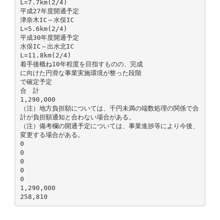
L=7.7km(2/4)
平成27年度開通予定
津奈木IC～水俣IC
L=5.6km(2/4)
平成30年度開通予定
水俣IC～出水北IC
L=11.8km(2/4)
着手後概ね10年程度を目指すものの、完成
に向けた円滑な事業実施環境が整った段階
で確定予定
合 計
1,290,000
（注）地方負担額については、千円未満の端数処理の関係で合
計が負担額通知と合わない場合がある。
（注）備考欄の開通予定については、事業進捗等により今後、
変更する場合がある。
0
0
0
0
0
1,290,000