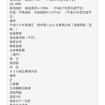
26,000
新地地区 築堤護岸L=700m （平成27年度完成予定）
田底・平島地区 河道掘削V=13千m3 （平成31年度完成予
定）
備考
平成２６年度補正 熊本県における事業計画（道路関係〔直
轄〕）
改築事業
負担基本額（千円）
箇所名等
事業規模
全体事業費
（億円）
地 方
負担額
内 訳
Ｈ２６補正事業内容
備考
計
工事費
九州横断自動車
道延岡線
国道3号
嘉島JCT～矢部