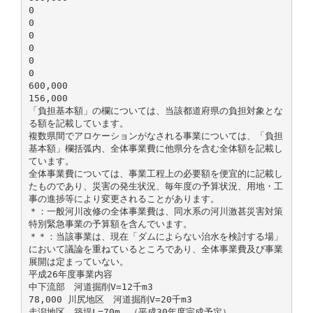
0
0
0
0
0
0
600,000
156,000
「負担基本額」の欄については、当該都道府県の負担対象とな
る額を記載しています。
複数県間でアロケーションがなされる事業については、「負担
基本額」欄括弧内、全体事業費に他県分を含む全体額を記載し
ています。
全体事業費については、事業工程上の必要額を便宜的に記載し
たものであり、災害の発生状況、毎年度の予算状況、用地・工
事の進捗等により変更されることがあります。
＊：一般河川改修の全体事業費は、同水系の河川激甚災害対策
特別緊急事業の予算額を含んでいます。
＊＊：当該事業は、現在「ダムによらない治水を検討する場」
において議論を重ねているところであり、全体事業費及び事業
展開は定まっていない。
平成26年度事業内容
中下流部 河道掘削V=12千m3
78,000 川尻地区 河道掘削V=20千m3
走潟地区 築堤L=70m （平成30年度完成予定）