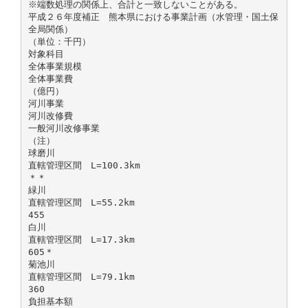
※端数処理の関係上、合計と一致しないことがある。
平成２６年度補正 熊本県における事業計画（水管理・国土保
全局関係）
（単位：千円）
対象科目
全体事業規模
全体事業費
（億円）
河川事業
河川改修費
一般河川改修事業
（注）
球磨川
直轄管理区間 L=100.3km
＊＊
緑川
直轄管理区間 L=55.2km
455
白川
直轄管理区間 L=17.3km
605＊
菊池川
直轄管理区間 L=79.1km
360
負担基本額