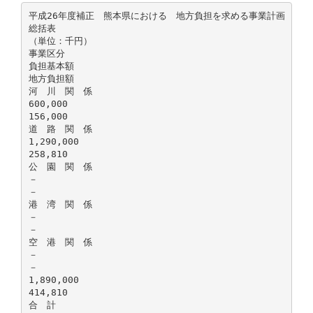
平成26年度補正 熊本県における 地方負担を求める事業計画
総括表
（単位：千円）
事業区分
負担基本額
地方負担額
河 川 関 係
600,000
156,000
道 路 関 係
1,290,000
258,810
公 園 関 係
－
－
港 湾 関 係
－
－
空 港 関 係
－
－
1,890,000
414,810
合 計