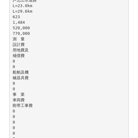
芦北出水道路
L=23.0km
L=29.6km
623
1,484
520,000
770,000
測 量
設計費
用地費及
補償費
0
0
船舶及機
械器具費
0
0
事 業
車両費
附帯工事費
0
0
0
0
0