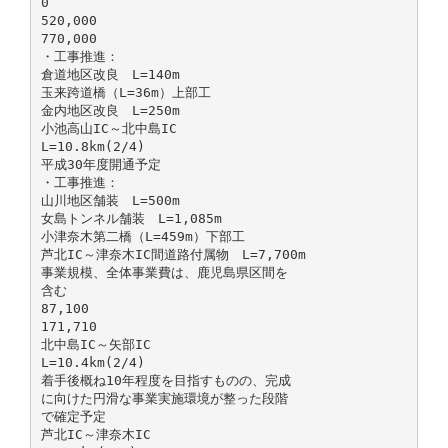
0
520,000
770,000
・工事推進：
倉道地区改良 L=140m
玉来跨道橋（L=36m）上部工
金内地区改良 L=250m
小池高山IC～北中島IC
L=10.8km(2/4)
平成30年度開通予定
・工事推進：
山川地区舗装 L=500m
女島トンネル舗装 L=1,085m
小津奈木第二橋（L=459m）下部工
芦北IC～津奈木IC間道路付属物 L=7,700m
事業規模、全体事業費は、鹿児島県区間を
含む
87,100
171,710
北中島IC～矢部IC
L=10.4km(2/4)
着手後概ね10年程度を目指すものの、完成
に向けた円滑な事業実施環境が整った段階
で確定予定
芦北IC～津奈木IC