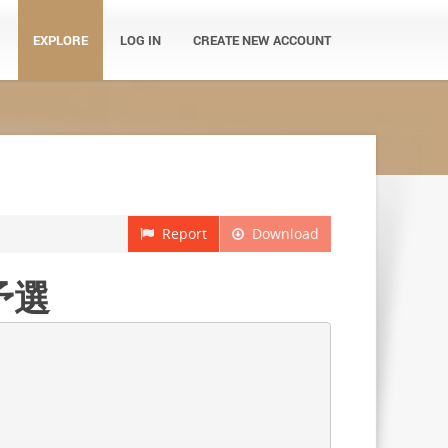
EXPLORE
LOG IN
CREATE NEW ACCOUNT
Report
Download
予選