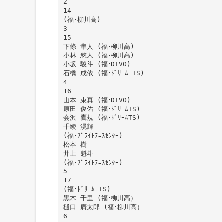
2
14
(福･柳川高)
3
15
下條 隼人 (福･柳川高)
小林 悠人 (福･柳川高)
小坂 駿斗 (福･DIVO)
石橋 成依 (福･ﾄﾞﾘｰﾑ TS)
4
16
山本 束真 (福･DIVO)
原田 俊佑 (福･ﾄﾞﾘｰﾑTS)
会沢 鷹規 (福･ﾄﾞﾘｰﾑTS)
千綾 滉輝
(福･ﾌﾞﾗｲﾄﾃﾆｽｾﾝﾀｰ)
松本 樹
井上 魁斗
(福･ﾌﾞﾗｲﾄﾃﾆｽｾﾝﾀｰ)
5
17
(福･ﾄﾞﾘｰﾑ TS)
黒木 千里 (福･柳川高）
樋口 廣太郎 (福･柳川高）
6