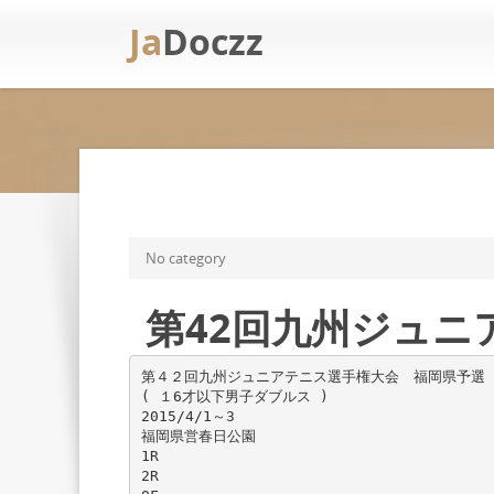
Ja
Doczz
No category
第42回九州ジュニ
第４２回九州ジュニアテニス選手権大会 福岡県予選
( １6才以下男子ダブルス )
2015/4/1～3
福岡県営春日公園
1R
2R