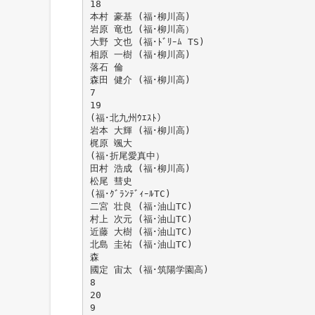
18
本村 豪基 (福･柳川高)
岩原 竜也 (福･柳川高）
大野 文也 (福･ﾄﾞﾘｰﾑ TS)
相原 一樹 (福･柳川高)
落石 倫
森田 健介 (福･柳川高)
7
19
(福･北九州ｳｴｽﾄ）
岩本 大輝 (福･柳川高)
梶原 颯大
(福･折尾愛真中）
田村 浩成 (福･柳川高)
松尾 彗史
(福･ｸﾞﾗﾝﾃﾞｨｰﾙTC)
二宮 壮良 (福･油山TC)
村上 次元 (福･油山TC)
近藤 大樹 (福･油山TC)
北島 圭祐 (福･油山TC)
森
國定 宙太 (福･筑陽学園高)
8
20
9