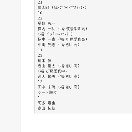
21
健太郎 (福･ﾌﾞﾗｲﾄﾃﾆｽｾﾝﾀｰ)
10
22
星野 颯斗
愛内 一功 (福･筑陽学園高)
(福･ﾌﾞﾗｲﾄﾃﾆｽｾﾝﾀｰ)
楠本 一貴 (福･折尾愛真高)
相馬 光志 (福･柳川高)
11
23
植木 翼
春山 慶太 (福･柳川高)
(福･折尾愛真中）
運天 飛勇 (福･柳川高)
12
田中 未琉 (福･柳川高)
シード順位
1
阿多 竜也