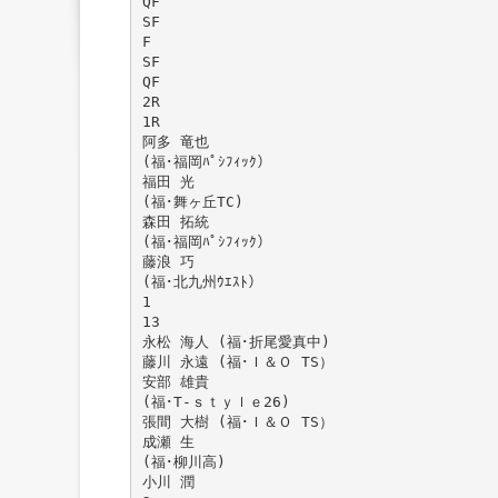
QF
SF
F
SF
QF
2R
1R
阿多 竜也
(福･福岡ﾊﾟｼﾌｨｯｸ）
福田 光
(福･舞ヶ丘TC)
森田 拓統
(福･福岡ﾊﾟｼﾌｨｯｸ）
藤浪 巧
(福･北九州ｳｴｽﾄ）
1
13
永松 海人 (福･折尾愛真中)
藤川 永遠 (福･Ｉ＆Ｏ TS）
安部 雄貴
(福･T-ｓｔｙｌｅ26)
張間 大樹 (福･Ｉ＆Ｏ TS）
成瀬 生
(福･柳川高)
小川 潤