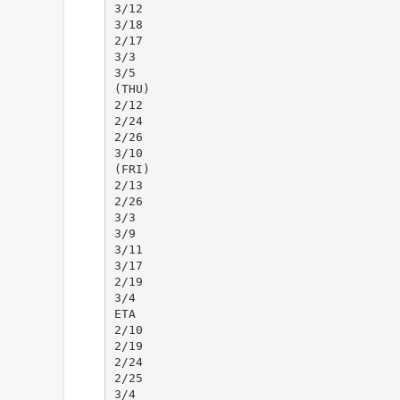
3/12
3/18
2/17
3/3
3/5
(THU)
2/12
2/24
2/26
3/10
(FRI)
2/13
2/26
3/3
3/9
3/11
3/17
2/19
3/4
ETA
2/10
2/19
2/24
2/25
3/4