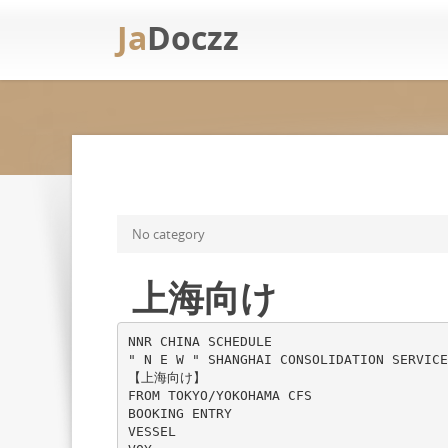
Ja
Doczz
No category
上海向け
NNR CHINA SCHEDULE
" N E W " SHANGHAI CONSOLIDATION SER
【上海向け】
FROM TOKYO/YOKOHAMA CFS
BOOKING ENTRY
VESSEL