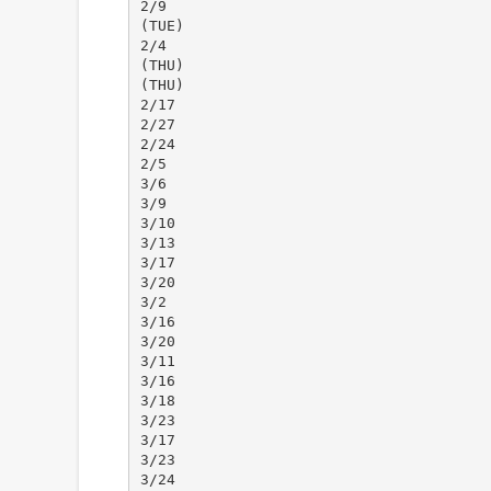
2/9
(TUE)
2/4
(THU)
(THU)
2/17
2/27
2/24
2/5
3/6
3/9
3/10
3/13
3/17
3/20
3/2
3/16
3/20
3/11
3/16
3/18
3/23
3/17
3/23
3/24