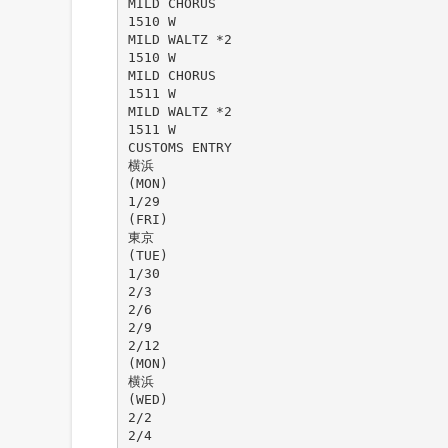
MILD CHORUS
1510 W
MILD WALTZ *2
1510 W
MILD CHORUS
1511 W
MILD WALTZ *2
1511 W
CUSTOMS ENTRY
横浜
(MON)
1/29
(FRI)
東京
(TUE)
1/30
2/3
2/6
2/9
2/12
(MON)
横浜
(WED)
2/2
2/4