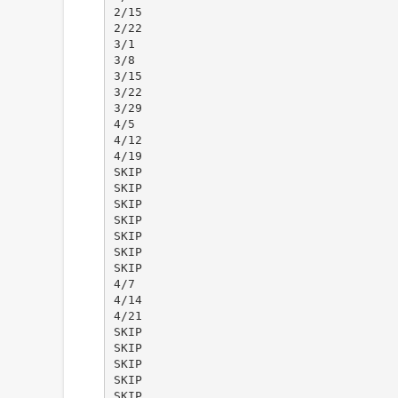
2/15
2/22
3/1
3/8
3/15
3/22
3/29
4/5
4/12
4/19
SKIP
SKIP
SKIP
SKIP
SKIP
SKIP
SKIP
4/7
4/14
4/21
SKIP
SKIP
SKIP
SKIP
SKIP