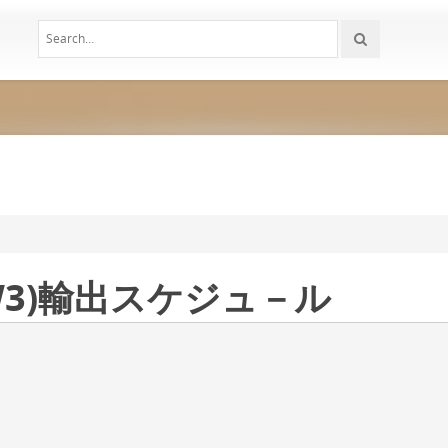
W3)輸出スケジュ－ル