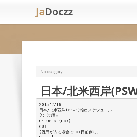
Ja
Doczz
No category
日本/北米西岸(PS
2015/2/16
日本/北米西岸(PSW3)輸出スケジュ－ル
入出港曜日
CY-OPEN (DRY)
CUT
(祝日が入る場合はCUT日前倒し）