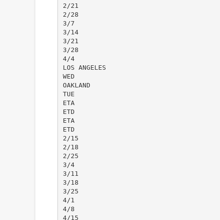
2/21
2/28
3/7
3/14
3/21
3/28
4/4
LOS ANGELES
WED
OAKLAND
TUE
ETA
ETD
ETA
ETD
2/15
2/18
2/25
3/4
3/11
3/18
3/25
4/1
4/8
4/15