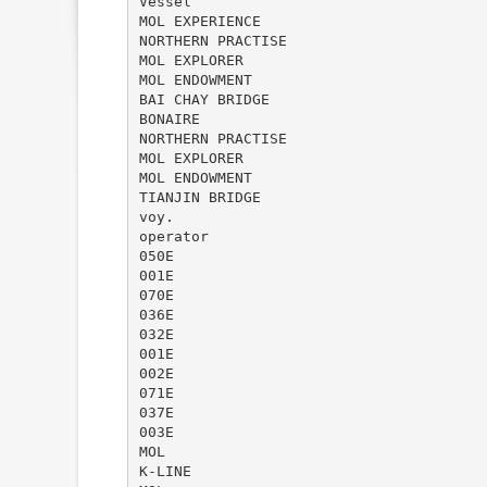
Vessel
MOL EXPERIENCE
NORTHERN PRACTISE
MOL EXPLORER
MOL ENDOWMENT
BAI CHAY BRIDGE
BONAIRE
NORTHERN PRACTISE
MOL EXPLORER
MOL ENDOWMENT
TIANJIN BRIDGE
voy.
operator
050E
001E
070E
036E
032E
001E
002E
071E
037E
003E
MOL
K-LINE