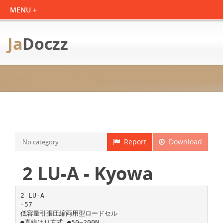
Ja
Doczz
Report
Download
No category
2 LU-A - Kyowa
2 LU-A
-57
低容量引張圧縮両用型ロードセル
●直線はり方式 ●50∼200N