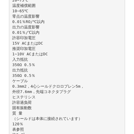
­20∼75℃
温度補償範囲
­10∼65℃
零点の温度影響
0.01％RO/℃以内
出力の温度影響
0.01％/℃以内
許容印加電圧
15V ACまたはDC
推奨印加電圧
1∼10V ACまたはDC
入力抵抗
350Ω 0.5％
出力抵抗
350Ω 0.5％
ケーブル
0.3mm2，4心シールドクロロプレン5m，
外径7.6mm，先端コネクタプラグ
ヒステリシス
許容過負荷
固有振動数
質 量
（シールドは本体に接続されています）
120％
表参照