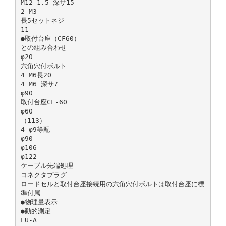
M12 1.5 深サ15
2 M3
長5セットネジ
11
●取付台座（CF­60）
との組み合わせ
φ20
六角穴付ボルト
4 M6長20
4 M6 深サ7
φ90
取付台座CF-60
φ60
（113）
4 φ9等配
φ90
φ106
φ122
ケーブル先端処理
コネクタプラグ
ロードセルと取付台座接続用の六角穴付ボルトは取付台座に標
準付属
●物理量表示
●動的測定
LU-A