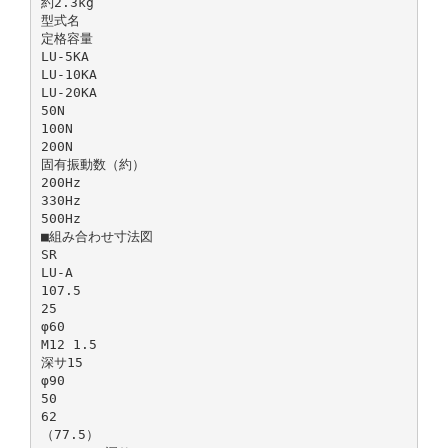
約2.3kg
型式名
定格容量
LU-5KA
LU-10KA
LU-20KA
50N
100N
200N
固有振動数（約）
200Hz
330Hz
500Hz
■組み合わせ寸法図
SR
LU-A
107.5
25
φ60
M12 1.5
深サ15
φ90
50
62
（77.5）