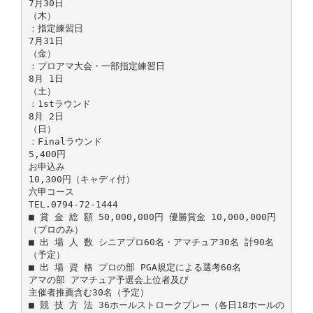
7月30日
（木）
：指定練習日
7月31日
（金）
：プロアマ大会・一部指定練習日
8月 1日
（土）
：1stラウンド
8月 2日
（日）
：Finalラウンド
5,400円
お申込み
10,300円（キャディ付）
六甲コース
TEL.0794-72-1444
■ 賞 金 総 額 50,000,000円 優勝賞金 10,000,000円
（プロのみ）
■ 出 場 人 数 シニアプロ60名・アマチュア30名 計90名
（予定）
■ 出 場 資 格 プロの部 PGA規定による選考60名
アマの部 アマチュア予選会上位者及び
主催者推薦含む30名（予定）
■ 競 技 方 法 36ホールストロークプレー（各日18ホールの