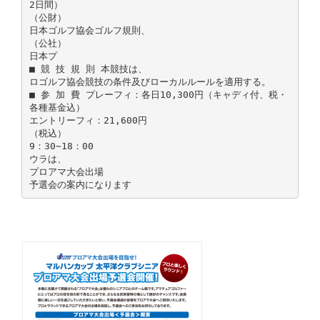
2日間）
（公財）
日本ゴルフ協会ゴルフ規則、
（公社）
日本プ
■ 競 技 規 則 本競技は、
ロゴルフ協会競技の条件及びローカルルールを適用する。
■ 参 加 費 プレーフィ：各日10,300円（キャディ付、税・
各種基金込）
エントリーフィ：21,600円
（税込）
9：30∼18：00
ウラは、
プロアマ大会出場