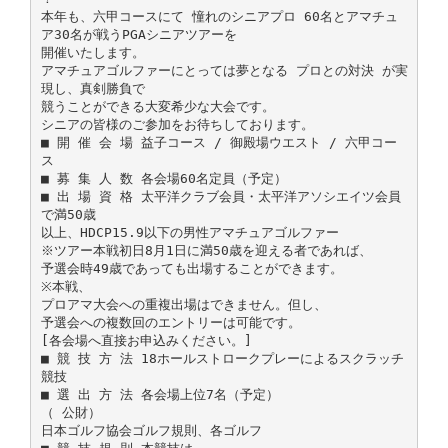
本年も、六甲コースにて 憧れのシニアプロ 60名とアマチュ
ア30名が戦うPGAシニアツアーを
開催いたします。
アマチュアゴルファーにとっては夢となる プロとの対決 が実
現し、真剣勝負で
競うことができる大変希少な大会です。
シニアの皆様のご参加をお待ちしております。
■ 開 催 会 場 益子コース / 御殿場ウエスト / 六甲コー
ス
■ 募 集 人 数 各会場60名定員（予定）
■ 出 場 資 格 太平洋クラブ会員・太平洋アソシエイツ会員
で満50歳
以上、HDCP15.9以下の男性アマチュアゴルファー
※ツアー本戦初日8月1日に満50歳を迎える者であれば、
予選会時49歳であっても出場することができます。
※本戦、
プロアマ大会への重複出場はできません。但し、
予選会への複数回のエントリーは可能です。
[各会場へ直接お申込みください。]
■ 競 技 方 法 18ホールストロークプレーによるスクラッチ
競技
■ 選 出 方 法 各会場上位7名（予定）
（ 公財）
日本ゴルフ協会ゴルフ規則、各ゴルフ