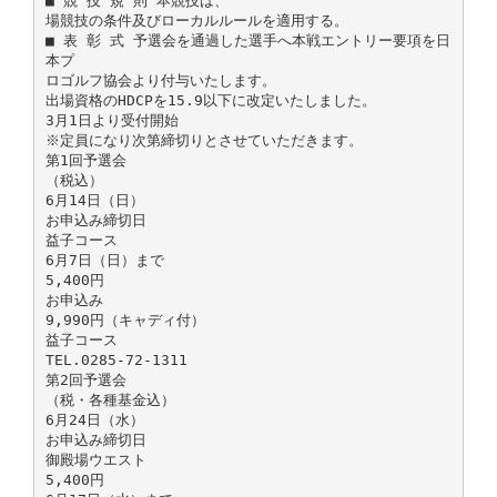
■ 競 技 規 則 本競技は、
場競技の条件及びローカルルールを適用する。
■ 表 彰 式 予選会を通過した選手へ本戦エントリー要項を日
本プ
ロゴルフ協会より付与いたします。
出場資格のHDCPを15.9以下に改定いたしました。
3月1日より受付開始
※定員になり次第締切りとさせていただきます。
第1回予選会
（税込）
6月14日（日）
お申込み締切日
益子コース
6月7日（日）まで
5,400円
お申込み
9,990円（キャディ付）
益子コース
TEL.0285-72-1311
第2回予選会
（税・各種基金込）
6月24日（水）
お申込み締切日
御殿場ウエスト
5,400円