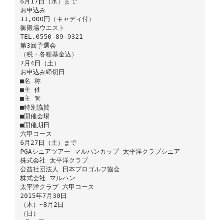
6月17日（水）まで
お申込み
11,000円（キャディ付）
御殿場ウエスト
TEL.0550-89-9321
第3回予選会
（税・各種基金込）
7月4日（土）
お申込み締切日
■名 称
■主 催
■主 管
■特別協賛
■開催会場
■開催期日
六甲コース
6月27日（土）まで
PGAシニアツアー マルハンカップ 太平洋クラブシニア
株式会社 太平洋クラブ
公益社団法人 日本プロゴルフ協会
株式会社 マルハン
太平洋クラブ 六甲コース
2015年7月30日
（木）∼8月2日
（日）