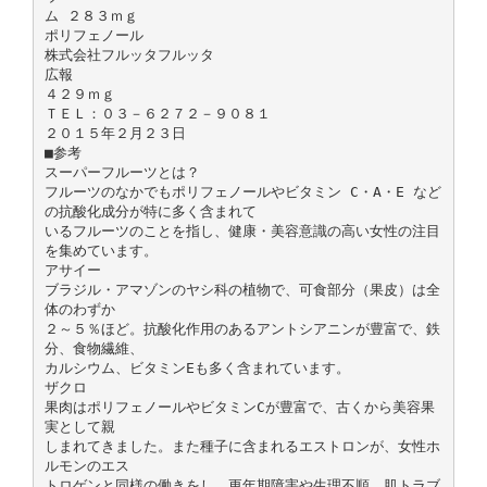
ム ２８３ｍｇ
ポリフェノール
株式会社フルッタフルッタ
広報
４２９ｍｇ
ＴＥＬ：０３－６２７２－９０８１
２０１５年２月２３日
■参考
スーパーフルーツとは？
フルーツのなかでもポリフェノールやビタミン C・A・E など
の抗酸化成分が特に多く含まれて
いるフルーツのことを指し、健康・美容意識の高い女性の注目
を集めています。
アサイー
ブラジル・アマゾンのヤシ科の植物で、可食部分（果皮）は全
体のわずか
２～５％ほど。抗酸化作用のあるアントシアニンが豊富で、鉄
分、食物繊維、
カルシウム、ビタミンEも多く含まれています。
ザクロ
果肉はポリフェノールやビタミンCが豊富で、古くから美容果
実として親
しまれてきました。また種子に含まれるエストロンが、女性ホ
ルモンのエス
トロゲンと同様の働きをし、更年期障害や生理不順、肌トラブ