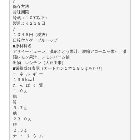
/
保存方法
賞味期限
冷蔵（１０℃以下）
製造より２３９日
/
１０４８円（税抜）
口栓付きゲーブルトップ
■原材料名
アサイーピューレ、濃縮ぶどう果汁、濃縮アローニャ果汁、濃
縮レモン果汁、レモンバーム抽
出物、レシチン（大豆由来）
■栄養成分表示（カートカン１本１９５ｇあたり）
エ ネ ル ギ ー
１３５kcal
た ん ぱ く 質
１.０ｇ
脂
質
３.７ｇ
糖
２３.０ｇ
維
２.３ｇ
ナ ト リ ウ ム