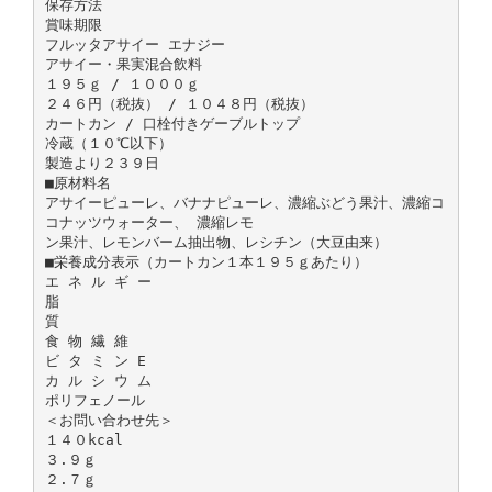
保存方法
賞味期限
フルッタアサイー エナジー
アサイー・果実混合飲料
１９５ｇ / １０００ｇ
２４６円（税抜） / １０４８円（税抜）
カートカン / 口栓付きゲーブルトップ
冷蔵（１０℃以下）
製造より２３９日
■原材料名
アサイーピューレ、バナナピューレ、濃縮ぶどう果汁、濃縮コ
コナッツウォーター、 濃縮レモ
ン果汁、レモンバーム抽出物、レシチン（大豆由来）
■栄養成分表示（カートカン１本１９５ｇあたり）
エ ネ ル ギ ー
脂
質
食 物 繊 維
ビ タ ミ ン E
カ ル シ ウ ム
ポリフェノール
＜お問い合わせ先＞
１４０kcal
３.９ｇ
２.７ｇ