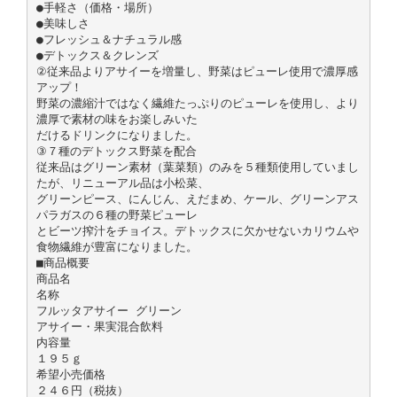
●手軽さ（価格・場所）
●美味しさ
●フレッシュ＆ナチュラル感
●デトックス＆クレンズ
②従来品よりアサイーを増量し、野菜はピューレ使用で濃厚感
アップ！
野菜の濃縮汁ではなく繊維たっぷりのピューレを使用し、より
濃厚で素材の味をお楽しみいた
だけるドリンクになりました。
③７種のデトックス野菜を配合
従来品はグリーン素材（葉菜類）のみを５種類使用していまし
たが、リニューアル品は小松菜、
グリーンピース、にんじん、えだまめ、ケール、グリーンアス
パラガスの６種の野菜ピューレ
とビーツ搾汁をチョイス。デトックスに欠かせないカリウムや
食物繊維が豊富になりました。
■商品概要
商品名
名称
フルッタアサイー グリーン
アサイー・果実混合飲料
内容量
１９５ｇ
希望小売価格
２４６円（税抜）