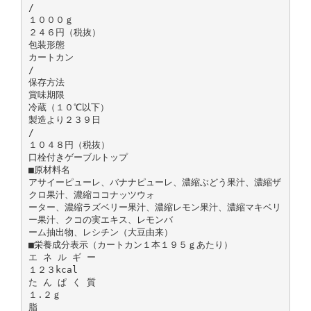
/
１０００ｇ
２４６円（税抜）
包装形態
カートカン
/
保存方法
賞味期限
冷蔵（１０℃以下）
製造より２３９日
/
１０４８円（税抜）
口栓付きゲーブルトップ
■原材料名
アサイーピューレ、バナナピューレ、濃縮ぶどう果汁、濃縮ザ
クロ果汁、濃縮ココナッツウォ
ーター、濃縮ラズベリー果汁、濃縮レモン果汁、濃縮マキベリ
ー果汁、クコの実エキス、レモンバ
ーム抽出物、レシチン（大豆由来）
■栄養成分表示（カートカン１本１９５ｇあたり）
エ ネ ル ギ ー
１２３kcal
た ん ぱ く 質
１.２ｇ
脂