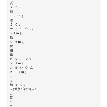
質
２.５ｇ
糖
２２.６ｇ
維
２.０ｇ
ナ ト リ ウ ム
２４ｍｇ
鉄
０.６ｍｇ
食
物
繊
ビ タ ミ ン E
２.１ｍｇ
カ ル シ ウ ム
５２.７ｍｇ
シ
ョ
糖 １.０ｇ
＜お問い合わせ先＞
カ
質
リ
ウ