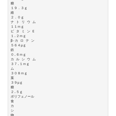
糖
１９．３ｇ
維
２．０ｇ
ナ ト リ ウ ム
１１ｍｇ
ビ タ ミ ン E
１.２ｍｇ
β‐カ ロ テ ン
５６４μｇ
鉄
０.６ｍｇ
カ ル シ ウ ム
３７.１ｍｇ
ム
３０８ｍｇ
葉
３９μｇ
糖
２.５ｇ
ポリフェノール
食
カ
シ
物