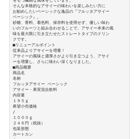
をもつ繊細な風味をしています。
そんな本格的なアサイーの味わいを楽しみたい方に
お勧めしたいベーシックな逸品の『フルッタアサイー
ベーシック』。
砂糖、香料、着色料、保存料を使用せず、優しい味わ
いのフルーツと組み合わせることで、アサイー本来の風
味を最大限に引き立たせたストレートタイプのドリン
クです。
■リニューアルポイント
従来品よりアサイーを増量！
アサイーの風味と濃厚さがより引き立つよう、アサイ
ーを増量し、さらに味わい深くなりました。
■商品概要
商品名
名称
フルッタアサイー ベーシック
アサイー・果実混合飲料
内容量
１９５ｇ
希望小売価格
/
１０００ｇ
２４６円（税抜）
包装形態
カートカン