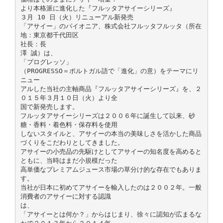
より本格派に進化した『フルッタアサイーシリーズ』
３月 10 日（火）リニューアル新発売
「アサイー」のパイオニア、株式会社フルッタフルッタ（所在
地：東京都千代田区
社長：長
澤 誠）は、
「プログレッソ」
（PROGRESSO＝ポルトガル語で「進化」の意）をテーマにリ
ニュー
アルした当社の主軸商品『フルッタアサイーシリーズ』を、２
０１５年３月１０日（火）より全
国で新発売します。
フルッタアサイーシリーズは２００６年に誕生して以来、砂
糖・香料・着色料・保存料を使用
しないスタイルと、アサイーの本当の美味しさを活かした商品
づくりをこだわりとしてきました。
アサイーの小売品の先駆けとしてアサイーの知名度を高めると
ともに、当時はまだ小規模だった
高単価なプレミアムジュース市場の草分け的な存在でもありま
す。
当社が日本に初めてアサイーを輸入したのは２００２年。一般
消費者のアサイーに対する認識
は、
「アサイーとは何か？」からはじまり、徐々に認知が広まるな