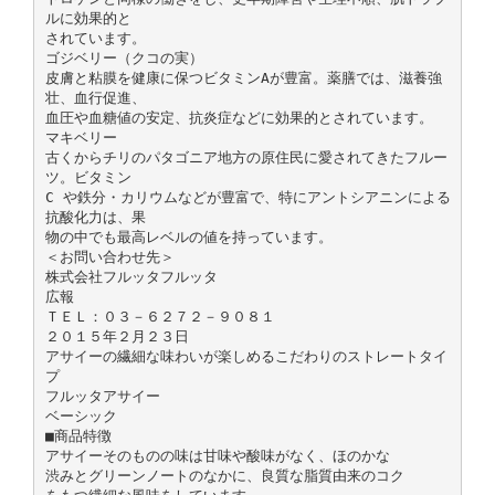
ルに効果的と
されています。
ゴジベリー（クコの実）
皮膚と粘膜を健康に保つビタミンAが豊富。薬膳では、滋養強
壮、血行促進、
血圧や血糖値の安定、抗炎症などに効果的とされています。
マキベリー
古くからチリのパタゴニア地方の原住民に愛されてきたフルー
ツ。ビタミン
C や鉄分・カリウムなどが豊富で、特にアントシアニンによる
抗酸化力は、果
物の中でも最高レベルの値を持っています。
＜お問い合わせ先＞
株式会社フルッタフルッタ
広報
ＴＥＬ：０３－６２７２－９０８１
２０１５年２月２３日
アサイーの繊細な味わいが楽しめるこだわりのストレートタイ
プ
フルッタアサイー
ベーシック
■商品特徴
アサイーそのものの味は甘味や酸味がなく、ほのかな
渋みとグリーンノートのなかに、良質な脂質由来のコク