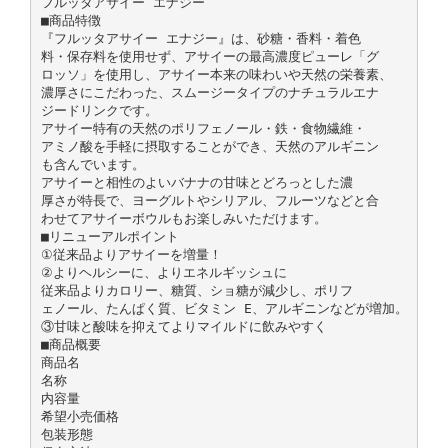
フルッタアサイー エナジー
■商品特徴
『フルッタアサイー エナジー』は、砂糖・香料・着色
料・保存料を使用せず、アサイーの最高濃度ピューレ「グ
ロッソ」を使用し、アサイー本来の味わいや天然の栄養素、
濃厚さにこだわった、スムージータイプのナチュラルエナ
ジードリンクです。
アサイー特有の天然のポリフェノール・鉄・食物繊維・
アミノ酸を手軽に摂取することができ、天然のアルギニン
も含んでいます。
アサイーと相性のよいバナナの甘味とどろっとした濃
厚さが特長で、ヨーグルトやシリアル、フルーツなどと合
わせてアサイーボウルもお楽しみいただけます。
■リニューアルポイント
①従来品よりアサイーを増量！
②よりヘルシーに、よりエネルギッシュに
従来品よりカロリー、糖質、ショ糖が減少し、ポリフ
ェノール、たんぱく質、ビタミン E、アルギニンなどが増加。
③甘味と酸味を抑えてよりマイルドに飲みやすく
■商品概要
商品名
名称
内容量
希望小売価格
包装形態