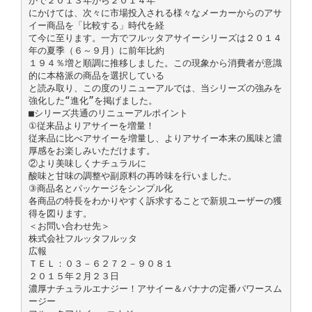
かで２０１３年から２０１４年
にかけては、次々に市場投入される様々なメーカーからのアサ
イー商品を「比較する」時代を経
て今に至ります。一方でフルッタアサイーシリーズは２０１４
年の夏季（６～９月）に前年比約
１９４％増と順調に推移しました。この現象から消費者が意識
的に本格派の商品を選択している
と読み取り、この度のリニューアルでは、当シリーズの強みを
強化した“進化”を掲げました。
■シリーズ共通のリニューアルポイント
①従来品よりアサイーを増量！
従来品に比べアサイーを増量し、よりアサイー本来の風味と濃
厚感をお楽しみいただけます。
②より美味しくナチュラルに
酸味と甘味の調整や副原料の再吟味を行いました。
③商品名とパッケージをシンプル化
各商品の特長をわかりやすく訴求することで新規ユーザーの獲
得を図ります。
＜お問い合わせ先＞
株式会社フルッタフルッタ
広報
ＴＥＬ：０３－６２７２－９０８１
２０１５年２月２３日
濃厚ナチュラルエナジー！アサイー＆バナナの定番パワースム
ージー