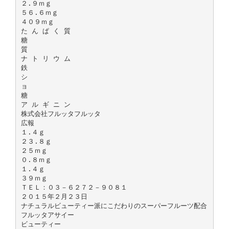
２.９ｍｇ
５６.６ｍｇ
４０９ｍｇ
た ん ぱ く 質
糖
質
ナ ト リ ウ ム
鉄
シ
ョ
糖
ア ル ギ ニ ン
株式会社フルッタフルッタ
広報
１.４ｇ
２３.８ｇ
２５ｍｇ
０.８ｍｇ
１.４ｇ
３９ｍｇ
ＴＥＬ：０３－６２７２－９０８１
２０１５年２月２３日
ナチュラルビューティー派にこだわりのスーパーフルーツ配合
フルッタアサイー
ビューティー