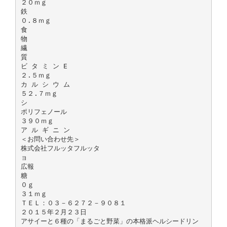
２０ｍｇ
鉄
０.８ｍｇ
食
物
繊
質
ビ タ ミ ン E
２.５ｍｇ
カ ル シ ウ ム
５２.７ｍｇ
シ
ポリフェノール
３９０ｍｇ
ア ル ギ ニ ン
＜お問い合わせ先＞
株式会社フルッタフルッタ
ョ
広報
糖
０ｇ
３１ｍｇ
ＴＥＬ：０３－６２７２－９０８１
２０１５年２月２３日
アサイーと６種の「まるごと野菜」の本格派ヘルシードリン