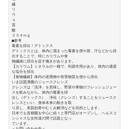
繊
リ
ウ
ョ
質
酸
２３４ｍｇ
■参考
毒素を排出！デトックス
デトックスとは、体内に溜まった毒素を便や尿、汗などから排
出することで、特にカリウムや食
物繊維に排出を促す働きがあります。
【カリウム】ミネラルの一種で、利尿作用があり、体内の適度
な塩分を排出
【食物繊維】体内の老廃物や有害物質を便から排出
いま話題沸騰のジュースクレンズ
クレンズは「洗浄」を意味し、野菜や果物のフレッシュジュー
スを飲みながら、体内の毒素を排
出し（デトックス）、浄化（クレンズ）することをジュースク
レンズといい、身体本来の動きを取
り戻し、美肌効果やむくみ解消などを目的とします。
日本でも首都圏を中心に続々と専門店がオープンし、ヘルスコ
ンシャスな女性達の間で話題となっ
ています。
＜お問い合わせ先＞