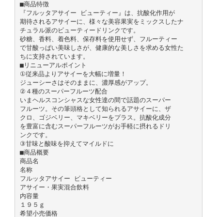
■商品特徴
『フルッタアサイー ビューティー』は、抗酸化作用が
期待されるアサイーに、様々な美容果実をミックスしたナ
チュラル派のビューティードリンクです。
砂糖、香料、着色料、保存料を使用せず、フルーティー
で甘酸っぱい美味しさが、健康的な美しさを求める女性た
ちに支持されています。
■リニューアルポイント
①従来品よりアサイーを大幅に増量！
ジューシーさはそのままに、濃厚感がアップ。
②４種のスーパーフルーツ配合
いまヘルスコンシャスな女性達の間で話題のスーパー
フルーツ。その筆頭格として知られるアサイーに、ザ
クロ、ゴジベリー、マキベリーをプラス。抗酸化成分
を豊富に含むスーパーフルーツがお手軽に摂れるドリ
ンクです。
③甘味と酸味を抑えてマイルドに
■商品概要
商品名
名称
フルッタアサイー ビューティー
アサイー・果実混合飲料
内容量
１９５ｇ
希望小売価格