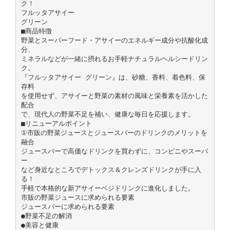
ク！
フルッタアサイー
グリーン
■商品特徴
野菜とスーパーフード・アサイーのエネルギー成分や抗酸化成
分、
ミネラルなどが一緒に摂れるお手軽ナチュラルヘルシードリン
ク。
『フルッタアサイー グリーン』は、砂糖、香料、着色料、保
存料
を使用せず、アサイーと野菜の素材の風味と栄養素を活かした
配合
で、現代人の野菜不足を補い、健康な毎日を応援します。
■リニューアルポイント
①市販の野菜ジュースとジュースバーのドリンクのメリットを
融合
ジュースバーで高価なドリンクを買わずに、コンビニやスーパ
ー
など身近なところでデトックス＆クレンズドリンクが手に入
る！
手軽で本格的な新アサイーベジドリンクに進化しました。
市販の野菜ジュースに求められる要素
ジュースバーに求められる要素
●野菜不足の解消
●美容と健康