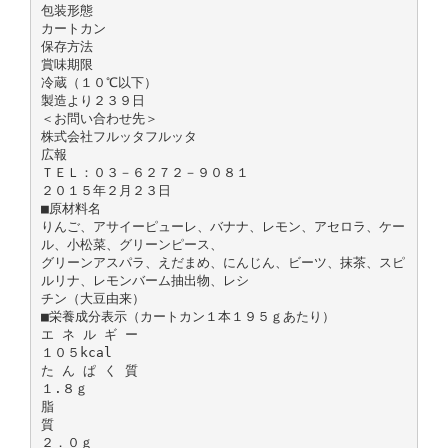
包装形態
カートカン
保存方法
賞味期限
冷蔵（１０℃以下）
製造より２３９日
＜お問い合わせ先＞
株式会社フルッタフルッタ
広報
ＴＥＬ：０３－６２７２－９０８１
２０１５年２月２３日
■原材料名
りんご、アサイーピューレ、バナナ、レモン、アセロラ、ケー
ル、小松菜、グリーンピース、
グリーンアスパラ、えだまめ、にんじん、ビーツ、抹茶、スピ
ルリナ、レモンバーム抽出物、レシ
チン（大豆由来）
■栄養成分表示（カートカン１本１９５ｇあたり）
エ ネ ル ギ ー
１０５kcal
た ん ぱ く 質
１.８ｇ
脂
質
２．０ｇ