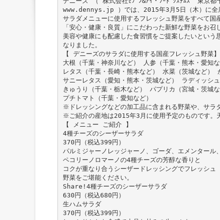
デニーズ （ 株式会社ｾﾌﾞﾝ&ｱｲ・ﾌｰﾄﾞｼｽﾃﾑｽﾞ 東京
www.dennys.jp ）では、2015年3月5日（木
サラダメニューに使用するフレッシュ野菜をすべて国
「安心・健康・良質」にこだわった新鮮な野菜をお召
美容や健康にも配慮した食習慣をご提案したいという
なりました。
【 デニーズのサラダに使用する国産フレッシュ野菜】
大根（千葉・神奈川など） 人参（千葉・熊本・愛知な
レタス（千葉・長崎・熊本など） 水菜（茨城など） 
サニーレタス（愛知・熊本・茨城など） ラディッシュ
きゅうり（千葉・栃木など） パプリカ（宮城・茨城な
プチトマト（千葉・愛知など）
※ドレッシングなどの加工品に含まれる野菜や、サラ
※ご紹介の産地は2015年3月に使用予定のものです
【 メニュー ご紹介 】
4種チーズのシーザーサラダ
370円（税込399円）
パルミジャーノレッジャーノ、ゴーダ、エメンタール
ペコリーノロマーノの4種チーズの芳醇な香りと
コクが重なり合うシーザードレッシングでフレッシュ
野菜をご堪能ください。
Share!4種チーズのシーザーサラダ
630円（税込680円）
生ハムサラダ
370円（税込399円）