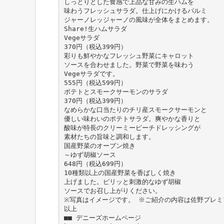
しっとりとした食感で上品な甘みの生ハムを
味わうフレッシュサラダ。仕上げにかけるパルミ
ジャーノレッジャーノの風味が全体をまとめます。
Share!生ハムサラダ
Vegeサラダ
370円（税込399円）
彩りも鮮やかなフレッシュ野菜にキャロット
ソースを合わせました。野菜で野菜を味わう
Vegeサラダです。
555円（税込599円）
ポテトとスモークサーモンのサラダ
370円（税込399円）
なめらかな口当たりのチリ産スモークサーモンと
優しい味わいのポテトサラダ。爽やかな香りと
酸味が特長のクリーミーピーチドレッシングが
素材たちの旨味と調和します。
国産野菜のオーブン焼き
～ゆず胡椒ソース
648円（税込699円）
10種類以上の国産野菜を香ばしく焼き
上げました。ピリッと刺激的なゆず胡椒
ソースでお召し上がりください。
※写真はイメージです。 ※ご紹介の内容は佐野プレ
以上
■■ デニーズホームページ