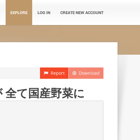
EXPLORE
LOG IN
CREATE NEW ACCOUNT
Report
Download
 全て国産野菜に