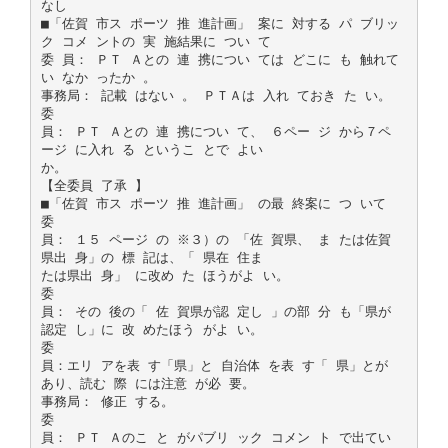
なし
■「佐賀 市ス ポーツ 推 進計画」 案に 対する パ ブリッ
ク コメ ントの 実 施結果に つい て
委 員： ＰＴ Ａとの 連 携につい ては どこに も 触れて
い なか ったか 。
事務局： 記載 はない 。 ＰＴＡは 入れ ておき た い。
委
員： ＰＴ Ａとの 連 携につい て、 ６ペー ジ から７ペ
ージ に入れ る というこ とで よい
か。
【全委員 了承 】
■「佐賀 市ス ポーツ 推 進計画」 の最 終案に つ いて
委
員： １５ ページ の ※３）の 「佐 賀県、 ま たは佐賀
県出 身」の 標 記は、「 県在 住ま
たは県出 身」 に改め た ほうがよ い。
委
員： その 後の「 佐 賀県が認 定し 」の部 分 も「県が
認定 し」に 改 めたほう がよ い。
委
員：エリ アを表 す「県」と 自治体 を表 す「 県」とが
あり、読む 際 には注意 が必 要。
事務局： 修正 する。
委
員： ＰＴ Ａのこ と がパブリ ック コメン ト で出てい