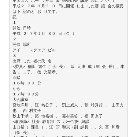
第３回ス ポー ツ推進 審 議会の会 議結 果につ い て
平成２ ７年 １月３ ０ 日に開催 しま した審 議 会の概要
は下 記のと お りです。
記
１
開催 日時
平成 ２ ７年１月 ３０ 日（金 ）
２
開催 場所
アイ ・ スクエア ビル
３
出席 した 者の氏 名
<委員> 稲田 繁生（ 会 長）、坂 元康 成（副 会 長）、本
告ミ ヨ子、 徳 光清孝、
５階
１６時 ００ 分
から
１７時 ００分
大会議室
宮地洋州 、江 﨑公子 、 渕上威人 、鷲 﨑秀行 、 山田力
也 、西 村文子 、
秋山千潮 、築 地裕樹 、 嘉村英哲 、福 田京子
<事務局> 社会 教育部 ス ポーツ振 興課
山口裕（ 課長 ）、江 頭 和恵（副 課長 ）、久 富 和彦
（係 長） 、