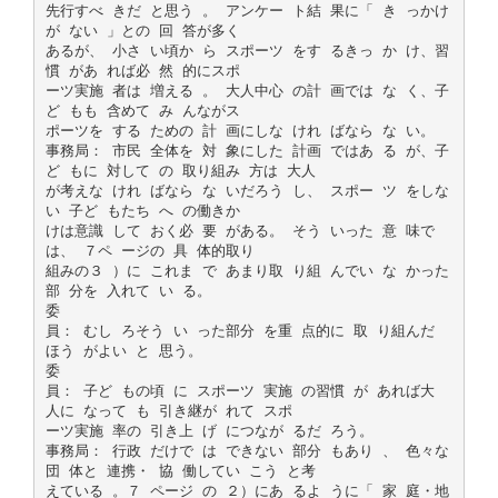
先行すべ きだ と思う 。 アンケー ト結 果に「 き っかけ
が ない 」との 回 答が多く
あるが、 小さ い頃か ら スポーツ をす るきっ か け、習
慣 があ れば必 然 的にスポ
ーツ実施 者は 増える 。 大人中心 の計 画では な く、子
ど もも 含めて み んながス
ポーツを する ための 計 画にしな けれ ばなら な い。
事務局： 市民 全体を 対 象にした 計画 ではあ る が、子
ど もに 対して の 取り組み 方は 大人
が考えな けれ ばなら な いだろう し、 スポー ツ をしな
い 子ど もたち へ の働きか
けは意識 して おく必 要 がある。 そう いった 意 味で
は、 ７ペ ージの 具 体的取り
組みの３ ）に これま で あまり取 り組 んでい な かった
部 分を 入れて い る。
委
員： むし ろそう い った部分 を重 点的に 取 り組んだ
ほう がよい と 思う。
委
員： 子ど もの頃 に スポーツ 実施 の習慣 が あれば大
人に なって も 引き継が れて スポ
ーツ実施 率の 引き上 げ につなが るだ ろう。
事務局： 行政 だけで は できない 部分 もあり 、 色々な
団 体と 連携・ 協 働してい こう と考
えている 。７ ページ の ２）にあ るよ うに「 家 庭・地