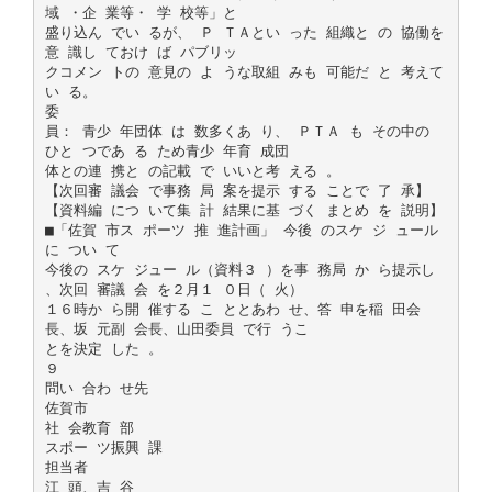
域 ・企 業等・ 学 校等」と
盛り込ん でい るが、 Ｐ ＴＡとい った 組織と の 協働を
意 識し ておけ ば パブリッ
クコメン トの 意見の よ うな取組 みも 可能だ と 考えて
い る。
委
員： 青少 年団体 は 数多くあ り、 ＰＴＡ も その中の
ひと つであ る ため青少 年育 成団
体との連 携と の記載 で いいと考 える 。
【次回審 議会 で事務 局 案を提示 する ことで 了 承】
【資料編 につ いて集 計 結果に基 づく まとめ を 説明】
■「佐賀 市ス ポーツ 推 進計画」 今後 のスケ ジ ュール
に つい て
今後の スケ ジュー ル（資料３ ）を事 務局 か ら提示し
、次回 審議 会 を２月１ ０日（ 火）
１６時か ら開 催する こ ととあわ せ、答 申を稲 田会
長、坂 元副 会長、山田委員 で行 うこ
とを決定 した 。
９
問い 合わ せ先
佐賀市
社 会教育 部
スポー ツ振興 課
担当者
江 頭、吉 谷