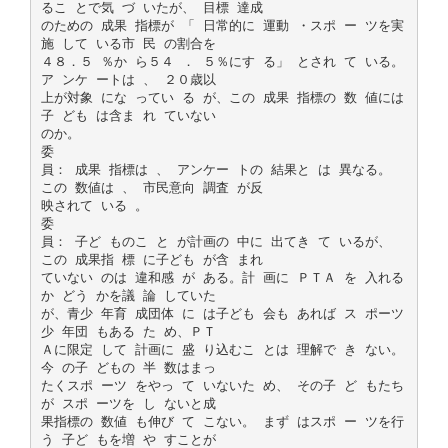
るこ とで気 づ いたが、 目標 達成
のための 成果 指標が 「 日常的に 運動 ・スポ ー ツを実
施 して いる市 民 の割合を
４８．５ ％か ら５４ ． ５％にす る」 とされ て いる。
ア ンケ ートは 、 ２０歳以
上が対象 にな ってい る が、この 成果 指標の 数 値には
子 ども は含ま れ ていない
のか。
委
員： 成果 指標は 、 アンケー トの 結果と は 異なる。
この 数値は 、 市民意向 調査 が反
映されて いる 。
委
員： 子ど ものこ と が計画の 中に 出てき て いるが、
この 成果指 標 に子ども が含 まれ
ていない のは 違和感 が ある。計 画に ＰＴＡ を 入れる
か どう かを議 論 していた
が、青少 年育 成団体 に は子ども 会も あれば ス ポーツ
少 年団 もある た め、ＰＴ
Ａに限定 して 計画に 盛 り込むこ とは 理解で き ない。
今 の子 どもの 半 数はまっ
たくスポ ーツ をやっ て いないた め、 その子 ど もたち
が スポ ーツを し ないと成
果指標の 数値 も伸び て こない。 まず はスポ ー ツを行
う 子ど もを増 や すことが