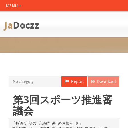
Ja
Doczz
Report
Download
No category
第3回スポーツ推進審
議会
「審議会 等の 会議結 果 のお知ら せ」