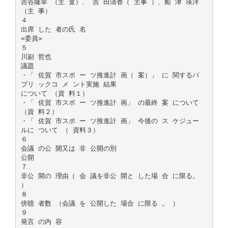
吉谷隆幸 （主 査）、 吉 田清香（ 主事 ）、船 津 瑛洋
（主 事）
４
出席 した 者の氏 名
<委員>
５
川副 哲也
議題
・「 佐賀 市スポ ー ツ推進計 画（ 案）」 に 関するパ
ブリ ックコ メ ント実施 結果
について （資 料１）
・「 佐賀 市スポ ー ツ推進計 画」 の最終 案 について
（資 料２）
・「 佐賀 市スポ ー ツ推進計 画」 今後の ス ケジュー
ルに ついて （ 資料３）
６
会議 の公 開又は 非 公開の別
公開
７
非公 開の 理由（ 会 議を非公 開と した場 合 に限る。
）
８
傍聴 者数 （会議 を 公開した 場合 に限る 。 ）
９
発言 の内 容