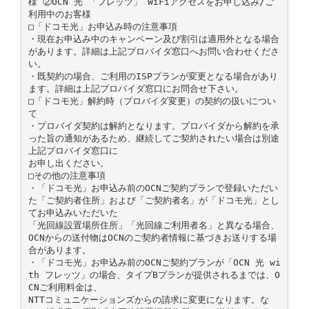
様 ②OCN 光 「フレッツ」 WiFiアクセスをお申し込み/ご
利用中のお客様
□「ドコモ光」お申込み時の注意事項
・現在お申込み中のキャンペーン及び割引は適用外となる場合
があります。詳細は上記プロバイダ窓口へお問い合わせくださ
い。
・既契約の場合、ご利用のISPプランが変更となる場合があり
ます。詳細は上記プロバイダ窓口にお問合せ下さい。
□「ドコモ光」解約時（プロバイダ変更）の契約の扱いについ
て
・プロバイダ契約は解約となります。プロバイダから解約を承
った旨の通知があるため、継続してご契約されたい場合は別途
上記プロバイダ窓口に
お申し出ください。
□その他の注意事項
・「ドコモ光」お申込み前のOCNご契約プランで登録いただい
た「ご契約者住所」および「ご契約者名」が「ドコモ光」とし
てお申込みいただいた
「光回線設置場所住所」「光回線ご利用者名」と異なる場合、
OCNからの送付物はOCNのご契約者情報に基づきお送りする場
合があります。
・「ドコモ光」お申込み前のOCNご契約プランが「OCN 光 wi
th フレッツ」の場合、タイプBプランが提供されるまでは、O
CNご利用料金は、
NTTコミュニケーションズからの請求に変更になります。な