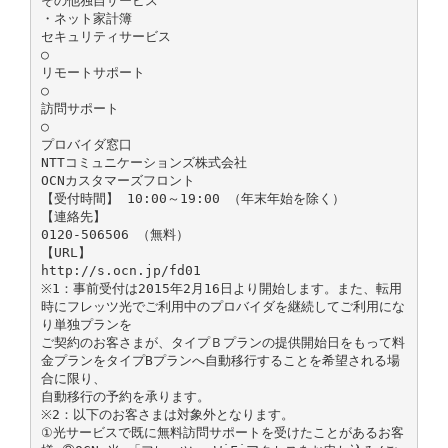
その他独自サービス
・ネット家計簿
セキュリティサービス
○
リモートサポート
○
訪問サポート
○
プロバイダ窓口
NTTコミュニケーションズ株式会社
OCNカスタマーズフロント
【受付時間】 10:00～19:00 （年末年始を除く）
【連絡先】
0120-506506 （無料）
【URL】
http://s.ocn.jp/fd01
※1：事前受付は2015年2月16日より開始します。また、転用
時にフレッツ光でご利用中のプロバイダを継続してご利用にな
り単独プランを
ご契約のお客さまが、タイプＢプランの提供開始日をもって料
金プランをタイプBプランへ自動移行することを希望される場
合に限り、
自動移行の予約を承ります。
※2：以下のお客さまは対象外となります。
①光サービスで既に無料訪問サポートを受けたことがあるお客