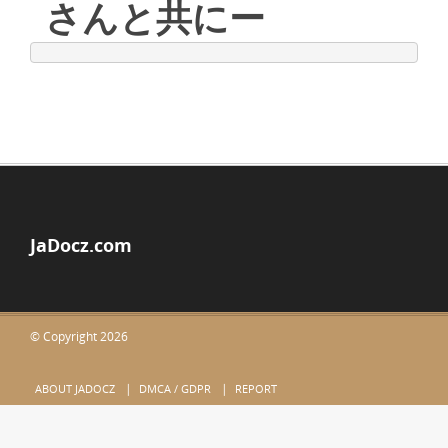
さんと共にー
JaDocz.com
© Copyright 2026
ABOUT JADOCZ
DMCA / GDPR
REPORT