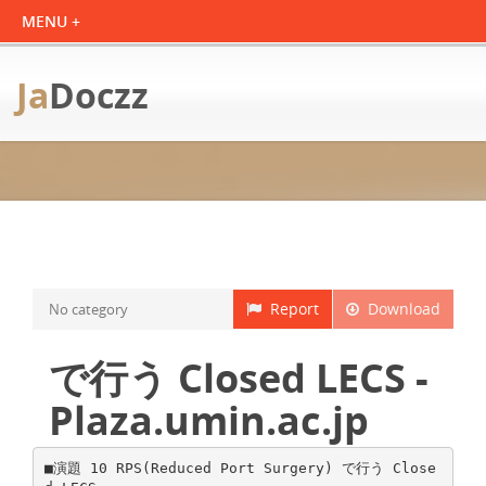
Ja
Doczz
Report
Download
No category
で行う Closed LECS -
Plaza.umin.ac.jp
■演題 10 RPS(Reduced Port Surgery) で行う Close