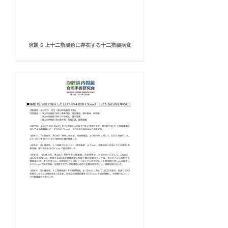
演題 5 上十二指腸角に存在する十二指腸病変