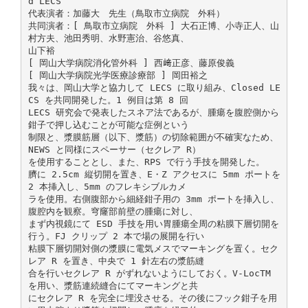
d LECS
代表演者：加藤大 先生（鳥取市立病院 外科）
共同演者：[ 鳥取市立病院 外科 ] 大石正博、小寺正人、山
村方夫、池田秀明、水野憲治、谷悠真、
山下裕
[ 岡山大学病院消化管外科 ] 西﨑正彦、藤原俊義
[ 岡山大学病院光学医療診療部 ] 岡田裕之
我々は、岡山大学と協力して LECS に取り組み、Closed LE
CS を共同開発した。1 例目は第 8 回
LECS 研究会で発表したスネア法であるが、腫瘍を腹腔側から
鉗子で押し込むことが可能な症例という
制限と、漿膜筋層（以下、漿筋）の切除範囲が不確実なため、
NEWS と同様にスペーサー（セクレア R）
を使用することとし、また、RPS で行う手技を開発した。
臍に 2.5cm 縦切開を置き、E・Z アクセスに 5mm ポートを
2 本挿入し、5mm のフレキシブルカメ
ラを使用。右側腹部から細経鉗子用の 3mm ポートを挿入し、
腹腔内を観察。穹窿部前壁の腫瘍に対し、
まず内視鏡にて ESD 手技を用い胃腫瘍全周の粘膜下層切開を
行う。FJ クリップ 2 本で場の展開を行い
粘膜下層切開対側の漿膜に電気メスでマーキングを置く。セク
レア R を置き、中央で 1 針左右の漿筋縫
合を行いセクレア R がずれないようにしておく。V-LocTM
を用い、漿筋連続縫合にてマーキングと共
にセクレア R を完全に埋没させる。その後にフック鉗子を用