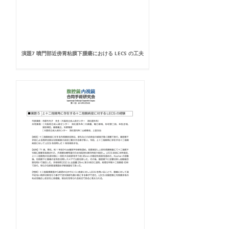
演題7 噴門部近傍胃粘膜下腫瘍における LECS の工夫