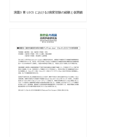
演題3 胃 LECS における2病変切除の経験と仮閉鎖